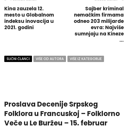
Kina zauzela 12.
Sajber kriminal
mesto u Globalnom
nemačkim firmama
indeksu inovacija u
odneo 203 milijarde
2021. godini
evra: Najviše
sumnjaju na Kineze
...
SLIČNI ČLANCI
VIŠE OD AUTORA
VIŠE IZ KATEGORIJE
Proslava Decenije Srpskog
Folklora u Francuskoj – Folklorno
Veče u Le Buržeu – 15. februar