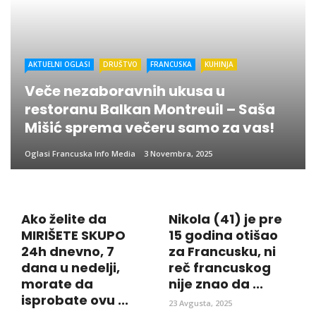
AKTUELNI OGLASI
DRUŠTVO
FRANCUSKA
KUHINJA
Veče nezaboravnih ukusa u
restoranu Balkan Montreuil – Saša
Mišić sprema večeru samo za vas!
Oglasi Francuska Info Media
3 Novembra, 2025
Ako želite da
Nikola (41) je pre
MIRIŠETE SKUPO
15 godina otišao
24h dnevno, 7
za Francusku, ni
dana u nedelji,
reč francuskog
morate da
nije znao da ...
isprobate ovu ...
23 Avgusta, 2025