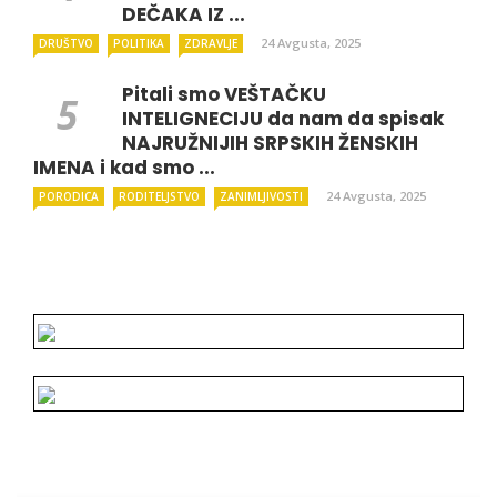
DEČAKA IZ ...
24 Avgusta, 2025
DRUŠTVO
POLITIKA
ZDRAVLJE
Pitali smo VEŠTAČKU
INTELIGNECIJU da nam da spisak
NAJRUŽNIJIH SRPSKIH ŽENSKIH
IMENA i kad smo ...
24 Avgusta, 2025
PORODICA
RODITELJSTVO
ZANIMLJIVOSTI