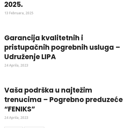
2025.
13 Februara, 2025
Garancija kvalitetnih i
pristupačnih pogrebnih usluga –
Udruženje LIPA
24 Aprila, 2023
Vaša podrška u najtežim
trenucima – Pogrebno preduzeće
“FENIKS”
24 Aprila, 2023