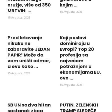
oružje, više od 350
kojim ...
MRTVIH: ...
15 Avgusta, 2025
15 Avgusta, 2025
Pred letovanje
Koji poslovi
nikako ne
dominiraju u
zaboravite JEDAN
Evropi? Top 20
PAPIR! Može da
profesija sa
vam uništi odmor,
najvećom
a evo kako ...
potražnjom u
ekonomijama EU,
15 Avgusta, 2025
ovo ...
15 Avgusta, 2025
SB UN saziva hitan
PUTIN, ZELENSKI I
sastanak zbog
TRAMP SLEDEĆE