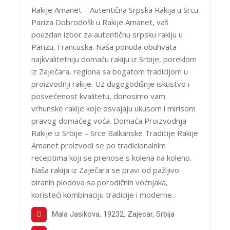
Rakije Amanet – Autentična Srpska Rakija u Srcu
Pariza Dobrodošli u Rakije Amanet, vaš
pouzdan izbor za autentičnu srpsku rakiju u
Parizu, Francuska. Naša ponuda obuhvata
najkvalitetniju domaću rakiju iz Srbije, poreklom
iz Zaječara, regiona sa bogatom tradicijom u
proizvodnji rakije. Uz dugogodišnje iskustvo i
posvećenost kvalitetu, donosimo vam
vrhunske rakije koje osvajaju ukusom i mirisom
pravog domaćeg voća. Domaća Proizvodnja
Rakije iz Srbije – Srce Balkanske Tradicije Rakije
Amanet proizvodi se po tradicionalnim
receptima koji se prenose s kolena na koleno.
Naša rakija iz Zaječara se pravi od pažljivo
biranih plodova sa porodičnih voćnjaka,
koristeći kombinaciju tradicije i moderne..
Mala Jasikova, 19232, Zajecar, Srbija