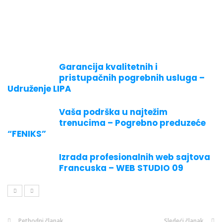
Garancija kvalitetnih i
pristupačnih pogrebnih usluga –
Udruženje LIPA
Vaša podrška u najtežim
trenucima – Pogrebno preduzeće
“FENIKS”
Izrada profesionalnih web sajtova
Francuska – WEB STUDIO 09
Pethodni članak
Sledeći članak