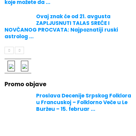
koje možete da ...
Ovaj znak će od 21. avgusta
ZAPLJUSNUTI TALAS SREĆE I
NOVČANOG PROCVATA: Najpoznatiji ruski
astrolog ...
Promo objave
Proslava Decenije Srpskog Folklora
u Francuskoj – Folklorno Veče u Le
Buržeu – 15. februar ...