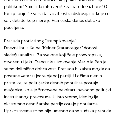
politikom? Sme li da interveniše za naredne izbore? O
tom pitanju će se sada razviti oštra diskusija, iz koje će
se videti do koje mere je Francuska danas duboko
podeljena.”
Presuda protiv tihog “trampizovanja”
Dnevni list iz Kelna “Kelner Štatancajger” donosi
sledeću analizu: “Za sve one koji žele proevropsku,
otvorenu i jaku Francusku, izolovanje Marin le Pen je
samo delimično dobra vest. Presuda bi zaista mogla da
postane vetar u jedra njenoj partiji. U očima njenih
pristalica, ta političarka desnih populista postaje
mučenica, koja je žrtvovana na oltaru navodno politički
instruisanog pravosuđa. U isto vreme, ideologija
ekstremno desničarske partije ostaje popularna.
Uprkos svemu tome nije umesno da se sudska presuda