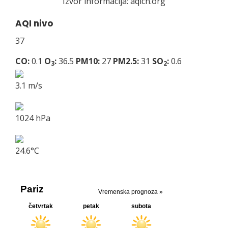
Izvor informacija:
aqicn.org
AQI nivo
37
CO:
0.1
O
:
36.5
PM10:
27
PM2.5:
31
SO
:
0.6
3
2
3.1 m/s
1024 hPa
24.6°C