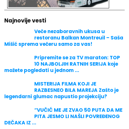
Najnovije vesti
Veče nezaboravnih ukusa u
restoranu Balkan Montreuil – Saša
Mišić sprema večeru samo za vas!
Pripremite se za TV maraton: TOP
10 NAJBOLJIH RATNIH SERIJA koje
možete pogledati u jednom ...
MISTERIJA FILMA KOJI JE
RAZBESNEO BILA MAREJA Zašto je
legendarni glumac napustio projekciju?
“VUČIĆ ME JE ZVAO 50 PUTA DA ME
PITA JESMO LI NAŠLI POVREĐENOG
DEČAKA IZ ...