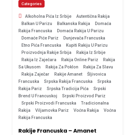
Categories
Alkoholna Pića Iz Srbije
Autentična Rakija
Balkan U Parizu
Balkanska Rakija
Domaća
Rakija Francuska
Domaća Rakija U Parizu
Domaće Piće Pariz
Dunjevača Francuska
Etno Pića Francuska
Kupiti Rakiju U Parizu
Proizvodnja Rakije Srbija
Rakija Iz Srbije
Rakija Iz Zaječara
Rakija Online Pariz
Rakija
Sa Ukusom
Rakija Za Poklon
Rakija Za Slavu
Rakija Zaječar
Rakije Amanet
Šljivovica
Francuska
Srpska Rakija Francuska
Srpska
Rakija Pariz
Srpska Tradicija Pića
Srpski
Brend U Francuskoj
Srpski Proizvod Pariz
Srpski Proizvodi Francuska
Tradicionalna
Rakija
Viljamovka Pariz
Voćna Rakija
Voćna
Rakija Francuska
Rakije Francuska – Amanet