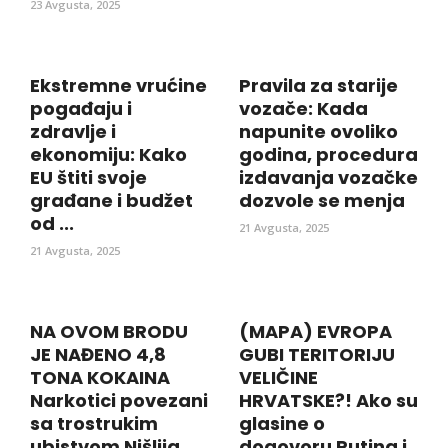
23 Avgusta, 2025
Ekstremne vrućine
Pravila za starije
pogađaju i
vozače: Kada
zdravlje i
napunite ovoliko
ekonomiju: Kako
godina, procedura
EU štiti svoje
izdavanja vozačke
građane i budžet
dozvole se menja
od ...
21 Avgusta, 2025
21 Avgusta, 2025
NA OVOM BRODU
(MAPA) EVROPA
JE NAĐENO 4,8
GUBI TERITORIJU
TONA KOKAINA
VELIČINE
Narkotici povezani
HRVATSKE?! Ako su
sa trostrukim
glasine o
ubistvom Nišlija,
dogovoru Putina i