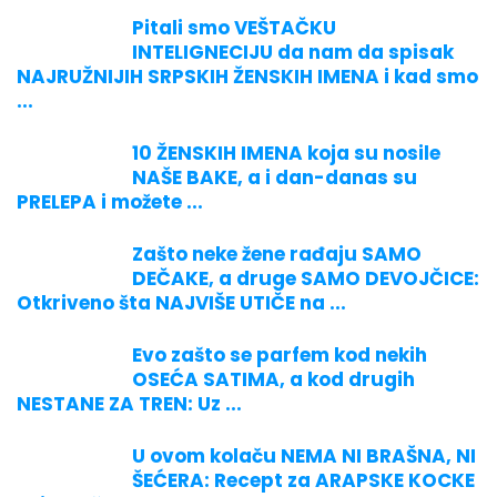
Pitali smo VEŠTAČKU
INTELIGNECIJU da nam da spisak
NAJRUŽNIJIH SRPSKIH ŽENSKIH IMENA i kad smo
...
10 ŽENSKIH IMENA koja su nosile
NAŠE BAKE, a i dan-danas su
PRELEPA i možete ...
Zašto neke žene rađaju SAMO
DEČAKE, a druge SAMO DEVOJČICE:
Otkriveno šta NAJVIŠE UTIČE na ...
Evo zašto se parfem kod nekih
OSEĆA SATIMA, a kod drugih
NESTANE ZA TREN: Uz ...
U ovom kolaču NEMA NI BRAŠNA, NI
ŠEĆERA: Recept za ARAPSKE KOCKE