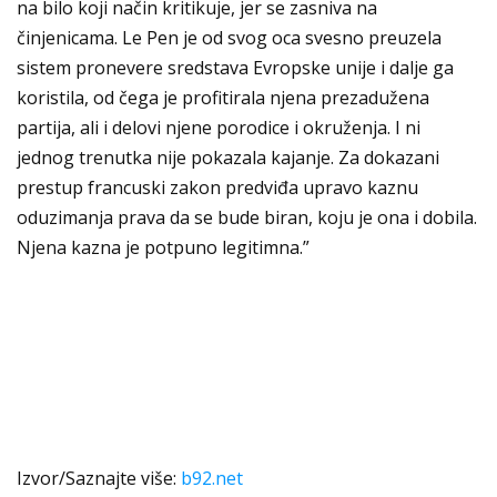
na bilo koji način kritikuje, jer se zasniva na
činjenicama. Le Pen je od svog oca svesno preuzela
sistem pronevere sredstava Evropske unije i dalje ga
koristila, od čega je profitirala njena prezadužena
partija, ali i delovi njene porodice i okruženja. I ni
jednog trenutka nije pokazala kajanje. Za dokazani
prestup francuski zakon predviđa upravo kaznu
oduzimanja prava da se bude biran, koju je ona i dobila.
Njena kazna je potpuno legitimna.”
Izvor/Saznajte više:
b92.net