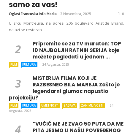
samo za vas!
Oglasi Francuska Info Media
3 Novembra, 2025
0
U srcu Montreuila, na adresi 206 boulevard Aristide Briand,
nalazi se restoran ...
Pripremite se za TV maraton: TOP
10 NAJBOLJIH RATNIH SERIJA koje
možete pogledati u jednom ...
24 Avgusta, 2025
FILM
KULTURA
MISTERIJA FILMA KOJI JE
RAZBESNEO BILA MAREJA Zašto je
legendarni glumac napustio
projekciju?
24
FILM
KULTURA
UMETNOST
ZABAVA
ZANIMLJIVOSTI
Avgusta, 2025
“VUČIĆ ME JE ZVAO 50 PUTA DA ME
PITA JESMO LI NAŠLI POVREĐENOG