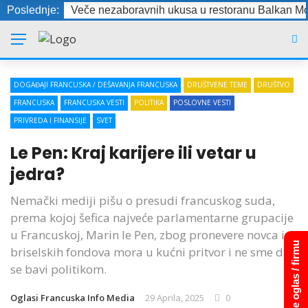
Poslednje:
Veče nezaboravnih ukusa u restoranu Balkan Mo
DOGAĐAJI FRANCUSKA / DEŠAVANJA FRANCUSKA
DRUŠTVENE TEME
DRUŠTVO
FRANCUSKA
FRANCUSKA VESTI
POLITIKA
POSLOVNE VESTI
PRIVREDA I FINANSIJE
SVET
Le Pen: Kraj karijere ili vetar u
jedra?
Nemački mediji pišu o presudi francuskog suda,
prema kojoj šefica najveće parlamentarne grupacije
u Francuskoj, Marin le Pen, zbog pronevere novca iz
Dodajte oglas / firmu
briselskih fondova mora u kućni pritvor i ne sme da
se bavi politikom.
Oglasi Francuska Info Media
29 Aprila, 2025
0