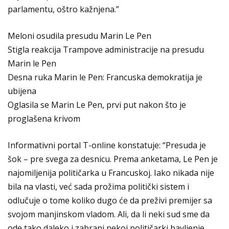
parlamentu, oštro kažnjena.”
Meloni osudila presudu Marin Le Pen
Stigla reakcija Trampove administracije na presudu
Marin le Pen
Desna ruka Marin le Pen: Francuska demokratija je
ubijena
Oglasila se Marin Le Pen, prvi put nakon što je
proglašena krivom
Informativni portal T-online konstatuje: “Presuda je
šok – pre svega za desnicu. Prema anketama, Le Pen je
najomiljenija političarka u Francuskoj. Iako nikada nije
bila na vlasti, već sada prožima politički sistem i
odlučuje o tome koliko dugo će da preživi premijer sa
svojom manjinskom vladom. Ali, da li neki sud sme da
ode tako daleko i zabrani nekoj političarki bavljenje