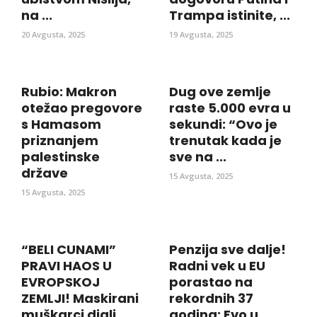
na ...
Trampa istinite, ...
20 Avgusta, 2025
19 Avgusta, 2025
Rubio: Makron
Dug ove zemlje
otežao pregovore
raste 5.000 evra u
s Hamasom
sekundi: “Ovo je
priznanjem
trenutak kada je
palestinske
sve na ...
države
15 Avgusta, 2025
15 Avgusta, 2025
“BELI CUNAMI”
Penzija sve dalje!
PRAVI HAOS U
Radni vek u EU
EVROPSKOJ
porastao na
ZEMLJI! Maskirani
rekordnih 37
muškarci digli
godina: Evo u