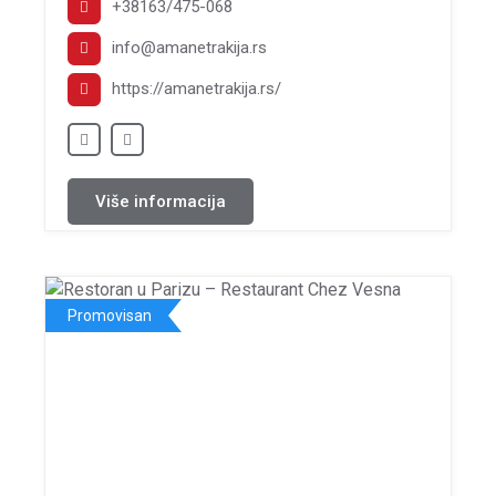
+38163/475-068
info@amanetrakija.rs
https://amanetrakija.rs/
Više informacija
Promovisan