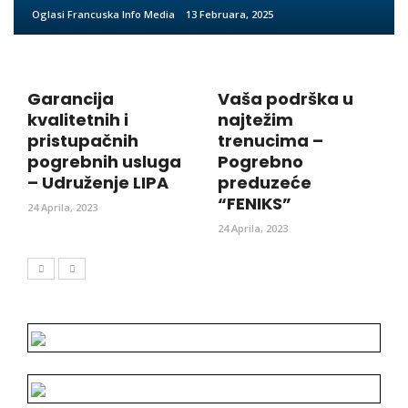
Oglasi Francuska Info Media
13 Februara, 2025
Garancija
Vaša podrška u
kvalitetnih i
najtežim
pristupačnih
trenucima –
pogrebnih usluga
Pogrebno
– Udruženje LIPA
preduzeće
“FENIKS”
24 Aprila, 2023
24 Aprila, 2023