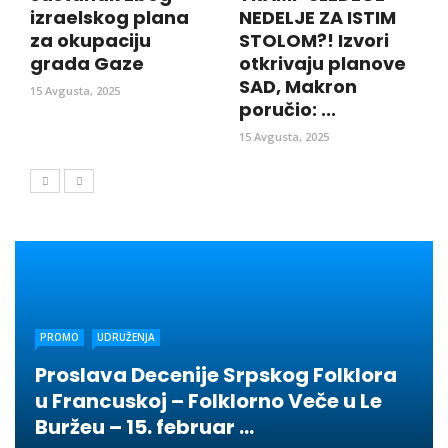
izraelskog plana
NEDELJE ZA ISTIM
za okupaciju
STOLOM?! Izvori
grada Gaze
otkrivaju planove
SAD, Makron
15 Avgusta, 2025
poručio: ...
15 Avgusta, 2025
PROMO
UDRUŽENJA
Proslava Decenije Srpskog Folklora
u Francuskoj – Folklorno Veče u Le
Buržeu – 15. februar ...