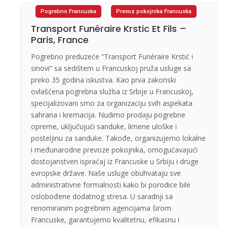
Pogrebno Francuska
Prevoz pokojnika Francuska
Transport Funéraire Krstic Et Fils –
Paris, France
Pogrebno preduzeće “Transport Funéraire Krstić i
sinovi” sa sedištem u Francuskoj pruža usluge sa
preko 35 godina iskustva. Kao prva zakonski
ovlašćena pogrebna služba iz Srbije u Francuskoj,
specijalizovani smo za organizaciju svih aspekata
sahrana i kremacija. Nudimo prodaju pogrebne
opreme, uključujući sanduke, limene uloške i
posteljinu za sanduke. Takođe, organizujemo lokalne
i međunarodne prevoze pokojnika, omogućavajući
dostojanstven ispraćaj iz Francuske u Srbiju i druge
evropske države. Naše usluge obuhvataju sve
administrativne formalnosti kako bi porodice bile
oslobođene dodatnog stresa. U saradnji sa
renomiranim pogrebnim agencijama širom
Francuske, garantujemo kvalitetnu, efikasnu i