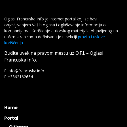
Oglasi Francuska Info je internet portal koji se bavi
objavljivanjem Vaših oglasa i oglašavanje informacija o
kompanijama. Korištenje autorskog materijala objavljenog na
našim stranicama definisana je u sekciji
pravila i uslove
korišćenja
.
Budite uvek na pravom mestu uz O.F.I. – Oglasi
Francuska Info.
info@francuska.info
+33621626641
Home
Portal
O Nama