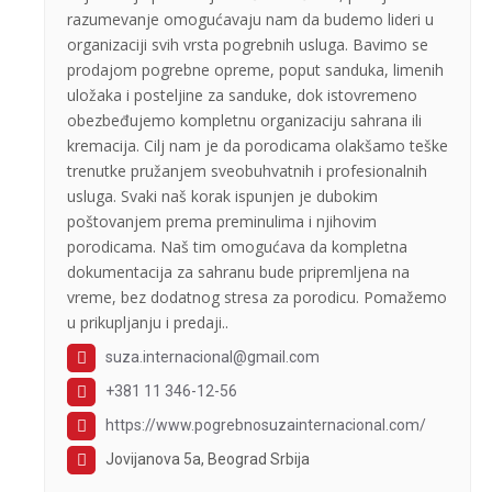
razumevanje omogućavaju nam da budemo lideri u
organizaciji svih vrsta pogrebnih usluga. Bavimo se
prodajom pogrebne opreme, poput sanduka, limenih
uložaka i posteljine za sanduke, dok istovremeno
obezbeđujemo kompletnu organizaciju sahrana ili
kremacija. Cilj nam je da porodicama olakšamo teške
trenutke pružanjem sveobuhvatnih i profesionalnih
usluga. Svaki naš korak ispunjen je dubokim
poštovanjem prema preminulima i njihovim
porodicama. Naš tim omogućava da kompletna
dokumentacija za sahranu bude pripremljena na
vreme, bez dodatnog stresa za porodicu. Pomažemo
u prikupljanju i predaji..
suza.internacional@gmail.com
+381 11 346-12-56
https://www.pogrebnosuzainternacional.com/
Jovijanova 5a, Beograd Srbija