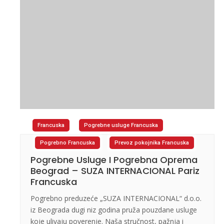
Francuska
Pogrebne usluge Francuska
Pogrebno Francuska
Prevoz pokojnika Francuska
Pogrebne Usluge I Pogrebna Oprema
Beograd – SUZA INTERNACIONAL Pariz
Francuska
Pogrebno preduzeće „SUZA INTERNACIONAL“ d.o.o.
iz Beograda dugi niz godina pruža pouzdane usluge
koje ulivaju poverenje. Naša stručnost, pažnja i