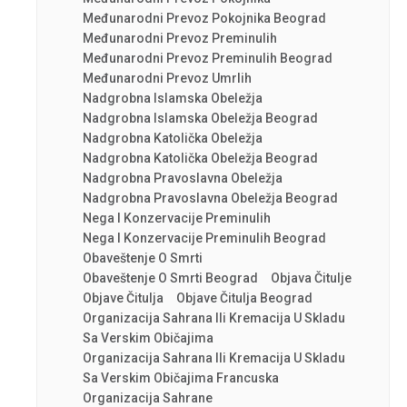
Međunarodni Prevoz Pokojnika Beograd
Međunarodni Prevoz Preminulih
Međunarodni Prevoz Preminulih Beograd
Međunarodni Prevoz Umrlih
Nadgrobna Islamska Obeležja
Nadgrobna Islamska Obeležja Beograd
Nadgrobna Katolička Obeležja
Nadgrobna Katolička Obeležja Beograd
Nadgrobna Pravoslavna Obeležja
Nadgrobna Pravoslavna Obeležja Beograd
Nega I Konzervacije Preminulih
Nega I Konzervacije Preminulih Beograd
Obaveštenje O Smrti
Obaveštenje O Smrti Beograd
Objava Čitulje
Objave Čitulja
Objave Čitulja Beograd
Organizacija Sahrana Ili Kremacija U Skladu
Sa Verskim Običajima
Organizacija Sahrana Ili Kremacija U Skladu
Sa Verskim Običajima Francuska
Organizacija Sahrane