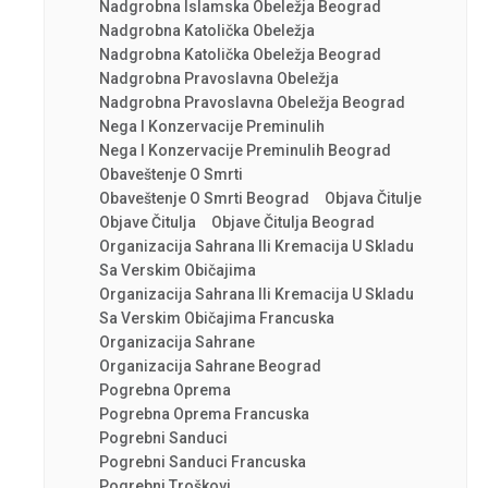
Nadgrobna Islamska Obeležja Beograd
Nadgrobna Katolička Obeležja
Nadgrobna Katolička Obeležja Beograd
Nadgrobna Pravoslavna Obeležja
Nadgrobna Pravoslavna Obeležja Beograd
Nega I Konzervacije Preminulih
Nega I Konzervacije Preminulih Beograd
Obaveštenje O Smrti
Obaveštenje O Smrti Beograd
Objava Čitulje
Objave Čitulja
Objave Čitulja Beograd
Organizacija Sahrana Ili Kremacija U Skladu
Sa Verskim Običajima
Organizacija Sahrana Ili Kremacija U Skladu
Sa Verskim Običajima Francuska
Organizacija Sahrane
Organizacija Sahrane Beograd
Pogrebna Oprema
Pogrebna Oprema Francuska
Pogrebni Sanduci
Pogrebni Sanduci Francuska
Pogrebni Troškovi