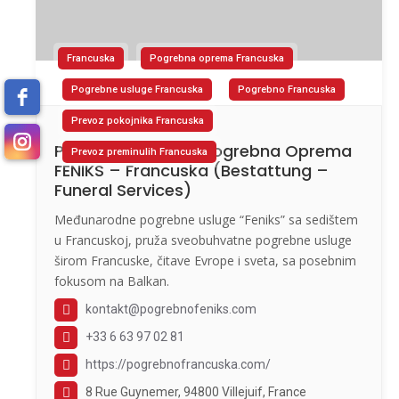
Francuska
Pogrebna oprema Francuska
Pogrebne usluge Francuska
Pogrebno Francuska
Prevoz pokojnika Francuska
Pogrebne Usluge I Pogrebna Oprema
Prevoz preminulih Francuska
FENIKS – Francuska (Bestattung –
Funeral Services)
Međunarodne pogrebne usluge “Feniks” sa sedištem
u Francuskoj, pruža sveobuhvatne pogrebne usluge
širom Francuske, čitave Evrope i sveta, sa posebnim
fokusom na Balkan.
kontakt@pogrebnofeniks.com
+33 6 63 97 02 81
https://pogrebnofrancuska.com/
8 Rue Guynemer, 94800 Villejuif, France