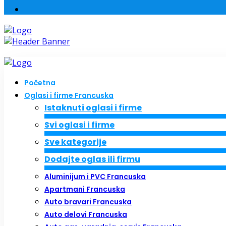
Početna
Oglasi i firme Francuska
Istaknuti oglasi i firme
Svi oglasi i firme
Sve kategorije
Dodajte oglas ili firmu
Aluminijum i PVC Francuska
Apartmani Francuska
Auto bravari Francuska
Auto delovi Francuska