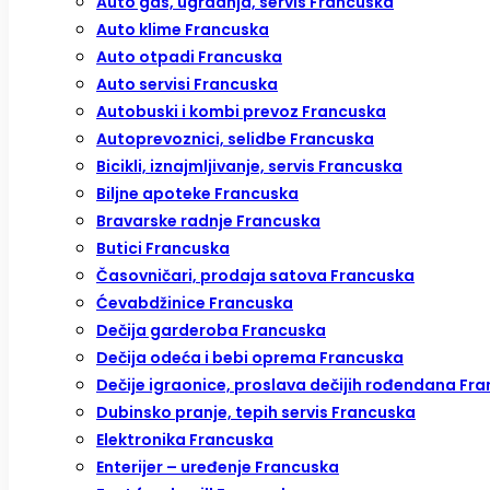
Auto gas, ugradnja, servis Francuska
Auto klime Francuska
Auto otpadi Francuska
Auto servisi Francuska
Autobuski i kombi prevoz Francuska
Autoprevoznici, selidbe Francuska
Bicikli, iznajmljivanje, servis Francuska
Biljne apoteke Francuska
Bravarske radnje Francuska
Butici Francuska
Časovničari, prodaja satova Francuska
Ćevabdžinice Francuska
Dečija garderoba Francuska
Dečija odeća i bebi oprema Francuska
Dečije igraonice, proslava dečijih rođendana Fr
Dubinsko pranje, tepih servis Francuska
Elektronika Francuska
Enterijer – uređenje Francuska