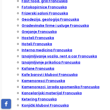
Fast food, grill Francuska
Fotokopirnice Francuska
Frizerski saloni Francuska
Geodezija, geologija Francuska
Građevinske firme i usluge Francuska
Grejanje Francuska
Hosteli Francuska
Hoteli Francuska
Interna medicina Francuska
Iznajmljivanje vozila, rent a car Francuska
Iznajmljivnje prikolica Francuska
Kafane Francuska
Kafe barovi i klubovi Francuska
Kamenoresci Francuska
Kamenorezci, izrada spomenika Francuska
Kancelarijski materijal Francuska
Ketering Francuska
Konjički klubovi Francuska