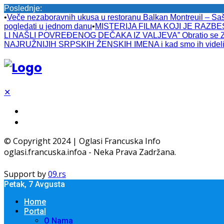
Poslednje:
•
Veče nezaboravnih ukusa u restoranu Balkan Montreuil – Sa
pogledati u jednom danu
•
MISTERIJA FILMA KOJI JE RAZBESN
LI NAŠLI POVREĐENOG DEČAKA IZ VALJEVA” Obratio se Zlatib
NAJRUŽNIJIH SRPSKIH ŽENSKIH IMENA i kad smo ih videli 
✕
© Copyright 2024 | Oglasi Francuska Info
oglasi.francuska.infoa - Neka Prava Zadržana.
Support by
09.rs
Petak, 7 Avgusta
Home
Portal
O Nama