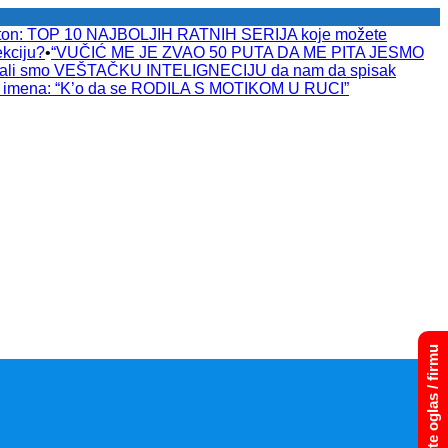
raton: TOP 10 NAJBOLJIH RATNIH SERIJA koje možete
kciju?
•
“VUČIĆ ME JE ZVAO 50 PUTA DA ME PITA JESMO
tali smo VEŠTAČKU INTELIGNECIJU da nam da spisak
a imena: “K’o da se RODILA S MOTIKOM U RUCI”
Dodajte oglas / firmu