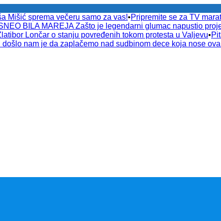
ša Mišić sprema večeru samo za vas!
•
Pripremite se za TV ma
EO BILA MAREJA Zašto je legendarni glumac napustio proje
or Lončar o stanju povređenih tokom protesta u Valjevu
•
Pi
došlo nam je da zaplačemo nad sudbinom dece koja nose ov