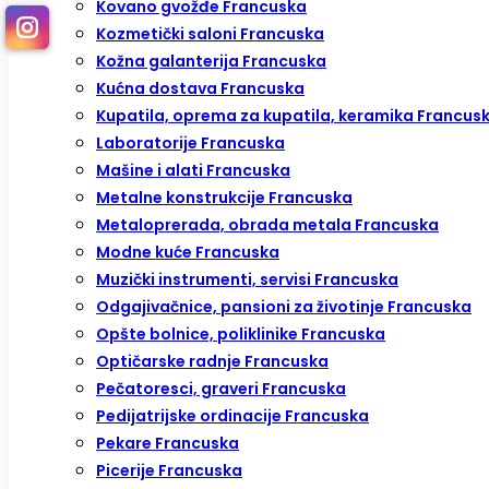
Kovano gvožđe Francuska
Kozmetički saloni Francuska
Kožna galanterija Francuska
Kućna dostava Francuska
Kupatila, oprema za kupatila, keramika Francus
Laboratorije Francuska
Mašine i alati Francuska
Metalne konstrukcije Francuska
Metaloprerada, obrada metala Francuska
Modne kuće Francuska
Muzički instrumenti, servisi Francuska
Odgajivačnice, pansioni za životinje Francuska
Opšte bolnice, poliklinike Francuska
Optičarske radnje Francuska
Pečatoresci, graveri Francuska
Pedijatrijske ordinacije Francuska
Pekare Francuska
Picerije Francuska