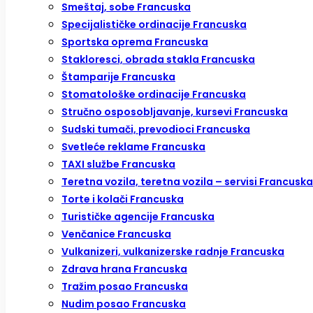
Smeštaj, sobe Francuska
Specijalističke ordinacije Francuska
Sportska oprema Francuska
Stakloresci, obrada stakla Francuska
Štamparije Francuska
Stomatološke ordinacije Francuska
Stručno osposobljavanje, kursevi Francuska
Sudski tumači, prevodioci Francuska
Svetleće reklame Francuska
TAXI službe Francuska
Teretna vozila, teretna vozila – servisi Francuska
Torte i kolači Francuska
Turističke agencije Francuska
Venčanice Francuska
Vulkanizeri, vulkanizerske radnje Francuska
Zdrava hrana Francuska
Tražim posao Francuska
Nudim posao Francuska