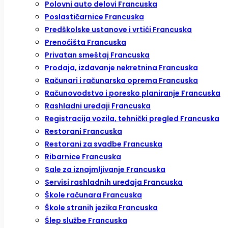
Polovni auto delovi Francuska
Poslastičarnice Francuska
Predškolske ustanove i vrtići Francuska
Prenoćišta Francuska
Privatan smeštaj Francuska
Prodaja, izdavanje nekretnina Francuska
Računari i računarska oprema Francuska
Računovodstvo i poresko planiranje Francuska
Rashladni uređaji Francuska
Registracija vozila, tehnički pregled Francuska
Restorani Francuska
Restorani za svadbe Francuska
Ribarnice Francuska
Sale za iznajmljivanje Francuska
Servisi rashladnih uređaja Francuska
Škole računara Francuska
Škole stranih jezika Francuska
Šlep službe Francuska