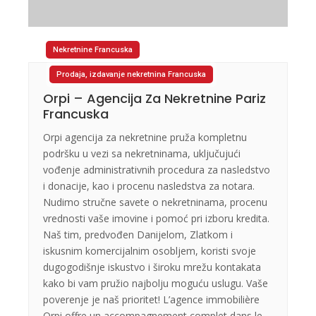
Nekretnine Francuska
Prodaja, izdavanje nekretnina Francuska
Orpi – Agencija Za Nekretnine Pariz
Francuska
Orpi agencija za nekretnine pruža kompletnu
podršku u vezi sa nekretninama, uključujući
vođenje administrativnih procedura za nasledstvo
i donacije, kao i procenu nasledstva za notara.
Nudimo stručne savete o nekretninama, procenu
vrednosti vaše imovine i pomoć pri izboru kredita.
Naš tim, predvođen Danijelom, Zlatkom i
iskusnim komercijalnim osobljem, koristi svoje
dugogodišnje iskustvo i široku mrežu kontakata
kako bi vam pružio najbolju moguću uslugu. Vaše
poverenje je naš prioritet! L’agence immobilière
Orpi offre un accompagnement complet dans le