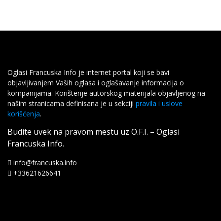
Oglasi Francuska Info je internet portal koji se bavi
objavljivanjem Vaših oglasa i oglašavanje informacija o
kompanijama. Korištenje autorskog materijala objavljenog na
našim stranicama definisana je u sekciji
pravila i uslove
korišćenja
.
Budite uvek na pravom mestu uz O.F.I. – Oglasi
Francuska Info.
info@francuska.info
+33621626641