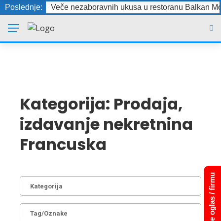
Poslednje:
Veče nezaboravnih ukusa u restoranu Balkan Mo
Kategorija:
Prodaja,
izdavanje nekretnina
Francuska
Dodajte oglas / firmu