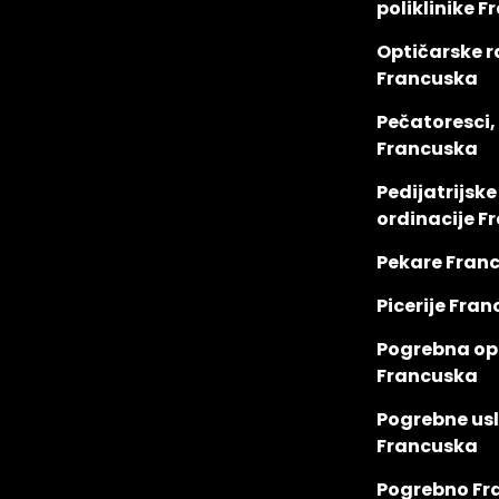
poliklinike 
Optičarske r
Francuska
Pečatoresci,
Francuska
Pedijatrijske
ordinacije F
Pekare Fran
Picerije Fra
Pogrebna o
Francuska
Pogrebne us
Francuska
Pogrebno Fr