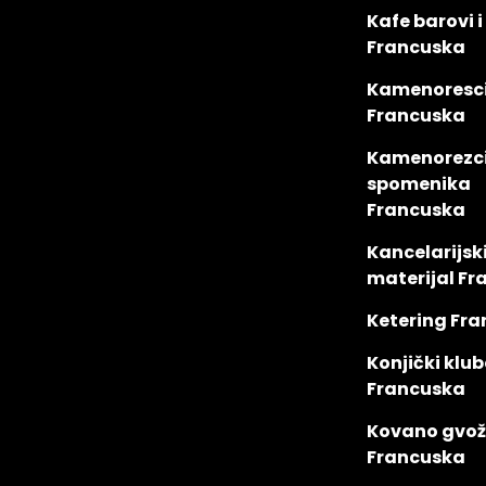
Kafe barovi i
Francuska
Kamenoresc
Francuska
Kamenorezci
spomenika
Francuska
Kancelarijsk
materijal F
Ketering Fr
Konjički klub
Francuska
Kovano gvo
Francuska