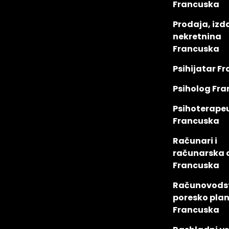
Francuska
Prodaja, izd
nekretnina
Francuska
Psihijatar F
Psiholog Fr
Psihoterape
Francuska
Računari i
računarska
Francuska
Računovodst
poresko plan
Francuska