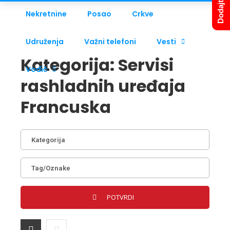
Nekretnine
Posao
Crkve
Udruženja
Važni telefoni
Vesti
Kategorija:
Servisi
Vodič
rashladnih uređaja
Francuska