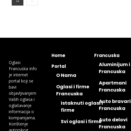
Home
Francuska
Oglasi
Aluminijum i
Portal
Francuska Info
Francuska
je internet
O Nama
portal koji se
Apartmani
Oglasi i firme
bavi
Francuska
objavljivanjem
Francuska
Vaših oglasa i
Auto bravari
Istaknuti oglasi i
oglašavanje
Francuska
firme
informacija o
kompanijama.
Auto delovi
Svi oglasi i firme
Korištenje
Francuska
autorskog