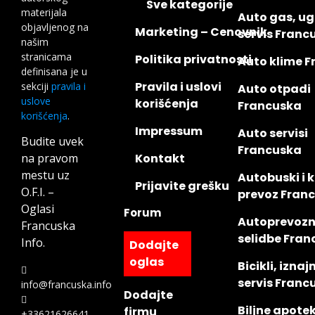
Sve kategorije
materijala
Auto gas, ug
objavljenog na
Marketing – Cenovnik
servis Franc
našim
stranicama
Politika privatnosti
Auto klime 
definisana je u
Pravila i uslovi
sekciji
pravila i
Auto otpadi
uslove
korišćenja
Francuska
korišćenja
.
Impressum
Auto servisi
Budite uvek
Francuska
na pravom
Kontakt
mestu uz
Autobuski i 
Prijavite grešku
O.F.I. –
prevoz Fran
Oglasi
Forum
Autoprevozni
Francuska
selidbe Fra
Info.
Dodajte
oglas
Bicikli, iznaj
servis Franc
info@francuska.info
Dodajte
Biljne apote
firmu
+33621626641