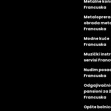
Metalne kons
Francuska
Metaloprera
obrada met
Francuska
Modne kuće
Francuska
Muzički inst
servisi Fran
Nudim posa
Francuska
Odgajivačni
pansioni za ž
Francuska
Opšte bolnic