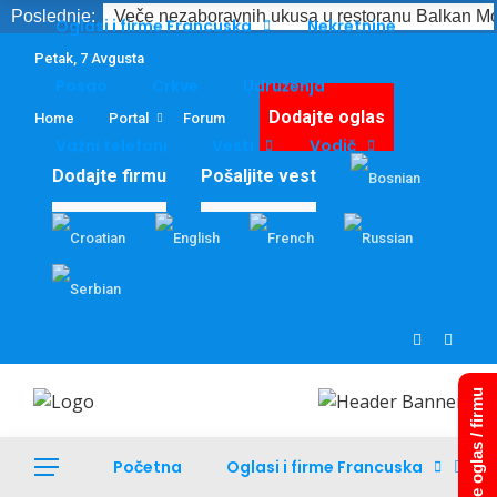
Poslednje:
Veče nezaboravnih ukusa u restoranu Balkan Mo
Oglasi i firme Francuska
Nekretnine
Petak, 7 Avgusta
Posao
Crkve
Udruženja
Dodajte oglas
Home
Portal
Forum
Važni telefoni
Vesti
Vodič
Dodajte firmu
Pošaljite vest
Dodajte oglas / firmu
Početna
Oglasi i firme Francuska