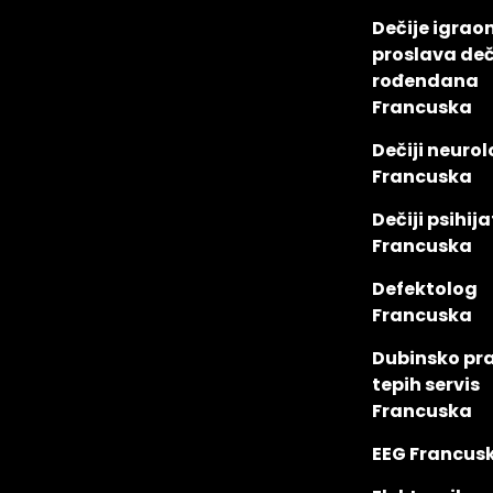
Dečije igraon
proslava deč
rođendana
Francuska
Dečiji neuro
Francuska
Dečiji psihij
Francuska
Defektolog
Francuska
Dubinsko pra
tepih servis
Francuska
EEG Francus