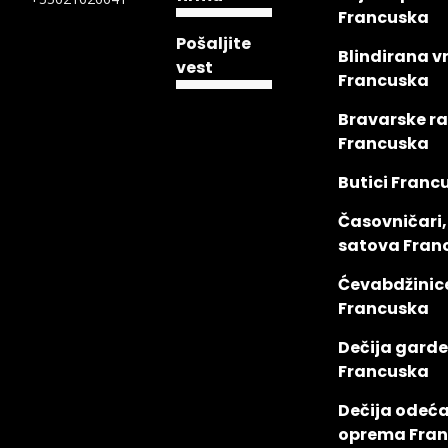
Francuska
Pošaljite
Blindirana v
vest
Francuska
Bravarske r
Francuska
Butici Franc
Časovničari,
satova Fran
Ćevabdžinic
Francuska
Dečija gard
Francuska
Dečija odeća 
oprema Fra