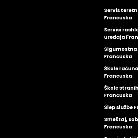
Servis teretn
Francuska
Servisi rash
uređaja Fra
Sigurnostna
Francuska
Škole račun
Francuska
Škole stranih
Francuska
Šlep službe 
Smeštaj, so
Francuska