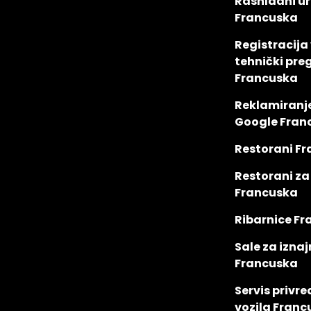
Rashladni ur
Francuska
Registracija 
tehnički pre
Francuska
Reklamiranj
Google Fran
Restorani F
Restorani z
Francuska
Ribarnice F
Sale za iznaj
Francuska
Servis privre
vozila Franc