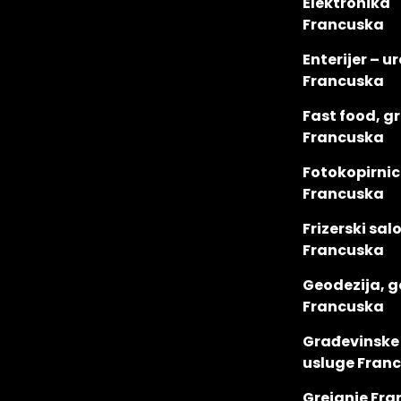
Elektronika
Francuska
Enterijer – u
Francuska
Fast food, gri
Francuska
Fotokopirnic
Francuska
Frizerski sal
Francuska
Geodezija, g
Francuska
Građevinske 
usluge Fran
Grejanje Fr