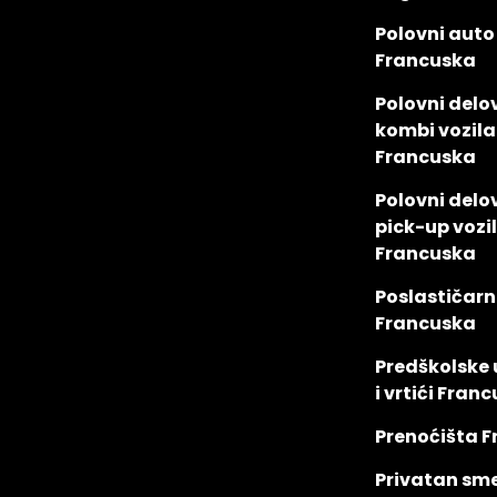
Polovni auto
Francuska
Polovni delov
kombi vozila
Francuska
Polovni delov
pick-up vozi
Francuska
Poslastičarn
Francuska
Predškolske
i vrtići Fran
Prenoćišta 
Privatan sm