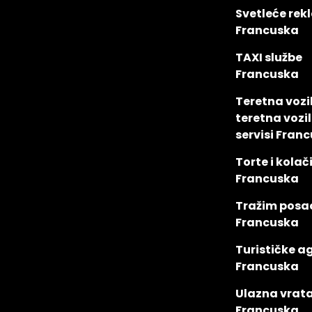
Svetleće re
Francuska
TAXI službe
Francuska
Teretna vozi
teretna vozil
servisi Fran
Torte i kolač
Francuska
Tražim posa
Francuska
Turističke a
Francuska
Ulazna vrat
Francuska