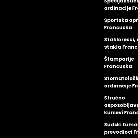
Specijalistič
ordinacije F
Sportska op
Francuska
Stakloresci,
stakla Fran
Štamparije
Francuska
Stomatološ
ordinacije F
Stručno
osposobljav
kursevi Fra
Sudski tumač
prevodioci 