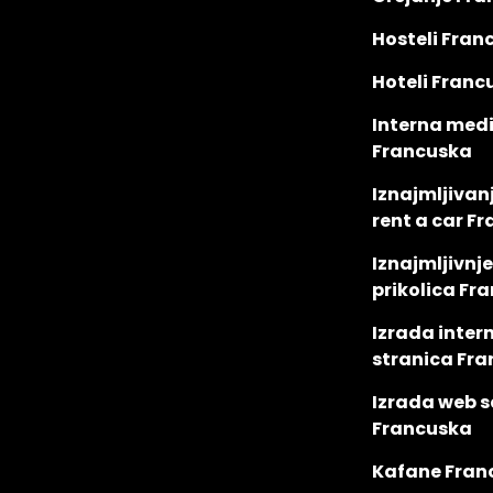
Hosteli Fran
Hoteli Franc
Interna med
Francuska
Iznajmljivanj
rent a car F
Iznajmljivnje
prikolica Fr
Izrada inter
stranica Fr
Izrada web s
Francuska
Kafane Fran