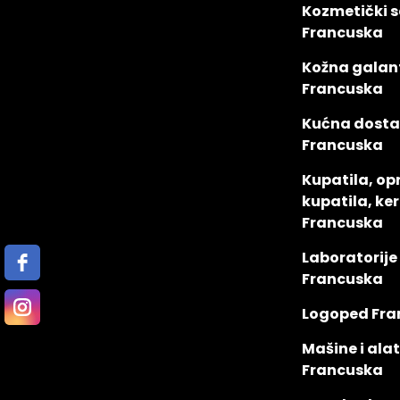
Kozmetički s
Francuska
Kožna galant
Francuska
Kućna dost
Francuska
Kupatila, o
kupatila, ke
Francuska
Laboratorije
Francuska
Logoped Fra
Mašine i alat
Francuska