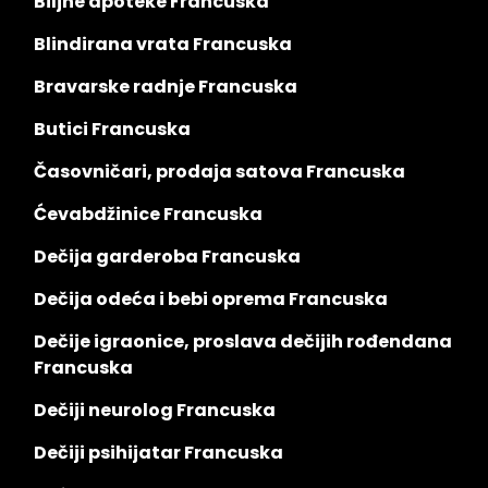
Biljne apoteke Francuska
Blindirana vrata Francuska
Bravarske radnje Francuska
Butici Francuska
Časovničari, prodaja satova Francuska
Ćevabdžinice Francuska
Dečija garderoba Francuska
Dečija odeća i bebi oprema Francuska
Dečije igraonice, proslava dečijih rođendana
Francuska
Dečiji neurolog Francuska
Dečiji psihijatar Francuska