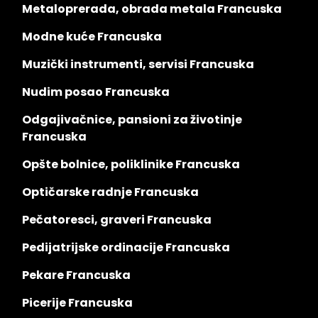
Metaloprerada, obrada metala Francuska
Modne kuće Francuska
Muzički instrumenti, servisi Francuska
Nudim posao Francuska
Odgajivačnice, pansioni za životinje
Francuska
Opšte bolnice, poliklinike Francuska
Optičarske radnje Francuska
Pečatoresci, graveri Francuska
Pedijatrijske ordinacije Francuska
Pekare Francuska
Picerije Francuska