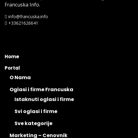
Francuska Info.
info@francuska.info
+33621626641
Home
Portal
O Nama
Oglasi i firme Francuska
Istaknuti oglasi i firme
Svi oglasi i firme
Sve kategorije
Marketing – Cenovnik