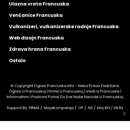
Ulazna vrata Francuska
Venčanice Francuska
Vulkanizeri, vulkanizerske radnje Francuska
Web dizajn Francuska
Zdrava hrana Francuska
Ostalo
© Copyright Oglasi Francuska Info - Neka Prava Zadržana.
Oglasi U Francuskoj | Firme U Francuskoj | Vesti Iz Francuske |
Informativni I Poslovni Portal Za Sve Naše Narode U Francuskoj
Support By:
FIRMA
/
MojaKompanija
/
OP
/
NS
/
Moj BG
/
09.rs