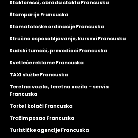
Stakloresci, obrada stakla Francuska
Štamparije Francuska
Stomatološke ordinacije Francuska
Stručno osposobljavanje, kursevi Francuska
Sudski tumači, prevodioci Francuska
Svetleće reklame Francuska
TAXI službe Francuska
Teretna vozila, teretna vozila – servisi
Francuska
Torte i kolači Francuska
Tražim posao Francuska
Turističke agencije Francuska