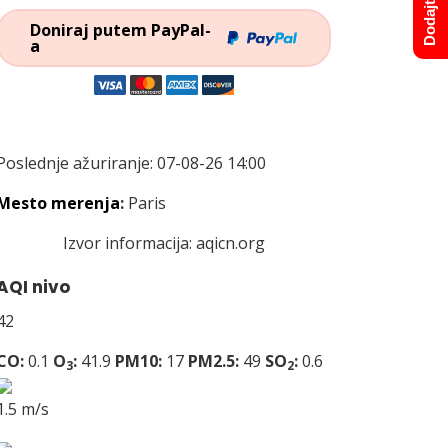
Doniraj putem PayPal-
a
Poslednje ažuriranje: 07-08-26 14:00
Mesto merenja
:
Paris
Izvor informacija:
aqicn.org
AQI nivo
42
CO:
0.1
O
:
41.9
PM10:
17
PM2.5:
49
SO
:
0.6
3
2
1.5 m/s