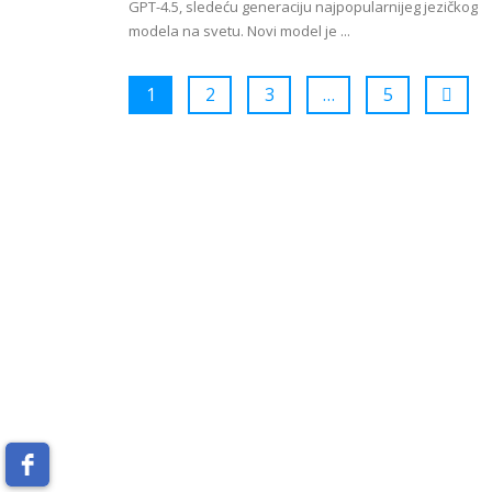
GPT-4.5, sledeću generaciju najpopularnijeg jezičkog
modela na svetu. Novi model je ...
1
2
3
…
5