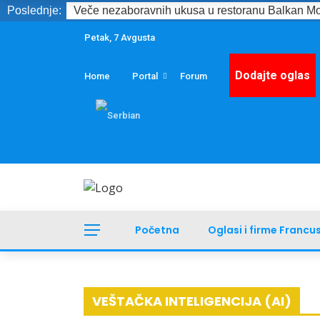
Poslednje:
Veče nezaboravnih ukusa u restoranu Balkan Mo
Petak, 7 Avgusta
Dodajte oglas
Home
Portal
Forum
Početna
Oglasi i firme Francu
VEŠTAČKA INTELIGENCIJA (AI)