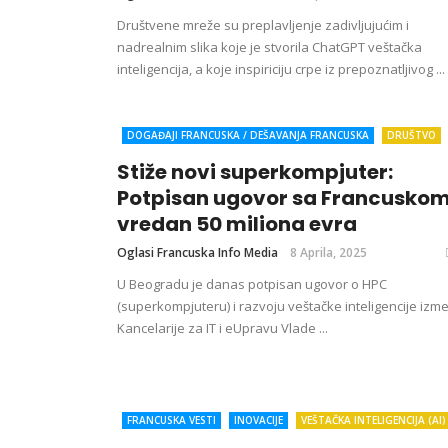
Društvene mreže su preplavljenje zadivljujućim i
nadrealnim slika koje je stvorila ChatGPT veštačka
inteligencija, a koje inspiriciju crpe iz prepoznatljivog ...
DOGAĐAJI FRANCUSKA / DEŠAVANJA FRANCUSKA
DRUŠTVO
EKONOMIJA
FRANCUSKA
FRANCUSKA VESTI
INOVACIJE
Stiže novi superkompjuter:
SVET
VEŠTAČKA INTELIGENCIJA (AI)
VESTI IZ IT INDUSTRIJ
Potpisan ugovor sa Francusko
vredan 50 miliona evra
Oglasi Francuska Info Media
8 Aprila, 2025
U Beogradu je danas potpisan ugovor o HPC
(superkompjuteru) i razvoju veštačke inteligencije izm
Kancelarije za IT i eUpravu Vlade ...
FRANCUSKA VESTI
INOVACIJE
VEŠTAČKA INTELIGENCIJA (AI)
VESTI IZ IT INDUSTRIJE