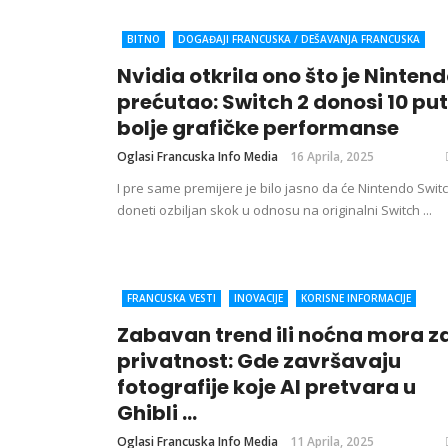
BITNO
DOGAĐAJI FRANCUSKA / DEŠAVANJA FRANCUSKA
FRANCUSKA VESTI
INOVACIJE
SVET
VEŠTAČKA
Nvidia otkrila ono što je Ninten
INTELIGENCIJA (AI)
VESTI IZ IT INDUSTRIJE
ZANIMLJIVOSTI
prećutao: Switch 2 donosi 10 pu
bolje grafičke performanse
Oglasi Francuska Info Media
16 Aprila, 2025
I pre same premijere je bilo jasno da će Nintendo Switc
doneti ozbiljan skok u odnosu na originalni Switch ...
FRANCUSKA VESTI
INOVACIJE
KORISNE INFORMACIJE
UMETNOST
VEŠTAČKA INTELIGENCIJA (AI)
VESTI IZ IT
Zabavan trend ili noćna mora z
INDUSTRIJE
ZABAVA
ZANIMLJIVOSTI
privatnost: Gde završavaju
fotografije koje AI pretvara u
Ghibli ...
Oglasi Francuska Info Media
11 Aprila, 2025