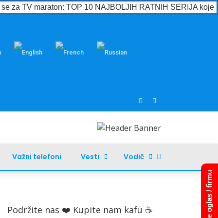
e se za TV maraton: TOP 10 NAJBOLJIH RATNIH SERIJA koje m
Važni telefoni
Vesti
Vodič
Dodajte oglas / firmu
Podržite nas ❤️ Kupite nam kafu ☕