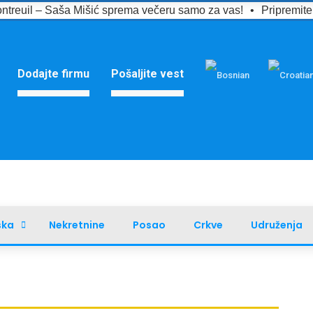
ntreuil – Saša Mišić sprema večeru samo za vas!
•
Pripremit
Dodajte firmu
Pošaljite vest
ska
Nekretnine
Posao
Crkve
Udruženja