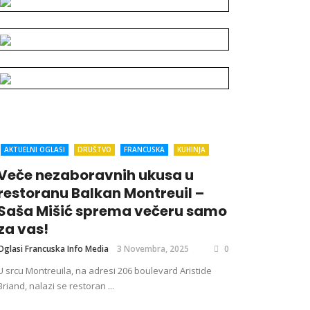
AKTUELNI OGLASI
DRUŠTVO
FRANCUSKA
KUHINJA
Veče nezaboravnih ukusa u
restoranu Balkan Montreuil –
Saša Mišić sprema večeru samo
za vas!
Oglasi Francuska Info Media
3 Novembra, 2025
0
U srcu Montreuila, na adresi 206 boulevard Aristide
Briand, nalazi se restoran ...