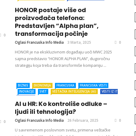
HONOR postaje više od
proizvođača telefona:
Predstavljen “Alpha plan”,
transformacija počinje
0
Oglasi Francuska Info Media
3 Marta, 2025
0
HONOR je na ekskluzivnom događaju uoči MWC 2025
sajma predstavio “HONOR ALPHA PLAN”, dugoročnu
strategiju koja treba da transformiše kompaniju ...
BIZNIS
EKONOMIJA
FRANCUSKA
FRANCUSKA VESTI
INOVACIJE
SVET
VEŠTAČKA INTELIGENCIJA (AI)
VESTI IZ IT
INDUSTRIJE
AI u HR: Ko kontroliše odluke –
ljudi ili tehnologija?
Oglasi Francuska Info Media
26 Februara, 2025
0
0
U savremenom poslovnom svetu, primena veštačke
o