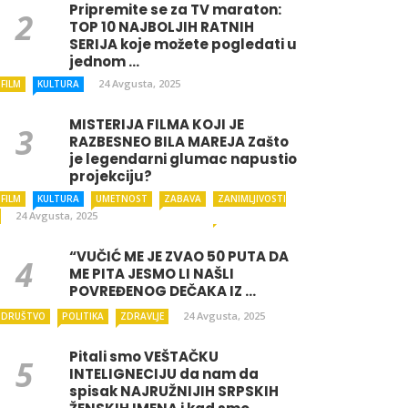
Pripremite se za TV maraton:
TOP 10 NAJBOLJIH RATNIH
SERIJA koje možete pogledati u
jednom ...
24 Avgusta, 2025
FILM
KULTURA
MISTERIJA FILMA KOJI JE
RAZBESNEO BILA MAREJA Zašto
je legendarni glumac napustio
projekciju?
FILM
KULTURA
UMETNOST
ZABAVA
ZANIMLJIVOSTI
24 Avgusta, 2025
“VUČIĆ ME JE ZVAO 50 PUTA DA
ME PITA JESMO LI NAŠLI
POVREĐENOG DEČAKA IZ ...
24 Avgusta, 2025
DRUŠTVO
POLITIKA
ZDRAVLJE
Pitali smo VEŠTAČKU
INTELIGNECIJU da nam da
spisak NAJRUŽNIJIH SRPSKIH