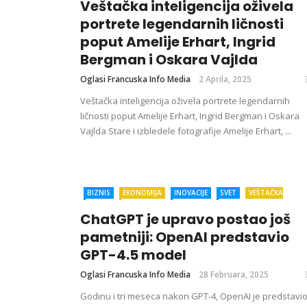
Veštačka inteligencija oživela
portrete legendarnih ličnosti
poput Amelije Erhart, Ingrid
Bergman i Oskara Vajlda
Oglasi Francuska Info Media
2 Aprila, 2025
Veštačka inteligencija oživela portrete legendarnih
ličnosti poput Amelije Erhart, Ingrid Bergman i Oskara
Vajlda Stare i izbledele fotografije Amelije Erhart, ...
BIZNIS
EKONOMIJA
INOVACIJE
SVET
VEŠTAČKA
INTELIGENCIJA (AI)
VESTI IZ IT INDUSTRIJE
VESTI SJEDINJENE
ChatGPT je upravo postao još
AMERIČKE DRŽAVE
pametniji: OpenAI predstavio
GPT-4.5 model
Oglasi Francuska Info Media
28 Februara, 2025
Godinu i tri meseca nakon GPT-4, OpenAI je predstavi