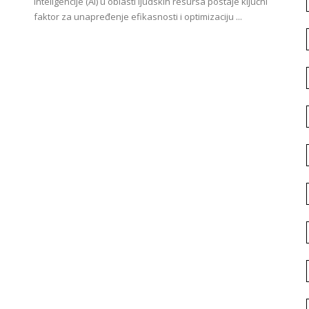
inteligencije (AI) u oblasti ljudskih resursa postaje ključni
faktor za unapređenje efikasnosti i optimizaciju ...