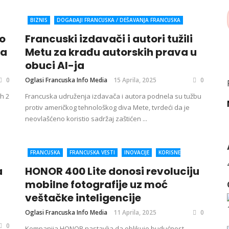
BIZNIS
DOGAĐAJI FRANCUSKA / DEŠAVANJA FRANCUSKA
DRUŠTVO
FRANCUSKA
FRANCUSKA VESTI
INOVACIJE
do
Francuski izdavači i autori tužili
ISTRAŽUJEMO
KORISNE INFORMACIJE
SVET
VEŠTAČKA
ta
Metu za krađu autorskih prava u
INTELIGENCIJA (AI)
VESTI IZ IT INDUSTRIJE
ZANIMLJIVOSTI
obuci AI-ja
0
Oglasi Francuska Info Media
15 Aprila, 2025
0
h 2
Francuska udruženja izdavača i autora podnela su tužbu
protiv američkog tehnološkog diva Mete, tvrdeći da je
neovlašćeno koristio sadržaj zaštićen ...
FRANCUSKA
FRANCUSKA VESTI
INOVACIJE
KORISNE
INFORMACIJE
SVET
VEŠTAČKA INTELIGENCIJA (AI)
VESTI IZ IT
a
HONOR 400 Lite donosi revoluciju
INDUSTRIJE
ZANIMLJIVOSTI
ŽIVOT I STIL
mobilne fotografije uz moć
veštačke inteligencije
Oglasi Francuska Info Media
11 Aprila, 2025
0
0
Kompanija HONOR nastavlja da oblikuje budućnost