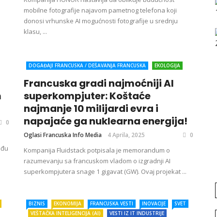
mobilne fotografije najavom pametnog telefona koji
donosi vrhunske AI mogućnosti fotografije u srednju
klasu, ...
DOGAĐAJI FRANCUSKA / DEŠAVANJA FRANCUSKA
EKOLOGIJA
FRANCUSKA
FRANCUSKA KULTURA
FRANCUSKA VESTI
Francuska gradi najmoćniji AI
E
INOVACIJE
VEŠTAČKA INTELIGENCIJA (AI)
VESTI IZ IT
m
superkompjuter: Koštaće
INDUSTRIJE
najmanje 10 milijardi evra i
napajaće ga nuklearna energija!
0
Oglasi Francuska Info Media
4 Aprila, 2025
0
eđu
Kompanija Fluidstack potpisala je memorandum o
razumevanju sa francuskom vladom o izgradnji AI
superkompjutera snage 1 gigavat (GW). Ovaj projekat ...
BIZNIS
EKONOMIJA
FRANCUSKA VESTI
INOVACIJE
SVET
VEŠTAČKA INTELIGENCIJA (AI)
VESTI IZ IT INDUSTRIJE