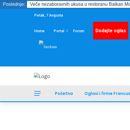
Poslednje:
Veče nezaboravnih ukusa u restoranu Balkan Mo
Petak, 7 Avgusta
Dodajte oglas
Home
Portal
Forum
Početna
Oglasi i firme Francu