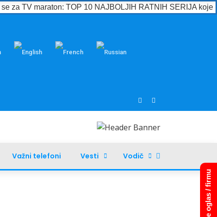
e se za TV maraton: TOP 10 NAJBOLJIH RATNIH SERIJA koje m
Važni telefoni
Vesti
Vodič
Dodajte oglas / firmu