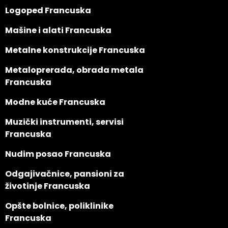
Logoped Francuska
Mašine i alati Francuska
Metalne konstrukcije Francuska
Metaloprerada, obrada metala
Francuska
Modne kuće Francuska
Muzički instrumenti, servisi
Francuska
Nudim posao Francuska
Odgajivačnice, pansioni za
životinje Francuska
Opšte bolnice, poliklinike
Francuska