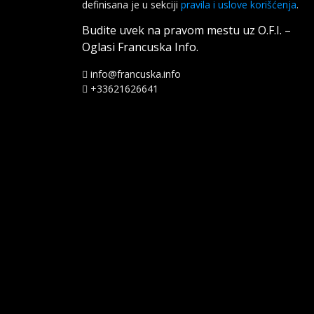
definisana je u sekciji
pravila i uslove korišćenja
.
Budite uvek na pravom mestu uz O.F.I. –
Oglasi Francuska Info.
info@francuska.info
+33621626641