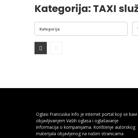
Kategorija:
TAXI slu
Oglasi Francuska Info je internet portal koji se bavi
objavljivanjem Vaših oglasa i oglašavanje
informacija o kompanijama. Korištenje autorskog
materijala objavljenog na našim stranicama