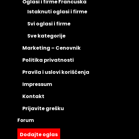
Oglasi i firme Francuska
Istaknuti oglasi i firme
Svi oglasi i firme
Sve kategorije
Marketing – Cenovnik
Politika privatnosti
Pravila i uslovi korišćenja
Impressum
Kontakt
Prijavite grešku
Forum
Dodajte oglas