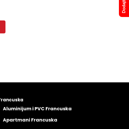
Francuska
Aluminijum i PVC Francuska
Apartmani Francuska