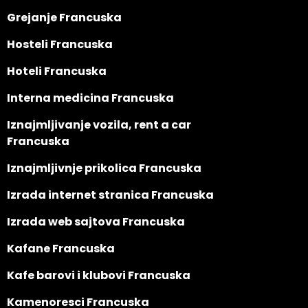
Grejanje Francuska
Hosteli Francuska
Hoteli Francuska
Interna medicina Francuska
Iznajmljivanje vozila, rent a car
Francuska
Iznajmljivnje prikolica Francuska
Izrada internet stranica Francuska
Izrada web sajtova Francuska
Kafane Francuska
Kafe barovi i klubovi Francuska
Kamenoresci Francuska