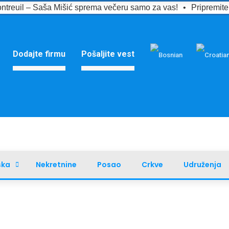
ntreuil – Saša Mišić sprema večeru samo za vas!
•
Pripremit
Dodajte firmu
Pošaljite vest
ska
Nekretnine
Posao
Crkve
Udruženja