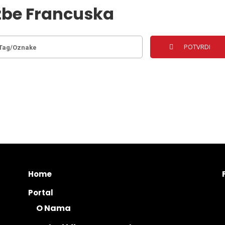
žbe Francuska
Home
Portal
O Nama