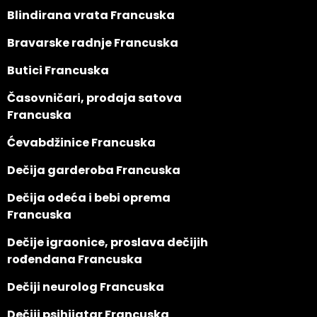
Blindirana vrata Francuska
Bravarske radnje Francuska
Butici Francuska
Časovničari, prodaja satova
Francuska
Ćevabdžinice Francuska
Dečija garderoba Francuska
Dečija odeća i bebi oprema
Francuska
Dečije igraonice, proslava dečijih
rođendana Francuska
Dečiji neurolog Francuska
Dečiji psihijatar Francuska