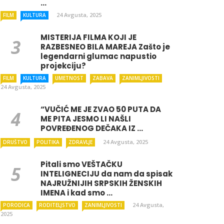
...
24 Avgusta, 2025
FILM
KULTURA
MISTERIJA FILMA KOJI JE
RAZBESNEO BILA MAREJA Zašto je
legendarni glumac napustio
projekciju?
FILM
KULTURA
UMETNOST
ZABAVA
ZANIMLJIVOSTI
24 Avgusta, 2025
“VUČIĆ ME JE ZVAO 50 PUTA DA
ME PITA JESMO LI NAŠLI
POVREĐENOG DEČAKA IZ ...
24 Avgusta, 2025
DRUŠTVO
POLITIKA
ZDRAVLJE
Pitali smo VEŠTAČKU
INTELIGNECIJU da nam da spisak
NAJRUŽNIJIH SRPSKIH ŽENSKIH
IMENA i kad smo ...
24 Avgusta,
PORODICA
RODITELJSTVO
ZANIMLJIVOSTI
2025