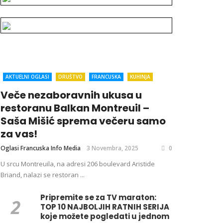
AKTUELNI OGLASI
DRUŠTVO
FRANCUSKA
KUHINJA
Veče nezaboravnih ukusa u
restoranu Balkan Montreuil –
Saša Mišić sprema večeru samo
za vas!
Oglasi Francuska Info Media
3 Novembra, 2025
0
U srcu Montreuila, na adresi 206 boulevard Aristide
Briand, nalazi se restoran ...
Pripremite se za TV maraton:
TOP 10 NAJBOLJIH RATNIH SERIJA
koje možete pogledati u jednom