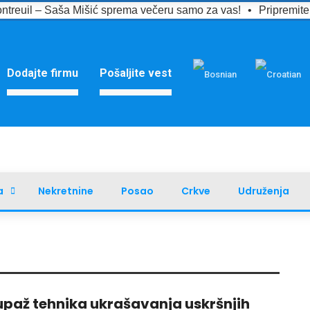
ntreuil – Saša Mišić sprema večeru samo za vas!
•
Pripremit
Dodajte firmu
Pošaljite vest
a
Nekretnine
Posao
Crkve
Udruženja
paž tehnika ukrašavanja uskršnjih