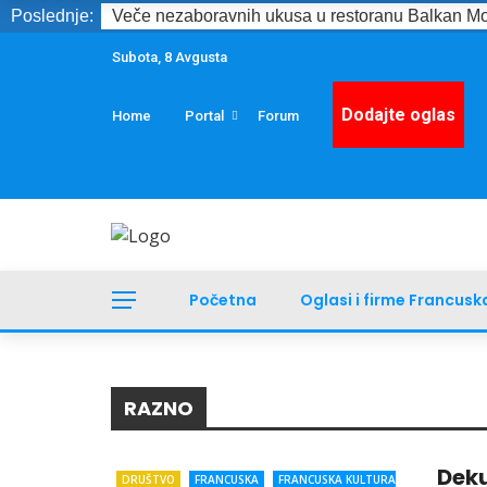
Poslednje:
Veče nezaboravnih ukusa u restoranu Balkan Mo
Subota, 8 Avgusta
Dodajte oglas
Home
Portal
Forum
Početna
Oglasi i firme Francusk
RAZNO
Deku
DRUŠTVO
FRANCUSKA
FRANCUSKA KULTURA