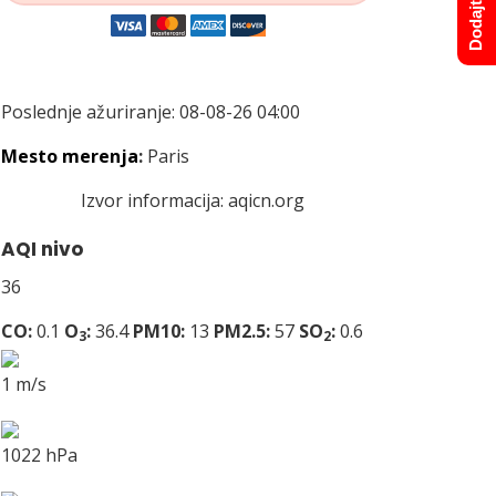
Poslednje ažuriranje: 08-08-26 04:00
Mesto merenja
:
Paris
Izvor informacija:
aqicn.org
AQI nivo
36
CO:
0.1
O
:
36.4
PM10:
13
PM2.5:
57
SO
:
0.6
3
2
1 m/s
1022 hPa