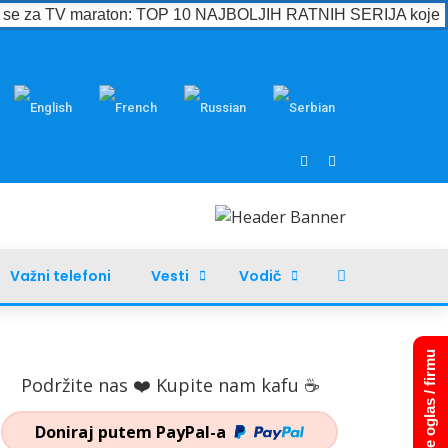
e se za TV maraton: TOP 10 NAJBOLJIH RATNIH SERIJA koje m
Važni telefoni
Vesti
Vodič
Dodajte oglas / firmu
Podržite nas ❤️ Kupite nam kafu ☕
Doniraj putem PayPal-a