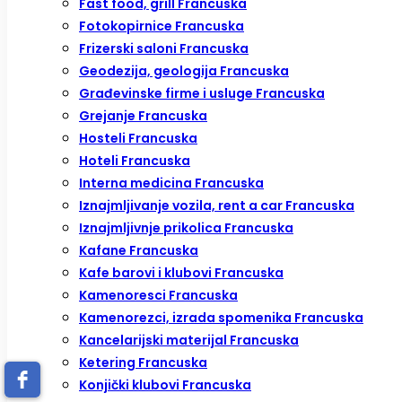
Fast food, grill Francuska
Fotokopirnice Francuska
Frizerski saloni Francuska
Geodezija, geologija Francuska
Građevinske firme i usluge Francuska
Grejanje Francuska
Hosteli Francuska
Hoteli Francuska
Interna medicina Francuska
Iznajmljivanje vozila, rent a car Francuska
Iznajmljivnje prikolica Francuska
Kafane Francuska
Kafe barovi i klubovi Francuska
Kamenoresci Francuska
Kamenorezci, izrada spomenika Francuska
Kancelarijski materijal Francuska
Ketering Francuska
Konjički klubovi Francuska