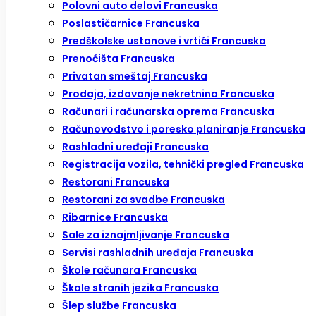
Polovni auto delovi Francuska
Poslastičarnice Francuska
Predškolske ustanove i vrtići Francuska
Prenoćišta Francuska
Privatan smeštaj Francuska
Prodaja, izdavanje nekretnina Francuska
Računari i računarska oprema Francuska
Računovodstvo i poresko planiranje Francuska
Rashladni uređaji Francuska
Registracija vozila, tehnički pregled Francuska
Restorani Francuska
Restorani za svadbe Francuska
Ribarnice Francuska
Sale za iznajmljivanje Francuska
Servisi rashladnih uređaja Francuska
Škole računara Francuska
Škole stranih jezika Francuska
Šlep službe Francuska