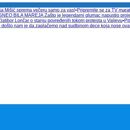
ša Mišić sprema večeru samo za vas!
•
Pripremite se za TV ma
EO BILA MAREJA Zašto je legendarni glumac napustio proje
or Lončar o stanju povređenih tokom protesta u Valjevu
•
Pi
došlo nam je da zaplačemo nad sudbinom dece koja nose ov