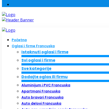
Početna
Oglasi i firme Francuska
Istaknuti oglasi i firme
Svi oglasi i firme
Sve kategorije
Dodajte oglas ili firmu
Aluminijum i PVC Francuska
Apartmani Francuska
Auto bravari Francuska
Auto delovi Francuska