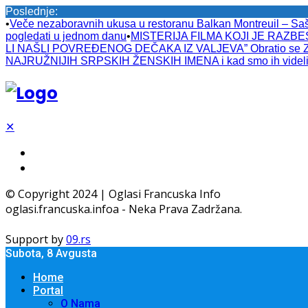
Poslednje:
•
Veče nezaboravnih ukusa u restoranu Balkan Montreuil – Sa
pogledati u jednom danu
•
MISTERIJA FILMA KOJI JE RAZBESN
LI NAŠLI POVREĐENOG DEČAKA IZ VALJEVA” Obratio se Zlatib
NAJRUŽNIJIH SRPSKIH ŽENSKIH IMENA i kad smo ih videli 
✕
© Copyright 2024 | Oglasi Francuska Info
oglasi.francuska.infoa - Neka Prava Zadržana.
Support by
09.rs
Subota, 8 Avgusta
Home
Portal
O Nama