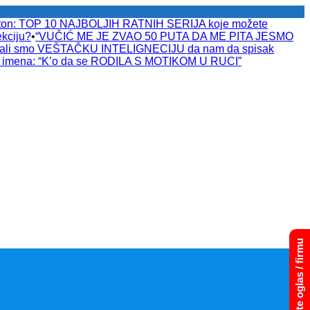
raton: TOP 10 NAJBOLJIH RATNIH SERIJA koje možete
kciju?
•
“VUČIĆ ME JE ZVAO 50 PUTA DA ME PITA JESMO
tali smo VEŠTAČKU INTELIGNECIJU da nam da spisak
a imena: “K’o da se RODILA S MOTIKOM U RUCI”
Dodajte oglas / firmu