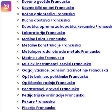
Kovano gvožđe Francuska
Kozmetički saloni Francuska
Kožna galanterija Francuska
Kućna dostava Francuska
Kupatila, oprema za kupatila, keramika Francus
Laboratorije Francuska
Mašine i alati Francuska
Metalne konstrukcije Francuska
Metaloprerada, obrada metala Francuska
Modne kuće Francuska
Muzički instrumenti, servisi Francuska
Odgajivačnice, pansioni za životinje Francuska
Opšte bolnice, poliklinike Francuska
Optičarske radnje Francuska
Pečatoresci, graveri Francuska
Pedijatrijske ordinacije Francuska
Pekare Francuska
Picerije Francuska