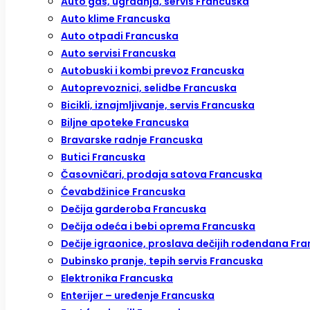
Auto gas, ugradnja, servis Francuska
Auto klime Francuska
Auto otpadi Francuska
Auto servisi Francuska
Autobuski i kombi prevoz Francuska
Autoprevoznici, selidbe Francuska
Bicikli, iznajmljivanje, servis Francuska
Biljne apoteke Francuska
Bravarske radnje Francuska
Butici Francuska
Časovničari, prodaja satova Francuska
Ćevabdžinice Francuska
Dečija garderoba Francuska
Dečija odeća i bebi oprema Francuska
Dečije igraonice, proslava dečijih rođendana Fr
Dubinsko pranje, tepih servis Francuska
Elektronika Francuska
Enterijer – uređenje Francuska