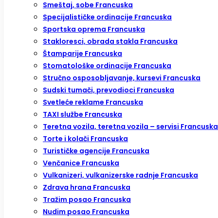
Smeštaj, sobe Francuska
Specijalističke ordinacije Francuska
Sportska oprema Francuska
Stakloresci, obrada stakla Francuska
Štamparije Francuska
Stomatološke ordinacije Francuska
Stručno osposobljavanje, kursevi Francuska
Sudski tumači, prevodioci Francuska
Svetleće reklame Francuska
TAXI službe Francuska
Teretna vozila, teretna vozila – servisi Francuska
Torte i kolači Francuska
Turističke agencije Francuska
Venčanice Francuska
Vulkanizeri, vulkanizerske radnje Francuska
Zdrava hrana Francuska
Tražim posao Francuska
Nudim posao Francuska