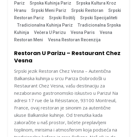
Pariz
Srpska Kuhinja Pariz
Srpska Kultura Kroz
Hranu
Srpski Meni Pariz
Srpski Restoran
Srpski
Restoran Pariz
Srpski Roštilj
Srpski Specijaliteti
Tradicionalna Kuhinja Pariz
Tradicionalna Srpska
Kuhinja
Večera U Parizu
Vesna Paris
Vesna
Restoran Meni
Vesna Restoran Recenzija
Restoran U Parizu – Restaurant Chez
Vesna
Srpski jezik Restoran Chez Vesna – Autentična
Balkanska kuhinja u srcu Pariza Dobrodošli u
Restaurant Chez Vesna, vašu destinaciju za
nezaboravno gastronomsko iskustvo u Parizu! Na
adresi 17 rue de la Résistance, 93100 Montreuil,
France, ovaj restoran je sinonim za autentične
ukuse Balkanske kuhinje. Od trenutka kada
zakoračite u naš prostor, bićete preplavljeni
toplinom, mirisima i atmosferom koja podseća na
tradicionalne kafane iz srca Balkana. Naš cilj je da