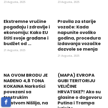
23 Avgusta, 2025
23 Avgusta, 2025
Ekstremne vrućine
Pravila za starije
pogađaju i zdravlje i
vozače: Kada
ekonomiju: Kako EU
napunite ovoliko
štiti svoje građane i
godina, procedura
budžet od ...
izdavanja vozačke
dozvole se menja
21 Avgusta, 2025
21 Avgusta, 2025
NA OVOM BRODU JE
(MAPA) EVROPA
NAĐENO 4,8 TONA
GUBI TERITORIJU
KOKAINA Narkotici
VELIČINE
povezani sa
HRVATSKE?! Ako su
trostrukim
glasine o dogovoru
ubistvom Nišlija, na
Putina i Trampa