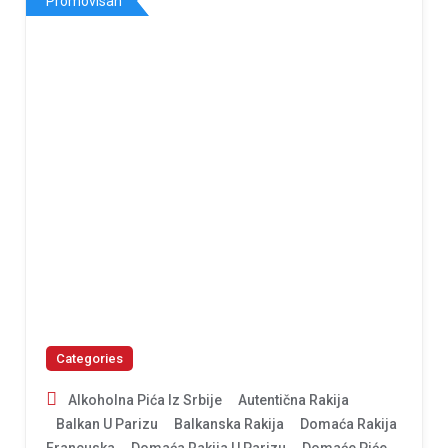
Promovisan
Categories
Alkoholna Pića Iz Srbije
Autentična Rakija
Balkan U Parizu
Balkanska Rakija
Domaća Rakija
Francuska
Domaća Rakija U Parizu
Domaće Piće