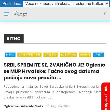
Poslednje:
Veče nezaboravnih ukusa u restoranu Balkan Mo
BITNO
BITNO
DRUŠTVENE TEME
DRUŠTVO
PUTOVANJA
REGION
SRBIJA
TURIZAM
VESTI BOSNA I HERCEGOVINA
VESTI CRNA GORA
VESTI
SRBI, SPREMITE SE, ZVANIČNO JE! Oglasio
HRVATSKA
se MUP Hrvatske: Tačno ovog datuma
počinju nova pravila ...
Podsetimo, u maju su Savet Evropske unije i Evropski parlament
Dodajte oglas / firmu
usvojili privremeni sporazum o postepenom uvođenju Sistema
ulaska i izlaska (EES), odnosno ...
Oglasi Francuska Info Media
15 Avgusta, 2025