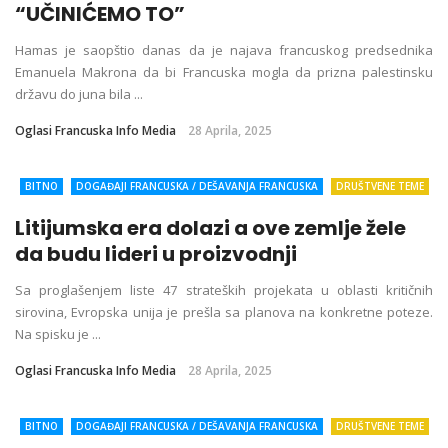
“UČINIĆEMO TO”
Hamas je saopštio danas da je najava francuskog predsednika
Emanuela Makrona da bi Francuska mogla da prizna palestinsku
državu do juna bila ...
Oglasi Francuska Info Media
28 Aprila, 2025
BITNO
DOGAĐAJI FRANCUSKA / DEŠAVANJA FRANCUSKA
DRUŠTVENE TEME
EKOLOGIJA
EKONOMIJA
FRANCUSKA
FRANCUSKA VESTI
ISTRAŽUJEMO
Litijumska era dolazi a ove zemlje žele
KLIMATSKE PROMENE
KORISNE INFORMACIJE
POSLOVNE VESTI
PRIVREDA I FINANSIJE
SVET
ŽIVOT I STIL
da budu lideri u proizvodnji
Sa proglašenjem liste 47 strateških projekata u oblasti kritičnih
sirovina, Evropska unija je prešla sa planova na konkretne poteze.
Na spisku je ...
Oglasi Francuska Info Media
28 Aprila, 2025
BITNO
DOGAĐAJI FRANCUSKA / DEŠAVANJA FRANCUSKA
DRUŠTVENE TEME
DRUŠTVO
EKOLOGIJA
EKONOMIJA
FRANCUSKA
FRANCUSKA VESTI