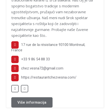
spojimo bogatstvo tradicije s modernim
ugostiteljstvom, pružajući vam nezaboravne
trenutke uživanja. Naš meni nudi širok spektar
specijaliteta s roštilja koji će zadovoljiti i
najzahtevnije gurmane. Probajte naše čuvene
specijalitete kao što..
17 rue de la résistance 93100 Montreuil,
France
+33 9 86 54 88 33
chez.vesna72@gmail.com
https://restaurantchezvesna.com/
Više informacija