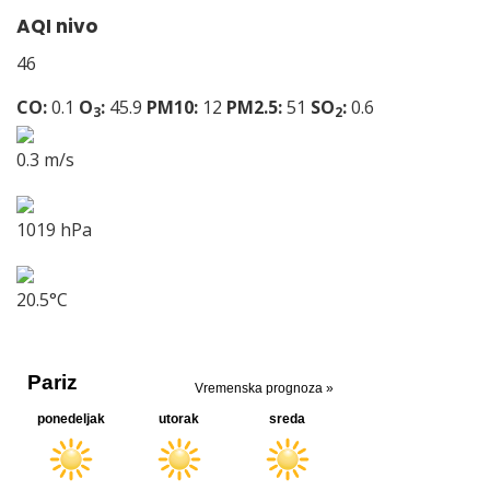
AQI nivo
46
CO:
0.1
O
:
45.9
PM10:
12
PM2.5:
51
SO
:
0.6
3
2
0.3 m/s
1019 hPa
20.5°C