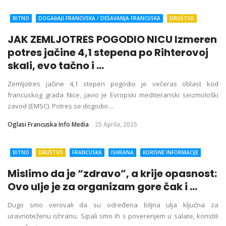
BITNO
DOGAĐAJI FRANCUSKA / DEŠAVANJA FRANCUSKA
DRUŠTVO
EKOLOGIJA
FRANCUSKA
FRANCUSKA VESTI
KLIMATSKE PROMENE
JAK ZEMLJOTRES POGODIO NICU Izmeren
KORISNE INFORMACIJE
SVET
potres jačine 4,1 stepena po Rihterovoj
skali, evo tačno i ...
Zemljotres jačine 4,1 stepen pogodio je večeras oblast kod
francuskog grada Nice, javio je Evropski mediteranski seizmološki
zavod (EMSC). Potres se dogodio ...
Oglasi Francuska Info Media
25 Aprila, 2025
BITNO
DRUŠTVO
FRANCUSKA
ISHRANA
KORISNE INFORMACIJE
KUHINJA
SVET
ZDRAVLJE
ŽIVOT I STIL
Mislimo da je “zdravo”, a krije opasnost:
Ovo ulje je za organizam gore čak i ...
Dugo smo verovali da su određena biljna ulja ključna za
uravnoteženu ishranu. Sipali smo ih s poverenjem u salate, koristili