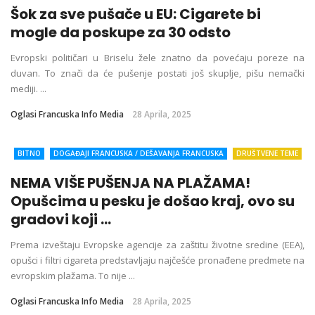
Šok za sve pušače u EU: Cigarete bi
ISTRAŽUJEMO
KORISNE INFORMACIJE
PRIVREDA I FINANSIJE
SVET
ZDRAVLJE
ŽIVOT I STIL
mogle da poskupe za 30 odsto
Evropski političari u Briselu žele znatno da povećaju poreze na
duvan. To znači da će pušenje postati još skuplje, pišu nemački
mediji. ...
Oglasi Francuska Info Media
28 Aprila, 2025
BITNO
DOGAĐAJI FRANCUSKA / DEŠAVANJA FRANCUSKA
DRUŠTVENE TEME
DRUŠTVO
EKOLOGIJA
FRANCUSKA
FRANCUSKA VESTI
ISTRAŽUJEMO
NEMA VIŠE PUŠENJA NA PLAŽAMA!
KORISNE INFORMACIJE
KULTURA
SVET
ZDRAVLJE
ŽIVOT I STIL
Opušcima u pesku je došao kraj, ovo su
gradovi koji ...
Prema izveštaju Evropske agencije za zaštitu životne sredine (EEA),
opušci i filtri cigareta predstavljaju najčešće pronađene predmete na
evropskim plažama. To nije ...
Oglasi Francuska Info Media
28 Aprila, 2025