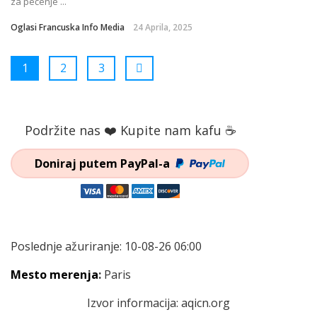
za pečenje ...
Oglasi Francuska Info Media
24 Aprila, 2025
1
2
3
Podržite nas ❤️ Kupite nam kafu ☕
Doniraj putem PayPal-a
Poslednje ažuriranje: 10-08-26 06:00
Mesto merenja
:
Paris
Izvor informacija:
aqicn.org