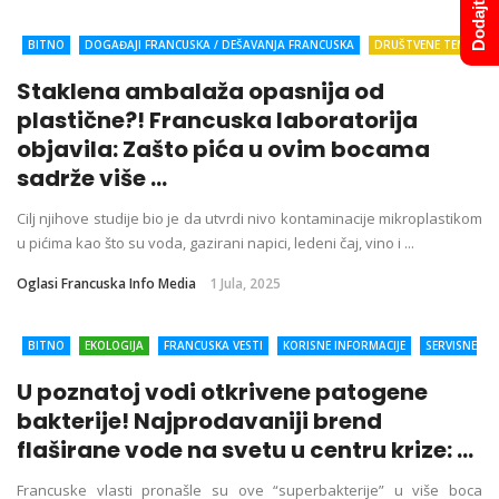
BITNO
DOGAĐAJI FRANCUSKA / DEŠAVANJA FRANCUSKA
DRUŠTVENE TEME
DRUŠTVO
EKOLOGIJA
FRANCUSKA
FRANCUSKA VESTI
KLIMATSKE
Staklena ambalaža opasnija od
PROMENE
KORISNE INFORMACIJE
plastične?! Francuska laboratorija
objavila: Zašto pića u ovim bocama
sadrže više ...
Cilj njihove studije bio je da utvrdi nivo kontaminacije mikroplastikom
u pićima kao što su voda, gazirani napici, ledeni čaj, vino i ...
Oglasi Francuska Info Media
1 Jula, 2025
BITNO
EKOLOGIJA
FRANCUSKA VESTI
KORISNE INFORMACIJE
SERVISNE
INFORMACIJE
ZDRAVLJE
U poznatoj vodi otkrivene patogene
bakterije! Najprodavaniji brend
flaširane vode na svetu u centru krize: ...
Francuske vlasti pronašle su ove “superbakterije” u više boca