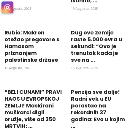
...
istinite, ...
20 Avgusta, 2025
19 Avgusta, 2025
Rubio: Makron
Dug ove zemlje
otežao pregovore s
raste 5.000 evra u
Hamasom
sekundi: “Ovo je
priznanjem
trenutak kada je
palestinske države
sve na ...
15 Avgusta, 2025
15 Avgusta, 2025
“BELI CUNAMI” PRAVI
Penzija sve dalje!
HAOS U EVROPSKOJ
Radni vek u EU
ZEMLJI! Maskirani
porastao na
muškarci digli
rekordnih 37
oružje, više od 350
godina: Evo u kojim
MRTVIH: ...
...