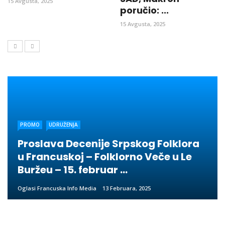
15 Avgusta, 2025
poručio: ...
15 Avgusta, 2025
PROMO
UDRUŽENJA
Proslava Decenije Srpskog Folklora
u Francuskoj – Folklorno Veče u Le
Buržeu – 15. februar ...
Oglasi Francuska Info Media
13 Februara, 2025