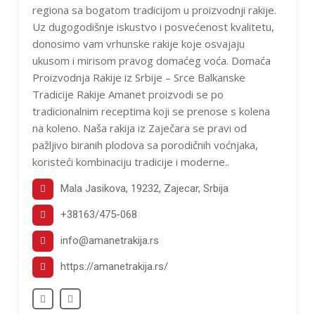
regiona sa bogatom tradicijom u proizvodnji rakije.
Uz dugogodišnje iskustvo i posvećenost kvalitetu,
donosimo vam vrhunske rakije koje osvajaju
ukusom i mirisom pravog domaćeg voća. Domaća
Proizvodnja Rakije iz Srbije – Srce Balkanske
Tradicije Rakije Amanet proizvodi se po
tradicionalnim receptima koji se prenose s kolena
na koleno. Naša rakija iz Zaječara se pravi od
pažljivo biranih plodova sa porodičnih voćnjaka,
koristeći kombinaciju tradicije i moderne..
Mala Jasikova, 19232, Zajecar, Srbija
+38163/475-068
info@amanetrakija.rs
https://amanetrakija.rs/