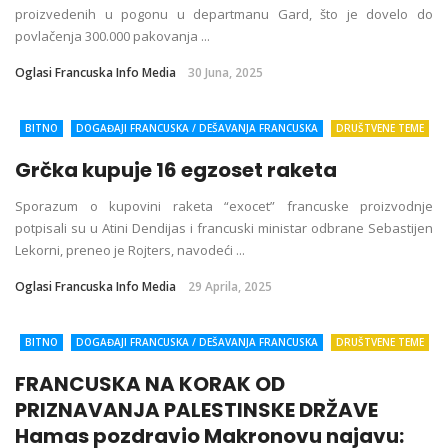
proizvedenih u pogonu u departmanu Gard, što je dovelo do
povlačenja 300.000 pakovanja ...
Oglasi Francuska Info Media
30 Juna, 2025
BITNO
DOGAĐAJI FRANCUSKA / DEŠAVANJA FRANCUSKA
DRUŠTVENE TEME
DRUŠTVO
EKONOMIJA
FRANCUSKA
FRANCUSKA VESTI
ISTRAŽUJEMO
Grčka kupuje 16 egzoset raketa
KORISNE INFORMACIJE
POLITIKA
POSLOVNE VESTI
PRIVREDA I FINANSIJE
SVET
Sporazum o kupovini raketa “exocet” francuske proizvodnje
potpisali su u Atini Dendijas i francuski ministar odbrane Sebastijen
Lekorni, preneo je Rojters, navodeći ...
Oglasi Francuska Info Media
29 Aprila, 2025
BITNO
DOGAĐAJI FRANCUSKA / DEŠAVANJA FRANCUSKA
DRUŠTVENE TEME
FRANCUSKA
FRANCUSKA VESTI
INTERVJU
KORISNE INFORMACIJE
FRANCUSKA NA KORAK OD
POLITIKA
PRIVREDA I FINANSIJE
SVET
PRIZNAVANJA PALESTINSKE DRŽAVE
Hamas pozdravio Makronovu najavu: