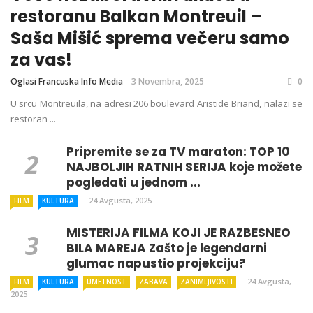
restoranu Balkan Montreuil –
Saša Mišić sprema večeru samo
za vas!
Oglasi Francuska Info Media
3 Novembra, 2025
0
U srcu Montreuila, na adresi 206 boulevard Aristide Briand, nalazi se
restoran ...
Pripremite se za TV maraton: TOP 10
NAJBOLJIH RATNIH SERIJA koje možete
pogledati u jednom ...
24 Avgusta, 2025
FILM
KULTURA
MISTERIJA FILMA KOJI JE RAZBESNEO
BILA MAREJA Zašto je legendarni
glumac napustio projekciju?
24 Avgusta,
FILM
KULTURA
UMETNOST
ZABAVA
ZANIMLJIVOSTI
2025