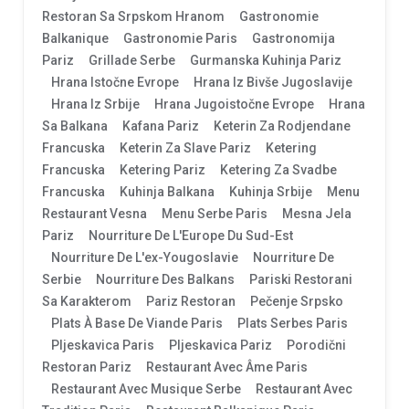
Restoran Sa Srpskom Hranom
Gastronomie
Balkanique
Gastronomie Paris
Gastronomija
Pariz
Grillade Serbe
Gurmanska Kuhinja Pariz
Hrana Istočne Evrope
Hrana Iz Bivše Jugoslavije
Hrana Iz Srbije
Hrana Jugoistočne Evrope
Hrana
Sa Balkana
Kafana Pariz
Keterin Za Rodjendane
Francuska
Keterin Za Slave Pariz
Ketering
Francuska
Ketering Pariz
Ketering Za Svadbe
Francuska
Kuhinja Balkana
Kuhinja Srbije
Menu
Restaurant Vesna
Menu Serbe Paris
Mesna Jela
Pariz
Nourriture De L'Europe Du Sud-Est
Nourriture De L'ex-Yougoslavie
Nourriture De
Serbie
Nourriture Des Balkans
Pariski Restorani
Sa Karakterom
Pariz Restoran
Pečenje Srpsko
Plats À Base De Viande Paris
Plats Serbes Paris
Pljeskavica Paris
Pljeskavica Pariz
Porodični
Restoran Pariz
Restaurant Avec Âme Paris
Restaurant Avec Musique Serbe
Restaurant Avec