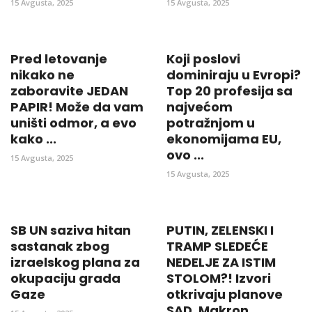
15 Avgusta, 2025
15 Avgusta, 2025
Pred letovanje
Koji poslovi
nikako ne
dominiraju u Evropi?
zaboravite JEDAN
Top 20 profesija sa
PAPIR! Može da vam
najvećom
uništi odmor, a evo
potražnjom u
kako ...
ekonomijama EU,
ovo ...
15 Avgusta, 2025
15 Avgusta, 2025
SB UN saziva hitan
PUTIN, ZELENSKI I
sastanak zbog
TRAMP SLEDEĆE
izraelskog plana za
NEDELJE ZA ISTIM
okupaciju grada
STOLOM?! Izvori
Gaze
otkrivaju planove
SAD, Makron