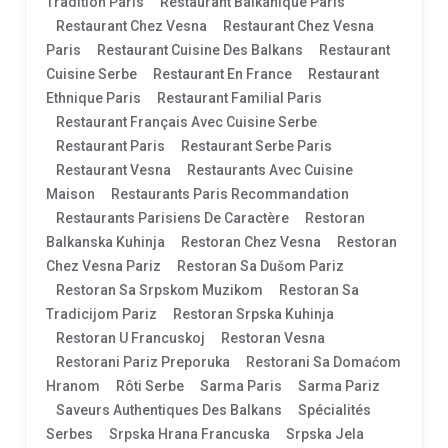
Tradition Paris
Restaurant Balkanique Paris
Restaurant Chez Vesna
Restaurant Chez Vesna
Paris
Restaurant Cuisine Des Balkans
Restaurant
Cuisine Serbe
Restaurant En France
Restaurant
Ethnique Paris
Restaurant Familial Paris
Restaurant Français Avec Cuisine Serbe
Restaurant Paris
Restaurant Serbe Paris
Restaurant Vesna
Restaurants Avec Cuisine
Maison
Restaurants Paris Recommandation
Restaurants Parisiens De Caractère
Restoran
Balkanska Kuhinja
Restoran Chez Vesna
Restoran
Chez Vesna Pariz
Restoran Sa Dušom Pariz
Restoran Sa Srpskom Muzikom
Restoran Sa
Tradicijom Pariz
Restoran Srpska Kuhinja
Restoran U Francuskoj
Restoran Vesna
Restorani Pariz Preporuka
Restorani Sa Domaćom
Hranom
Rôti Serbe
Sarma Paris
Sarma Pariz
Saveurs Authentiques Des Balkans
Spécialités
Serbes
Srpska Hrana Francuska
Srpska Jela