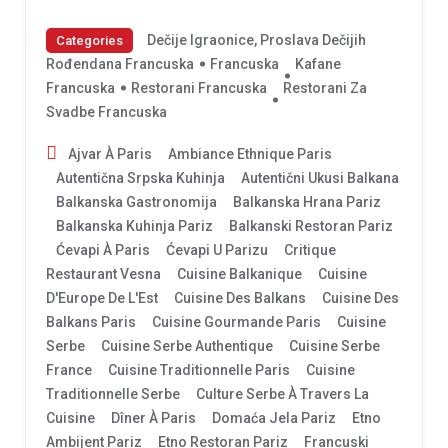
Dečije Igraonice, Proslava Dečijih
Categories
Rođendana Francuska
Francuska
Kafane
Francuska
Restorani Francuska
Restorani Za
Svadbe Francuska
Ajvar À Paris
Ambiance Ethnique Paris
Autentična Srpska Kuhinja
Autentični Ukusi Balkana
Balkanska Gastronomija
Balkanska Hrana Pariz
Balkanska Kuhinja Pariz
Balkanski Restoran Pariz
Ćevapi À Paris
Ćevapi U Parizu
Critique
Restaurant Vesna
Cuisine Balkanique
Cuisine
D'Europe De L'Est
Cuisine Des Balkans
Cuisine Des
Balkans Paris
Cuisine Gourmande Paris
Cuisine
Serbe
Cuisine Serbe Authentique
Cuisine Serbe
France
Cuisine Traditionnelle Paris
Cuisine
Traditionnelle Serbe
Culture Serbe À Travers La
Cuisine
Dîner À Paris
Domaća Jela Pariz
Etno
Ambijent Pariz
Etno Restoran Pariz
Francuski