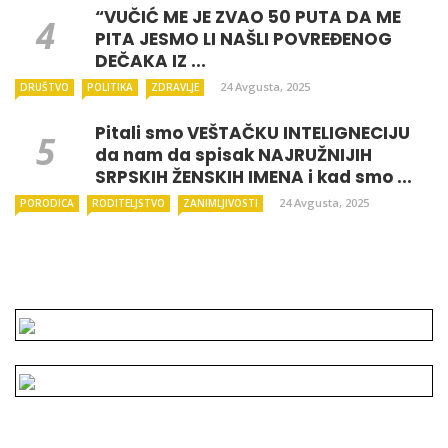
“VUČIĆ ME JE ZVAO 50 PUTA DA ME
PITA JESMO LI NAŠLI POVREĐENOG
DEČAKA IZ ...
24 Avgusta, 2025
DRUŠTVO
POLITIKA
ZDRAVLJE
Pitali smo VEŠTAČKU INTELIGNECIJU
da nam da spisak NAJRUŽNIJIH
SRPSKIH ŽENSKIH IMENA i kad smo ...
24 Avgusta, 2025
PORODICA
RODITELJSTVO
ZANIMLJIVOSTI