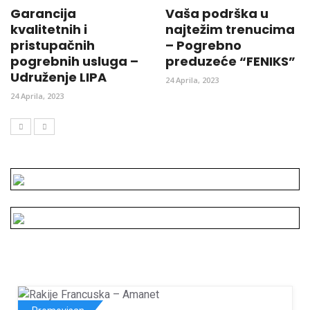
Garancija
Vaša podrška u
kvalitetnih i
najtežim trenucima
pristupačnih
– Pogrebno
pogrebnih usluga –
preduzeće “FENIKS”
Udruženje LIPA
24 Aprila, 2023
24 Aprila, 2023