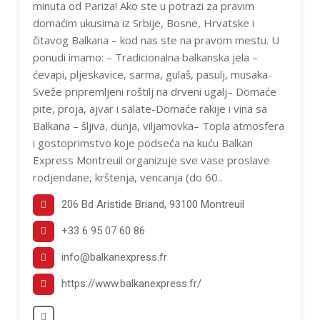
minuta od Pariza! Ako ste u potrazi za pravim
domaćim ukusima iz Srbije, Bosne, Hrvatske i
čitavog Balkana – kod nas ste na pravom mestu. U
ponudi imamo: – Tradicionalna balkanska jela –
ćevapi, pljeskavice, sarma, gulaš, pasulj, musaka-
Sveže pripremljeni roštilj na drveni ugalj– Domaće
pite, proja, ajvar i salate-Domaće rakije i vina sa
Balkana – šljiva, dunja, viljamovka– Topla atmosfera
i gostoprimstvo koje podseća na kuću Balkan
Express Montreuil organizuje sve vase proslave
rodjendane, krštenja, vencanja (do 60..
206 Bd Aristide Briand, 93100 Montreuil
+33 6 95 07 60 86
info@balkanexpress.fr
https://www.balkanexpress.fr/