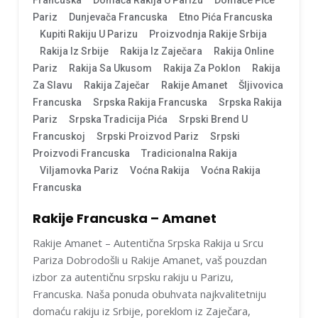
Pariz
Dunjevača Francuska
Etno Pića Francuska
Kupiti Rakiju U Parizu
Proizvodnja Rakije Srbija
Rakija Iz Srbije
Rakija Iz Zaječara
Rakija Online
Pariz
Rakija Sa Ukusom
Rakija Za Poklon
Rakija
Za Slavu
Rakija Zaječar
Rakije Amanet
Šljivovica
Francuska
Srpska Rakija Francuska
Srpska Rakija
Pariz
Srpska Tradicija Pića
Srpski Brend U
Francuskoj
Srpski Proizvod Pariz
Srpski
Proizvodi Francuska
Tradicionalna Rakija
Viljamovka Pariz
Voćna Rakija
Voćna Rakija
Francuska
Rakije Francuska – Amanet
Rakije Amanet – Autentična Srpska Rakija u Srcu
Pariza Dobrodošli u Rakije Amanet, vaš pouzdan
izbor za autentičnu srpsku rakiju u Parizu,
Francuska. Naša ponuda obuhvata najkvalitetniju
domaću rakiju iz Srbije, poreklom iz Zaječara,