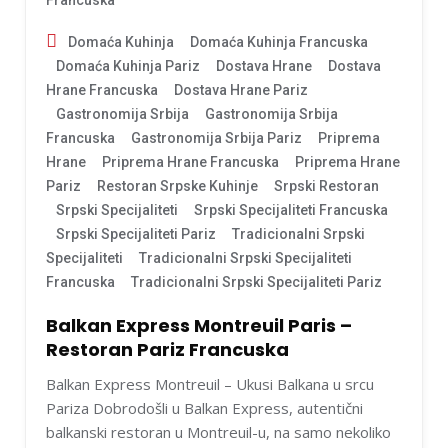
Domaća Kuhinja
Domaća Kuhinja Francuska
Domaća Kuhinja Pariz
Dostava Hrane
Dostava
Hrane Francuska
Dostava Hrane Pariz
Gastronomija Srbija
Gastronomija Srbija
Francuska
Gastronomija Srbija Pariz
Priprema
Hrane
Priprema Hrane Francuska
Priprema Hrane
Pariz
Restoran Srpske Kuhinje
Srpski Restoran
Srpski Specijaliteti
Srpski Specijaliteti Francuska
Srpski Specijaliteti Pariz
Tradicionalni Srpski
Specijaliteti
Tradicionalni Srpski Specijaliteti
Francuska
Tradicionalni Srpski Specijaliteti Pariz
Balkan Express Montreuil Paris –
Restoran Pariz Francuska
Balkan Express Montreuil – Ukusi Balkana u srcu
Pariza Dobrodošli u Balkan Express, autentični
balkanski restoran u Montreuil-u, na samo nekoliko