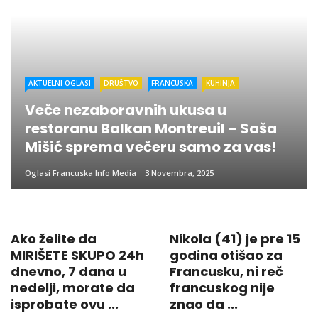
AKTUELNI OGLASI
DRUŠTVO
FRANCUSKA
KUHINJA
Veče nezaboravnih ukusa u
restoranu Balkan Montreuil – Saša
Mišić sprema večeru samo za vas!
Oglasi Francuska Info Media
3 Novembra, 2025
Ako želite da
Nikola (41) je pre 15
MIRIŠETE SKUPO 24h
godina otišao za
dnevno, 7 dana u
Francusku, ni reč
nedelji, morate da
francuskog nije
isprobate ovu ...
znao da ...