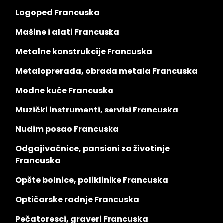
Logoped Francuska
Mašine i alati Francuska
Metalne konstrukcije Francuska
Metaloprerada, obrada metala Francuska
Modne kuće Francuska
Muzički instrumenti, servisi Francuska
Nudim posao Francuska
Odgajivačnice, pansioni za životinje
Francuska
Opšte bolnice, poliklinike Francuska
Optičarske radnje Francuska
Pečatoresci, graveri Francuska