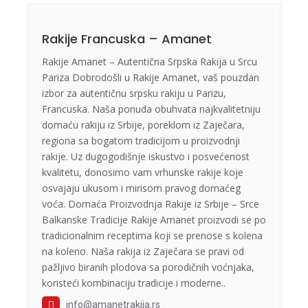
Rakije Francuska – Amanet
Rakije Amanet – Autentična Srpska Rakija u Srcu
Pariza Dobrodošli u Rakije Amanet, vaš pouzdan
izbor za autentičnu srpsku rakiju u Parizu,
Francuska. Naša ponuda obuhvata najkvalitetniju
domaću rakiju iz Srbije, poreklom iz Zaječara,
regiona sa bogatom tradicijom u proizvodnji
rakije. Uz dugogodišnje iskustvo i posvećenost
kvalitetu, donosimo vam vrhunske rakije koje
osvajaju ukusom i mirisom pravog domaćeg
voća. Domaća Proizvodnja Rakije iz Srbije – Srce
Balkanske Tradicije Rakije Amanet proizvodi se po
tradicionalnim receptima koji se prenose s kolena
na koleno. Naša rakija iz Zaječara se pravi od
pažljivo biranih plodova sa porodičnih voćnjaka,
koristeći kombinaciju tradicije i moderne..
info@amanetrakija.rs