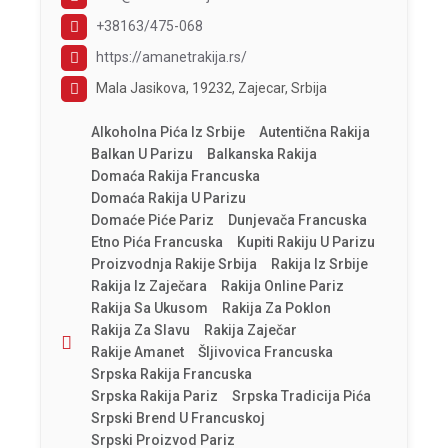
+38163/475-068
https://amanetrakija.rs/
Mala Jasikova, 19232, Zajecar, Srbija
Alkoholna Pića Iz Srbije
Autentična Rakija
Balkan U Parizu
Balkanska Rakija
Domaća Rakija Francuska
Domaća Rakija U Parizu
Domaće Piće Pariz
Dunjevača Francuska
Etno Pića Francuska
Kupiti Rakiju U Parizu
Proizvodnja Rakije Srbija
Rakija Iz Srbije
Rakija Iz Zaječara
Rakija Online Pariz
Rakija Sa Ukusom
Rakija Za Poklon
Rakija Za Slavu
Rakija Zaječar
Rakije Amanet
Šljivovica Francuska
Srpska Rakija Francuska
Srpska Rakija Pariz
Srpska Tradicija Pića
Srpski Brend U Francuskoj
Srpski Proizvod Pariz