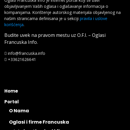
Oglasi Francuska Info je internet portal koji se bavi
objavljivanjem Vaših oglasa i oglašavanje informacija o
kompanijama. Korištenje autorskog materijala objavljenog na
našim stranicama definisana je u sekciji
pravila i uslove
korišćenja
.
Budite uvek na pravom mestu uz O.F.I. – Oglasi
Francuska Info.
info@francuska.info
+33621626641
Home
Portal
O Nama
Oglasi i firme Francuska