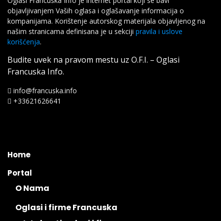
Oglasi Francuska Info je internet portal koji se bavi
objavljivanjem Vaših oglasa i oglašavanje informacija o
kompanijama. Korištenje autorskog materijala objavljenog na
našim stranicama definisana je u sekciji
pravila i uslove
korišćenja
.
Budite uvek na pravom mestu uz O.F.I. – Oglasi
Francuska Info.
info@francuska.info
+33621626641
Home
Portal
O Nama
Oglasi i firme Francuska