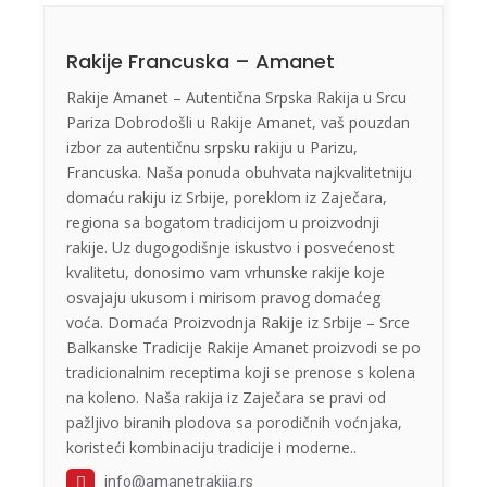
Rakije Francuska – Amanet
Rakije Amanet – Autentična Srpska Rakija u Srcu
Pariza Dobrodošli u Rakije Amanet, vaš pouzdan
izbor za autentičnu srpsku rakiju u Parizu,
Francuska. Naša ponuda obuhvata najkvalitetniju
domaću rakiju iz Srbije, poreklom iz Zaječara,
regiona sa bogatom tradicijom u proizvodnji
rakije. Uz dugogodišnje iskustvo i posvećenost
kvalitetu, donosimo vam vrhunske rakije koje
osvajaju ukusom i mirisom pravog domaćeg
voća. Domaća Proizvodnja Rakije iz Srbije – Srce
Balkanske Tradicije Rakije Amanet proizvodi se po
tradicionalnim receptima koji se prenose s kolena
na koleno. Naša rakija iz Zaječara se pravi od
pažljivo biranih plodova sa porodičnih voćnjaka,
koristeći kombinaciju tradicije i moderne..
info@amanetrakija.rs