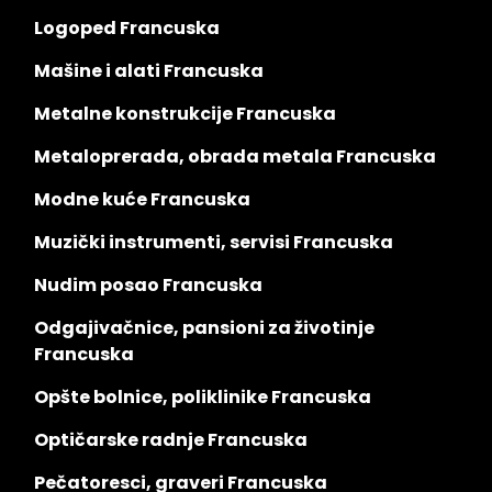
Logoped Francuska
Mašine i alati Francuska
Metalne konstrukcije Francuska
Metaloprerada, obrada metala Francuska
Modne kuće Francuska
Muzički instrumenti, servisi Francuska
Nudim posao Francuska
Odgajivačnice, pansioni za životinje
Francuska
Opšte bolnice, poliklinike Francuska
Optičarske radnje Francuska
Pečatoresci, graveri Francuska