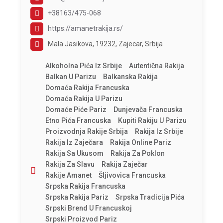
+38163/475-068
https://amanetrakija.rs/
Mala Jasikova, 19232, Zajecar, Srbija
Alkoholna Pića Iz Srbije
Autentična Rakija
Balkan U Parizu
Balkanska Rakija
Domaća Rakija Francuska
Domaća Rakija U Parizu
Domaće Piće Pariz
Dunjevača Francuska
Etno Pića Francuska
Kupiti Rakiju U Parizu
Proizvodnja Rakije Srbija
Rakija Iz Srbije
Rakija Iz Zaječara
Rakija Online Pariz
Rakija Sa Ukusom
Rakija Za Poklon
Rakija Za Slavu
Rakija Zaječar
Rakije Amanet
Šljivovica Francuska
Srpska Rakija Francuska
Srpska Rakija Pariz
Srpska Tradicija Pića
Srpski Brend U Francuskoj
Srpski Proizvod Pariz