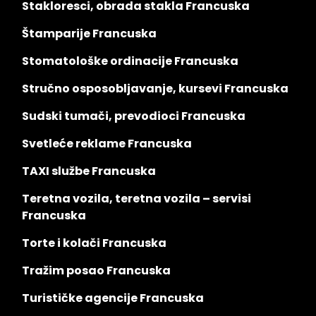
Stakloresci, obrada stakla Francuska
Štamparije Francuska
Stomatološke ordinacije Francuska
Stručno osposobljavanje, kursevi Francuska
Sudski tumači, prevodioci Francuska
Svetleće reklame Francuska
TAXI službe Francuska
Teretna vozila, teretna vozila – servisi
Francuska
Torte i kolači Francuska
Tražim posao Francuska
Turističke agencije Francuska