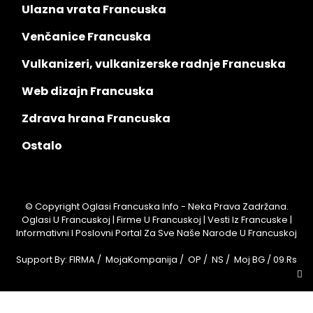
Ulazna vrata Francuska
Venčanice Francuska
Vulkanizeri, vulkanizerske radnje Francuska
Web dizajn Francuska
Zdrava hrana Francuska
Ostalo
© Copyright Oglasi Francuska Info - Neka Prava Zadržana.
Oglasi U Francuskoj | Firme U Francuskoj | Vesti Iz Francuske |
Informativni I Poslovni Portal Za Sve Naše Narode U Francuskoj
Support By:
FIRMA
/
MojaKompanija
/
OP
/
NS
/
Moj BG
/
09.rs