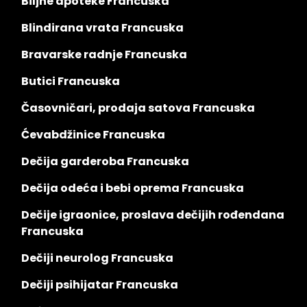
Biljne apoteke Francuska
Blindirana vrata Francuska
Bravarske radnje Francuska
Butici Francuska
Časovničari, prodaja satova Francuska
Ćevabdžinice Francuska
Dečija garderoba Francuska
Dečija odeća i bebi oprema Francuska
Dečije igraonice, proslava dečijih rođendana
Francuska
Dečiji neurolog Francuska
Dečiji psihijatar Francuska