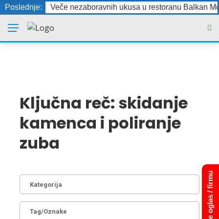
Poslednje:
Veče nezaboravnih ukusa u restoranu Balkan Mo
Ključna reč:
skidanje
kamenca i poliranje
zuba
Dodajte oglas / firmu