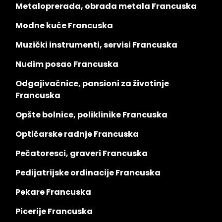
Metaloprerada, obrada metala Francuska
Modne kuće Francuska
Muzički instrumenti, servisi Francuska
Nudim posao Francuska
Odgajivačnice, pansioni za životinje
Francuska
Opšte bolnice, poliklinike Francuska
Optičarske radnje Francuska
Pečatoresci, graveri Francuska
Pedijatrijske ordinacije Francuska
Pekare Francuska
Picerije Francuska