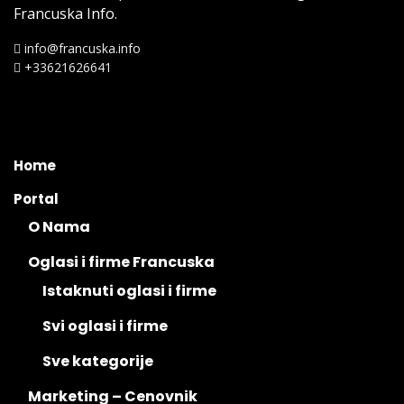
Francuska Info.
info@francuska.info
+33621626641
Home
Portal
O Nama
Oglasi i firme Francuska
Istaknuti oglasi i firme
Svi oglasi i firme
Sve kategorije
Marketing – Cenovnik