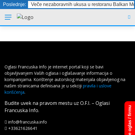
Poslednje:
Veče nezaboravnih ukusa u restoranu Balkan Mo
Oglasi Francuska Info je internet portal koji se bavi
objavljivanjem Vaših oglasa i oglašavanje informacija o
kompanijama. Korištenje autorskog materijala objavljenog na
našim stranicama definisana je u sekciji
pravila i uslove
korišćenja
.
Budite uvek na pravom mestu uz O.F.I. – Oglasi
Dodajte oglas / firmu
Francuska Info.
info@francuska.info
+33621626641