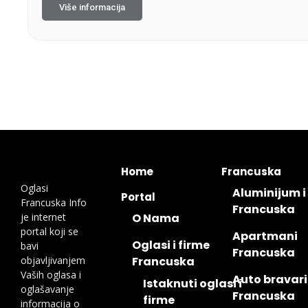
Više informacija
Home
Francuska
Oglasi
Aluminijum i
Portal
Francuska Info
Francuska
je internet
O Nama
portal koji se
Apartmani
Oglasi i firme
bavi
Francuska
objavljivanjem
Francuska
Vaših oglasa i
Auto bravari
Istaknuti oglasi i
oglašavanje
Francuska
firme
informacija o