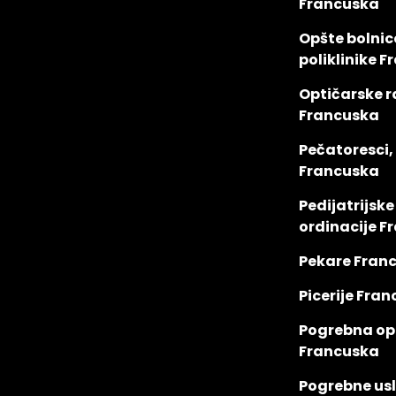
Francuska
Opšte bolnic
poliklinike 
Optičarske r
Francuska
Pečatoresci,
Francuska
Pedijatrijske
ordinacije F
Pekare Fran
Picerije Fra
Pogrebna o
Francuska
Pogrebne us