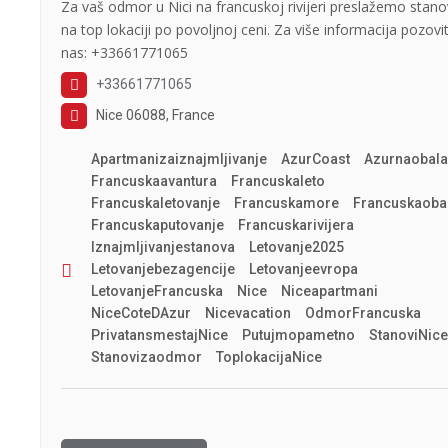
Za vaš odmor u Nici na francuskoj rivijeri preslažemo stan
na top lokaciji po povoljnoj ceni. Za više informacija pozovi
nas: +33661771065
+33661771065
Nice 06088, France
Apartmanizaiznajmljivanje
AzurCoast
Azurnaobala
Francuskaavantura
Francuskaleto
Francuskaletovanje
Francuskamore
Francuskaoba
Francuskaputovanje
Francuskarivijera
Iznajmljivanjestanova
Letovanje2025
Letovanjebezagencije
Letovanjeevropa
LetovanjeFrancuska
Nice
Niceapartmani
NiceCoteDAzur
Nicevacation
OdmorFrancuska
PrivatansmestajNice
Putujmopametno
StanoviNice
Stanovizaodmor
ToplokacijaNice