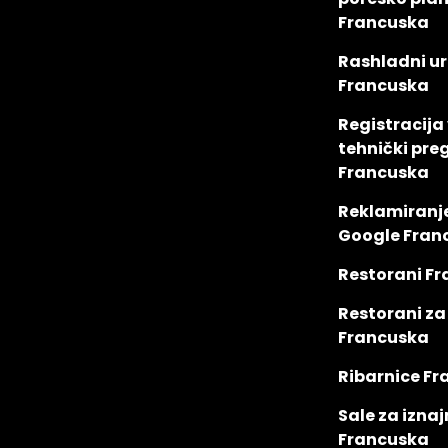
Francuska
Rashladni ur
Francuska
Registracija 
tehnički pre
Francuska
Reklamiranj
Google Fran
Restorani F
Restorani z
Francuska
Ribarnice F
Sale za iznaj
Francuska