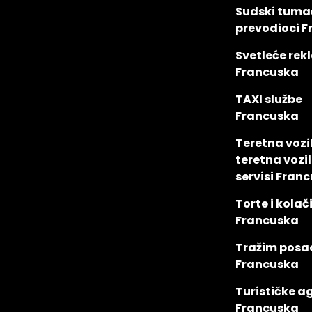
Sudski tumač
prevodioci 
Svetleće re
Francuska
TAXI službe
Francuska
Teretna vozi
teretna vozil
servisi Fran
Torte i kolač
Francuska
Tražim posa
Francuska
Turističke a
Francuska