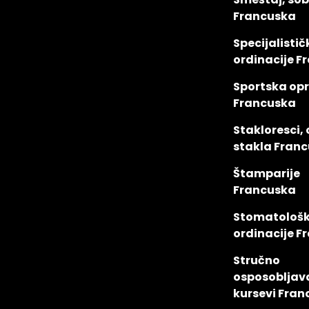
Francuska
Specijalistič
ordinacije F
Sportska op
Francuska
Stakloresci,
stakla Fran
Štamparije
Francuska
Stomatološ
ordinacije F
Stručno
osposobljav
kursevi Fra