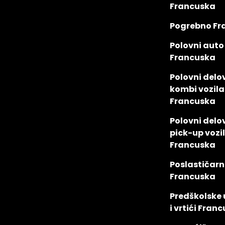
Francuska
Pogrebno Fr
Polovni auto
Francuska
Polovni delov
kombi vozila
Francuska
Polovni delov
pick-up vozi
Francuska
Poslastičarn
Francuska
Predškolske
i vrtići Fran