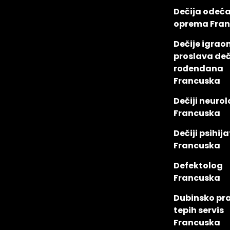
Dečija odeća 
oprema Fra
Dečije igraon
proslava deč
rođendana
Francuska
Dečiji neuro
Francuska
Dečiji psihij
Francuska
Defektolog
Francuska
Dubinsko pra
tepih servis
Francuska