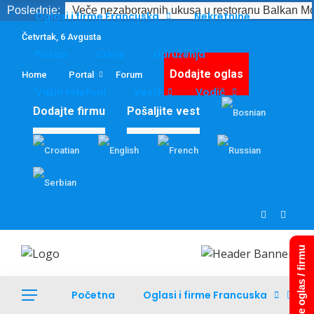
Poslednje:
Veče nezaboravnih ukusa u restoranu Balkan Mo
Oglasi i firme Francuska
Nekretnine
Četvrtak, 6 Avgusta
Posao
Crkve
Udruženja
Dodajte oglas
Home
Portal
Forum
Važni telefoni
Vesti
Vodič
Dodajte firmu
Pošaljite vest
Dodajte oglas / firmu
Početna
Oglasi i firme Francuska