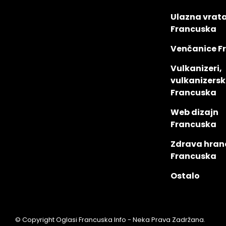
Ulazna vrat
Francuska
Venčanice F
Vulkanizeri,
vulkanizersk
Francuska
Web dizajn
Francuska
Zdrava hran
Francuska
Ostalo
© Copyright Oglasi Francuska Info - Neka Prava Zadržana.