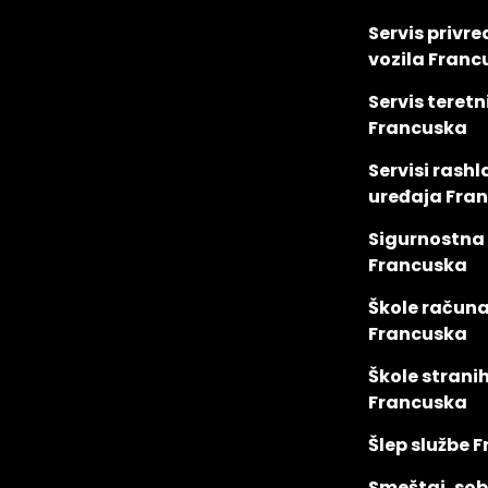
Servis privre
vozila Franc
Servis teretn
Francuska
Servisi rash
uređaja Fra
Sigurnostna
Francuska
Škole račun
Francuska
Škole stranih
Francuska
Šlep službe 
Smeštaj, so