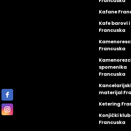
Francuska
Kafane Fran
Kafe barovi i
Francuska
Kamenoresc
Francuska
Kamenorezci
spomenika
Francuska
Kancelarijsk
materijal F
Ketering Fr
Konjički klub
Francuska