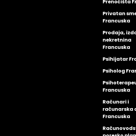
Prenoćišta 
Privatan sm
Francuska
Prodaja, izd
nekretnina
Francuska
Psihijatar F
Psiholog Fr
Psihoterape
Francuska
Računari i
računarska
Francuska
Računovodst
poresko plan