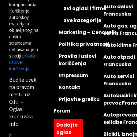
kompanijama.
Auto delovi
Svi oglasi i firme
Korištenje
Francuska
autorskog
Sve kategorije
materijala
Auto gas, ug
objavljenog na
Marketing – Cenovnik
servis Franc
našim
stranicama
Politika privatnosti
Auto klime 
definisana je u
Pravila i uslovi
sekciji
pravila i
Auto otpadi
uslove
korišćenja
Francuska
korišćenja
.
Impressum
Auto servisi
Budite uvek
Francuska
na pravom
Kontakt
mestu uz
Autobuski i 
Prijavite grešku
O.F.I. –
prevoz Fran
Oglasi
Forum
Autoprevozni
Francuska
selidbe Fra
Info.
Dodajte
oglas
Bicikli, iznaj