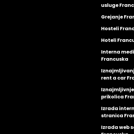
usluge Fran
Grejanje Fr
Hosteli Fran
Hoteli Franc
Interna med
Francuska
Iznajmljivanj
rent a car F
Iznajmljivnje
prikolica Fr
Izrada inter
stranica Fr
Izrada web s