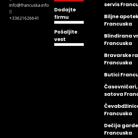
servis Franc
info@francuska.info
Dodajte
Biljne apote
firmu
+33621626641
Francuska
Pošaljite
Blindirana v
vest
Francuska
Bravarske r
Francuska
Butici Franc
Časovničari,
satova Fran
Ćevabdžinic
Francuska
Dečija gard
Francuska