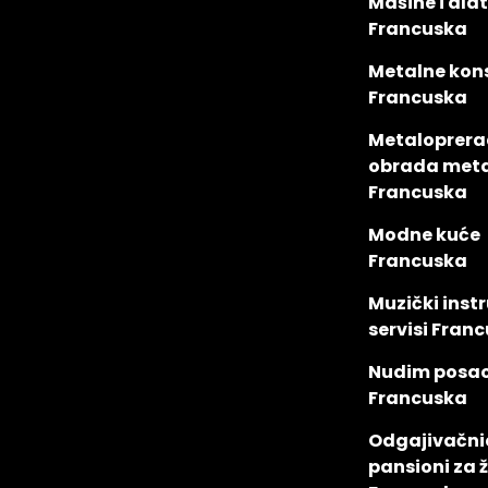
Mašine i alat
Francuska
Metalne kons
Francuska
Metaloprera
obrada met
Francuska
Modne kuće
Francuska
Muzički inst
servisi Fran
Nudim posa
Francuska
Odgajivačni
pansioni za ž