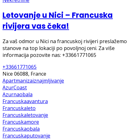
Letovanje u Nici – Francuska
rivijera vas čeka!
Za vaš odmor u Nici na francuskoj rivijeri preslažemo
stanove na top lokaciji po povoljnoj ceni. Za više
informacija pozovite nas: +33661771065
+33661771065
Nice 06088, France
Apartmanizaiznajmljivanje
AzurCoast
Azurnaobala
Francuskaavantura
Francuskaleto
Francuskaletovanje
Francuskamore
Francuskaobala
Francuskaputovanje