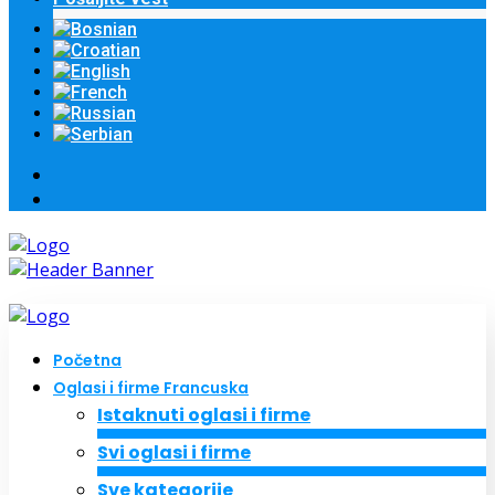
Početna
Oglasi i firme Francuska
Istaknuti oglasi i firme
Svi oglasi i firme
Sve kategorije