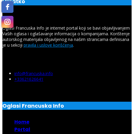
Ukratko
Oglasi Francuska Info je internet portal koji se bavi objavljivanjem
Vaših oglasa i oglašavanje informacija o kompanijama. Korištenje
autorskog materijala objavljenog na našim stranicama definisana
je u sekciji
pravila i uslove korišćenja
.
Budite uvek na pravom mestu uz O.F.I. – Oglasi Francuska
Info.
info@francuska.info
+33621626641
Oglasi Francuska Info
Home
Portal