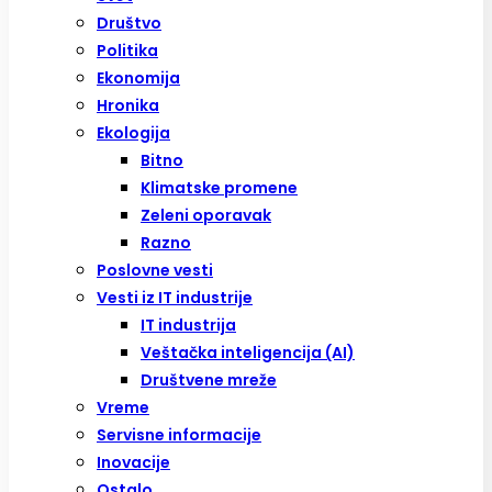
Društvo
Politika
Ekonomija
Hronika
Ekologija
Bitno
Klimatske promene
Zeleni oporavak
Razno
Poslovne vesti
Vesti iz IT industrije
IT industrija
Veštačka inteligencija (AI)
Društvene mreže
Vreme
Servisne informacije
Inovacije
Ostalo