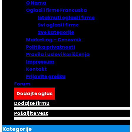
O Nama
Oglasi i firme Francuska
Istaknuti oglasi i firme
Svi oglasi i firme
Sve kategorije
Marketing – Cenovnik
Politika privatnosti
Pravila i uslovi korišćenja
Impressum
Kontakt
Prijavite grešku
Forum
Dodajte oglas
Dodajte firmu
Pošaljite vest
Kategorije