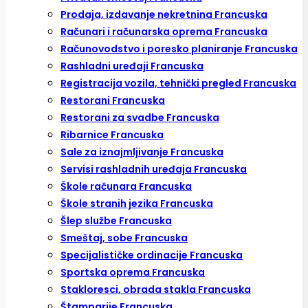
Prodaja, izdavanje nekretnina Francuska
Računari i računarska oprema Francuska
Računovodstvo i poresko planiranje Francuska
Rashladni uređaji Francuska
Registracija vozila, tehnički pregled Francuska
Restorani Francuska
Restorani za svadbe Francuska
Ribarnice Francuska
Sale za iznajmljivanje Francuska
Servisi rashladnih uređaja Francuska
Škole računara Francuska
Škole stranih jezika Francuska
Šlep službe Francuska
Smeštaj, sobe Francuska
Specijalističke ordinacije Francuska
Sportska oprema Francuska
Stakloresci, obrada stakla Francuska
Štamparije Francuska