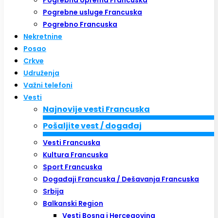
Pogrebna oprema Francuska
Pogrebne usluge Francuska
Pogrebno Francuska
Nekretnine
Posao
Crkve
Udruženja
Važni telefoni
Vesti
Najnovije vesti Francuska
Pošaljite vest / događaj
Vesti Francuska
Kultura Francuska
Sport Francuska
Događaji Francuska / Dešavanja Francuska
Srbija
Balkanski Region
Vesti Bosna i Hercegovina