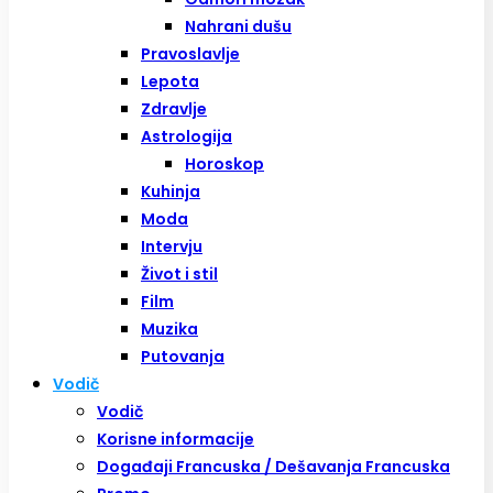
Nahrani dušu
Pravoslavlje
Lepota
Zdravlje
Astrologija
Horoskop
Kuhinja
Moda
Intervju
Život i stil
Film
Muzika
Putovanja
Vodič
Vodič
Korisne informacije
Događaji Francuska / Dešavanja Francuska