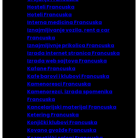
Hosteli Francuska
Hoteli Francuska
Interna medicina Francuska
Iznajmljivanje vozila, rent a car
Francuska
Iznajmljivnje prikolica Francuska
Izrada internet stranica Francuska
Izrada web sajtova Francuska
Kafane Francuska
Kafe barovi i klubovi Francuska
Kamenoresci Francuska
Kamenorezci, izrada spomenika
Francuska
Kancelarijski materijal Francuska
Ketering Francuska
Konjički klubovi Francuska
Kovano gvožđe Francuska
Kozmetički saloni Francuska