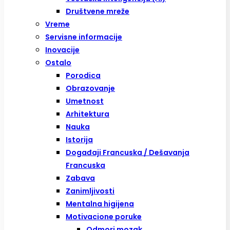
Društvene mreže
Vreme
Servisne informacije
Inovacije
Ostalo
Porodica
Obrazovanje
Umetnost
Arhitektura
Nauka
Istorija
Događaji Francuska / Dešavanja
Francuska
Zabava
Zanimljivosti
Mentalna higijena
Motivacione poruke
Odmori mozak