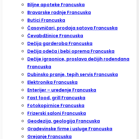
Biljne apoteke Francuska
Bravarske radnje Francuska
Butici Francuska
Časovničari, prodaja satova Francuska
Ćevabdžinice Francuska
Dečija garderoba Francuska
Dečija odeća i bebi oprema Francuska
Dečije igraonice, proslava dečijih rođendana
Francuska
Dubinsko pranje, tepih servis Francuska
Elektronika Francuska
Enterijer – uređenje Francuska
Fast food, grill Francuska
Fotokopirnice Francuska
Frizerski saloni Francuska
Geodezija, geologija Francuska
Građevinske firme i usluge Francuska
Grejanje Francuska