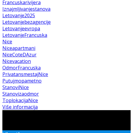
Francuskarivijera
Iznajmljivanjestanova
Letovanje2025
Letovanjebezagencije
Letovanjeevropa
LetovanjeFrancuska
Nice
Niceapartmani
NiceCoteDAzur
Nicevacation
OdmorFrancuska
PrivatansmestajNice
Putujmopametno
StanoviNice
Stanovizaodmor
ToplokacijaNice
Više informacija