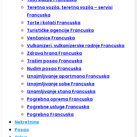
Teretna vozila, teretna vozila – servisi
Francuska
Torte i kolači Francuska
Turističke agencije Francuska
Venčanice Francuska
Vulkanizeri, vulkanizerske radnje Francuska
Zdrava hrana Francuska
Tražim posao Francuska
Nudim posao Francuska
Iznajmljivanje apartmana Francuska
Iznajmljivanje sobe Francuska
Iznamljivanje stana Francuska
Pogrebna oprema Francuska
Pogrebne usluge Francuska
Pogrebno Francuska
Nekretnine
Posao