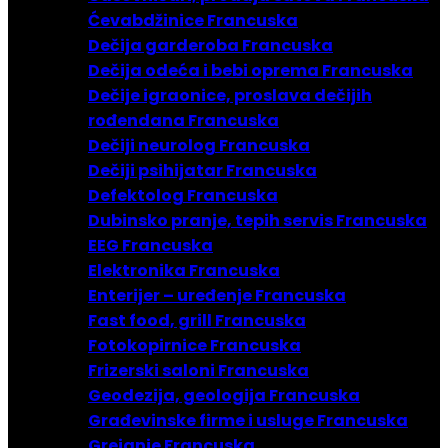
Ćevabdžinice Francuska
Dečija garderoba Francuska
Dečija odeća i bebi oprema Francuska
Dečije igraonice, proslava dečijih
rođendana Francuska
Dečiji neurolog Francuska
Dečiji psihijatar Francuska
Defektolog Francuska
Dubinsko pranje, tepih servis Francuska
EEG Francuska
Elektronika Francuska
Enterijer – uređenje Francuska
Fast food, grill Francuska
Fotokopirnice Francuska
Frizerski saloni Francuska
Geodezija, geologija Francuska
Građevinske firme i usluge Francuska
Grejanje Francuska