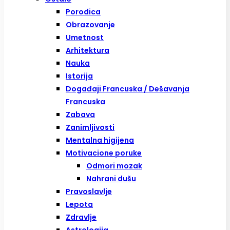
Porodica
Obrazovanje
Umetnost
Arhitektura
Nauka
Istorija
Događaji Francuska / Dešavanja
Francuska
Zabava
Zanimljivosti
Mentalna higijena
Motivacione poruke
Odmori mozak
Nahrani dušu
Pravoslavlje
Lepota
Zdravlje
Astrologija