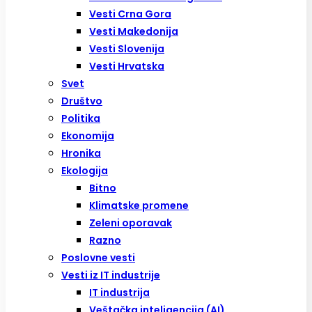
Vesti Crna Gora
Vesti Makedonija
Vesti Slovenija
Vesti Hrvatska
Svet
Društvo
Politika
Ekonomija
Hronika
Ekologija
Bitno
Klimatske promene
Zeleni oporavak
Razno
Poslovne vesti
Vesti iz IT industrije
IT industrija
Veštačka inteligencija (AI)