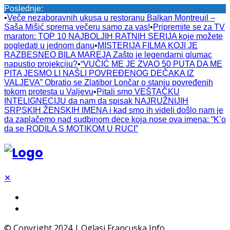
Poslednje:
•
Veče nezaboravnih ukusa u restoranu Balkan Montreuil –
Saša Mišić sprema večeru samo za vas!
•
Pripremite se za TV
maraton: TOP 10 NAJBOLJIH RATNIH SERIJA koje možete
pogledati u jednom danu
•
MISTERIJA FILMA KOJI JE
RAZBESNEO BILA MAREJA Zašto je legendarni glumac
napustio projekciju?
•
“VUČIĆ ME JE ZVAO 50 PUTA DA ME
PITA JESMO LI NAŠLI POVREĐENOG DEČAKA IZ
VALJEVA” Obratio se Zlatibor Lončar o stanju povređenih
tokom protesta u Valjevu
•
Pitali smo VEŠTAČKU
INTELIGNECIJU da nam da spisak NAJRUŽNIJIH
SRPSKIH ŽENSKIH IMENA i kad smo ih videli došlo nam je
da zaplačemo nad sudbinom dece koja nose ova imena: “K’o
da se RODILA S MOTIKOM U RUCI”
✕
© Copyright 2024 | Oglasi Francuska Info