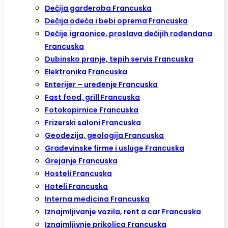
Dečija garderoba Francuska
Dečija odeća i bebi oprema Francuska
Dečije igraonice, proslava dečijih rođendana
Francuska
Dubinsko pranje, tepih servis Francuska
Elektronika Francuska
Enterijer – uređenje Francuska
Fast food, grill Francuska
Fotokopirnice Francuska
Frizerski saloni Francuska
Geodezija, geologija Francuska
Građevinske firme i usluge Francuska
Grejanje Francuska
Hosteli Francuska
Hoteli Francuska
Interna medicina Francuska
Iznajmljivanje vozila, rent a car Francuska
Iznajmljivnje prikolica Francuska