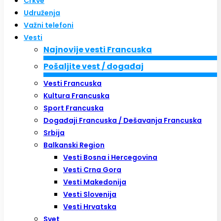
Crkve
Udruženja
Važni telefoni
Vesti
Najnovije vesti Francuska
Pošaljite vest / događaj
Vesti Francuska
Kultura Francuska
Sport Francuska
Događaji Francuska / Dešavanja Francuska
Srbija
Balkanski Region
Vesti Bosna i Hercegovina
Vesti Crna Gora
Vesti Makedonija
Vesti Slovenija
Vesti Hrvatska
Svet