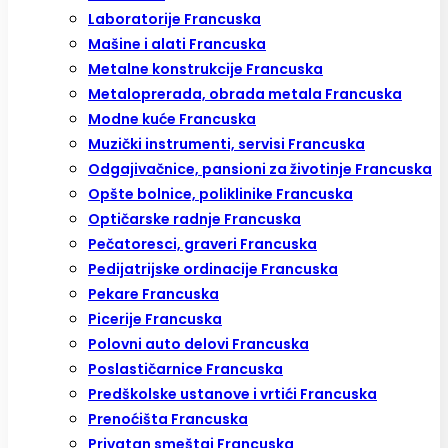
Laboratorije Francuska
Mašine i alati Francuska
Metalne konstrukcije Francuska
Metaloprerada, obrada metala Francuska
Modne kuće Francuska
Muzički instrumenti, servisi Francuska
Odgajivačnice, pansioni za životinje Francuska
Opšte bolnice, poliklinike Francuska
Optičarske radnje Francuska
Pečatoresci, graveri Francuska
Pedijatrijske ordinacije Francuska
Pekare Francuska
Picerije Francuska
Polovni auto delovi Francuska
Poslastičarnice Francuska
Predškolske ustanove i vrtići Francuska
Prenoćišta Francuska
Privatan smeštaj Francuska