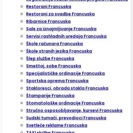
Restorani Francuska
Restorani za svadbe Francuska
Ribarnice Francuska
Sale za iznajmljivanje Francuska
Servisi rashladnih uređaja Francuska
Škole računara Francuska
Škole stranih jezika Francuska
Šlep službe Francuska
Smeštaj, sobe Francuska
Specijalističke ordinacije Francuska
Sportska oprema Francuska
Stakloresci, obrada stakla Francuska
Štamparije Francuska
Stomatološke ordinacije Francuska
Stručno osposobljavanje, kursevi Francuska
Sudski tumači, prevodioci Francuska
Svetleće reklame Francuska
TAXI službe Francuska