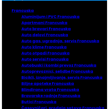
Francuska
Aluminijum i PVC Francuska
Apartmani Francuska
Auto bravari Francuska
Auto delovi Francuska
Auto gas, ugradnja, servis Francuska
Auto klime Francuska
Auto otpadi Francuska
Auto servisi Francuska
Autobuski i kombi prevoz Francuska
Autoprevoznici, selidbe Francuska
Bicikli, iznajmljivanje, servis Francuska
Biljne apoteke Francuska
Blindirana vrata Francuska
Bravarske radnje Francuska
Butici Francuska
Časovničari, prodaja satova Francuska