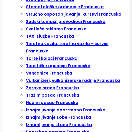
Stomatološke ordinacije Francuska
Stručno osposobljavanje, kursevi Francuska
Sudski tumači, prevodioci Francuska
Svetleće reklame Francuska
TAXI službe Francuska
Teretna vozila, teretna vozila – servisi
Francuska
Torte i kolači Francuska
Turističke agencije Francuska
Venčanice Francuska
Vulkanizeri, vulkanizerske radnje Francuska
Zdrava hrana Francuska
Tražim posao Francuska
Nudim posao Francuska
Iznajmljivanje apartmana Francuska
Iznajmljivanje sobe Francuska
Iznamljivanje stana Francuska