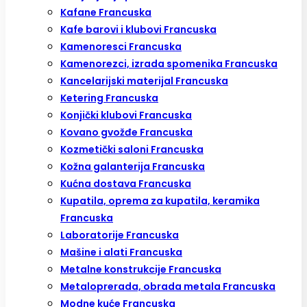
Kafane Francuska
Kafe barovi i klubovi Francuska
Kamenoresci Francuska
Kamenorezci, izrada spomenika Francuska
Kancelarijski materijal Francuska
Ketering Francuska
Konjički klubovi Francuska
Kovano gvožđe Francuska
Kozmetički saloni Francuska
Kožna galanterija Francuska
Kućna dostava Francuska
Kupatila, oprema za kupatila, keramika
Francuska
Laboratorije Francuska
Mašine i alati Francuska
Metalne konstrukcije Francuska
Metaloprerada, obrada metala Francuska
Modne kuće Francuska