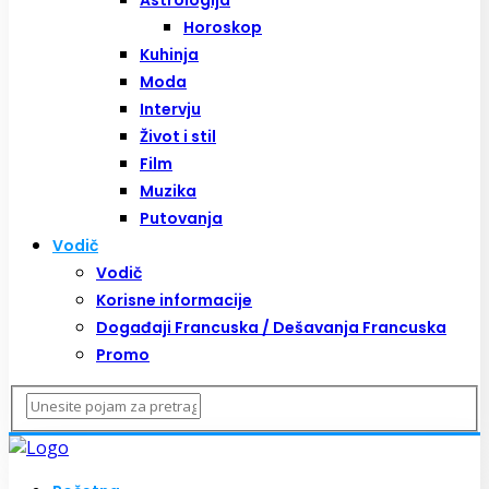
Horoskop
Kuhinja
Moda
Intervju
Život i stil
Film
Muzika
Putovanja
Vodič
Vodič
Korisne informacije
Događaji Francuska / Dešavanja Francuska
Promo