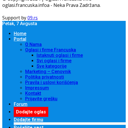
oglasi.francuska.infoa - Neka Prava Zadržana.
Support by
09.rs
Petak, 7 Avgusta
Home
Portal
O Nama
Oglasi i firme Francuska
Istaknuti oglasi i firme
Svi oglasi i firme
Sve kategorije
Marketing – Cenovnik
Politika privatnosti
Pravila i uslovi korišćenja
Impressum
Kontakt
Prijavite grešku
Forum
Dodajte oglas
Dodajte firmu
Pošaljite vest