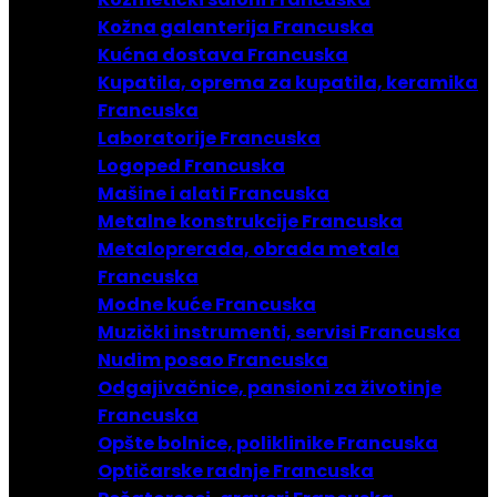
Kožna galanterija Francuska
Kućna dostava Francuska
Kupatila, oprema za kupatila, keramika
Francuska
Laboratorije Francuska
Logoped Francuska
Mašine i alati Francuska
Metalne konstrukcije Francuska
Metaloprerada, obrada metala
Francuska
Modne kuće Francuska
Muzički instrumenti, servisi Francuska
Nudim posao Francuska
Odgajivačnice, pansioni za životinje
Francuska
Opšte bolnice, poliklinike Francuska
Optičarske radnje Francuska