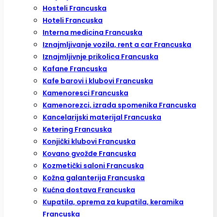
Hosteli Francuska
Hoteli Francuska
Interna medicina Francuska
Iznajmljivanje vozila, rent a car Francuska
Iznajmljivnje prikolica Francuska
Kafane Francuska
Kafe barovi i klubovi Francuska
Kamenoresci Francuska
Kamenorezci, izrada spomenika Francuska
Kancelarijski materijal Francuska
Ketering Francuska
Konjički klubovi Francuska
Kovano gvožđe Francuska
Kozmetički saloni Francuska
Kožna galanterija Francuska
Kućna dostava Francuska
Kupatila, oprema za kupatila, keramika
Francuska