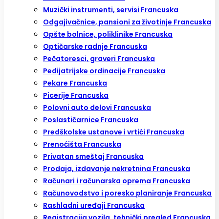
Muzički instrumenti, servisi Francuska
Odgajivačnice, pansioni za životinje Francuska
Opšte bolnice, poliklinike Francuska
Optičarske radnje Francuska
Pečatoresci, graveri Francuska
Pedijatrijske ordinacije Francuska
Pekare Francuska
Picerije Francuska
Polovni auto delovi Francuska
Poslastičarnice Francuska
Predškolske ustanove i vrtići Francuska
Prenoćišta Francuska
Privatan smeštaj Francuska
Prodaja, izdavanje nekretnina Francuska
Računari i računarska oprema Francuska
Računovodstvo i poresko planiranje Francuska
Rashladni uređaji Francuska
Registracija vozila, tehnički pregled Francuska