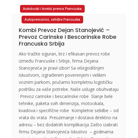
Autobuski i kombi prevoz Francuska
Autoprevoznici, selidbe Francuska
Kombi Prevoz Dejan Stanojević –
Prevoz Carinske I Bescarinske Robe
Francuska Srbija
Ako tražite siguran, brz i efikasan prevoz robe
između Francuske i Srbije, firma Dejana
Stanojevića je pravi izbor! Sa višegodišnjim
iskustvom, izgrađenim poverenjem i velikim
voznim parkom, pružamo kompletnu logističku
podršku za vaše potrebe. Naše usluge obuhvataju
Prevoz carinske i bescarinske robe Slanje bele
tehnike, paketa svih dimenzija, motocikala,
kvadova i specifične robe Kompletne selidbe – od
vrata do vrata Preuzimanje i dostava direktno na
adresu – bez dodatnih komplikacija Zašto izabrati
firmu Dejana Stanojevića Iskustvo – godinama