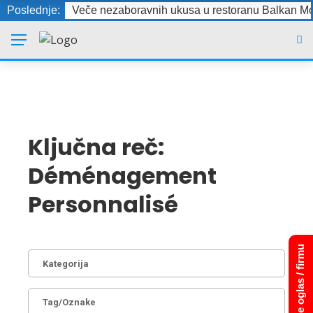
Poslednje:
Veče nezaboravnih ukusa u restoranu Balkan Mo
Ključna reč:
Déménagement
Personnalisé
Dodajte oglas / firmu