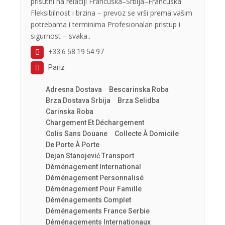
prisutni na relaciji Francuska–Srbija–Francuska
Fleksibilnost i brzina – prevoz se vrši prema vašim
potrebama i terminima Profesionalan pristup i
sigurnost – svaka..
+33 6 58 19 54 97
Pariz
Adresna Dostava
Bescarinska Roba
Brza Dostava Srbija
Brza Selidba
Carinska Roba
Chargement Et Déchargement
Colis Sans Douane
Collecte À Domicile
De Porte À Porte
Dejan Stanojević Transport
Déménagement International
Déménagement Personnalisé
Déménagement Pour Famille
Déménagements Complet
Déménagements France Serbie
Déménagements Internationaux