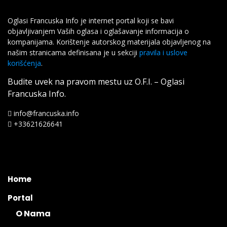
Oglasi Francuska Info je internet portal koji se bavi
objavljivanjem Vaših oglasa i oglašavanje informacija o
kompanijama. Korištenje autorskog materijala objavljenog na
našim stranicama definisana je u sekciji
pravila i uslove
korišćenja
.
Budite uvek na pravom mestu uz O.F.I. – Oglasi
Francuska Info.
info@francuska.info
+33621626641
Home
Portal
O Nama