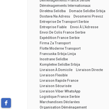
Déménagements France Serbie
Déménagements Internationaux
Direktna Selidba
Domaće Selidbe Srbija
Dostava Na Adresu
Dvosmerni Prevoz
Entreprise De Transport Serbie
Entreprise Fiable
Envoi À L’Adresse
Envoi De Colis France Serbie
Expédition France Serbie
Firma Za Transport
Flotte Moderne Transport
Francuska Srbija Linija
Inostrane Selidbe
Kompletne Selidbe Srbija
Livraison À Domicile
Livraison Directe
Livraison Flexible
Livraison Rapide France
Livraison Sécurisée
Livraison Viber WhatsApp
Logistique France Serbie
Marchandises Déclarées
Organisation Déménagement