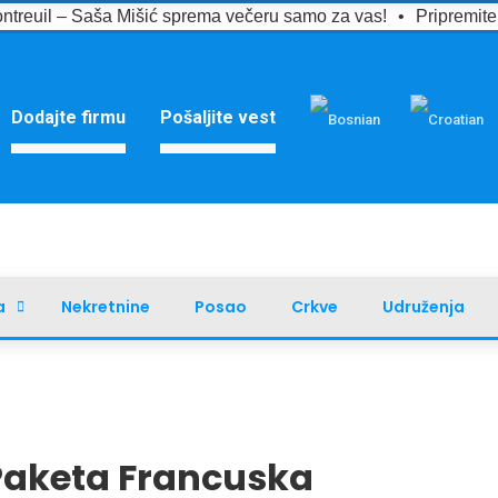
ntreuil – Saša Mišić sprema večeru samo za vas!
•
Pripremit
Dodajte firmu
Pošaljite vest
a
Nekretnine
Posao
Crkve
Udruženja
Paketa Francuska