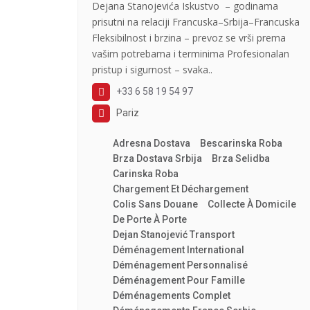
Dejana Stanojevića Iskustvo – godinama
prisutni na relaciji Francuska–Srbija–Francuska
Fleksibilnost i brzina – prevoz se vrši prema
vašim potrebama i terminima Profesionalan
pristup i sigurnost – svaka..
+33 6 58 19 54 97
Pariz
Adresna Dostava
Bescarinska Roba
Brza Dostava Srbija
Brza Selidba
Carinska Roba
Chargement Et Déchargement
Colis Sans Douane
Collecte À Domicile
De Porte À Porte
Dejan Stanojević Transport
Déménagement International
Déménagement Personnalisé
Déménagement Pour Famille
Déménagements Complet