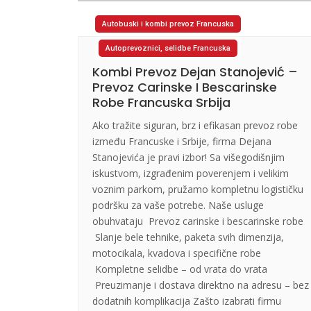
Autobuski i kombi prevoz Francuska
Autoprevoznici, selidbe Francuska
Kombi Prevoz Dejan Stanojević –
Prevoz Carinske I Bescarinske
Robe Francuska Srbija
Ako tražite siguran, brz i efikasan prevoz robe
između Francuske i Srbije, firma Dejana
Stanojevića je pravi izbor! Sa višegodišnjim
iskustvom, izgrađenim poverenjem i velikim
voznim parkom, pružamo kompletnu logističku
podršku za vaše potrebe. Naše usluge
obuhvataju Prevoz carinske i bescarinske robe
Slanje bele tehnike, paketa svih dimenzija,
motocikala, kvadova i specifične robe
Kompletne selidbe – od vrata do vrata
Preuzimanje i dostava direktno na adresu – bez
dodatnih komplikacija Zašto izabrati firmu