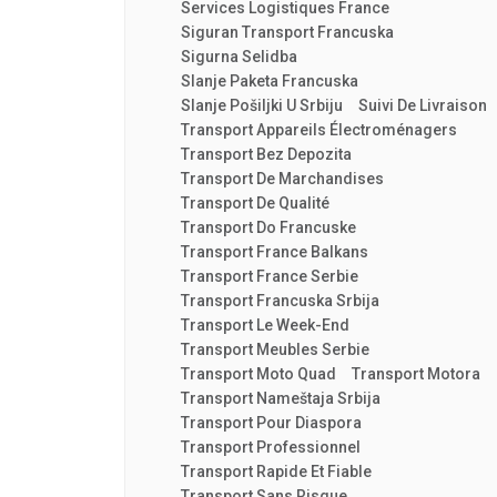
Services Logistiques France
Siguran Transport Francuska
Sigurna Selidba
Slanje Paketa Francuska
Slanje Pošiljki U Srbiju
Suivi De Livraison
Transport Appareils Électroménagers
Transport Bez Depozita
Transport De Marchandises
Transport De Qualité
Transport Do Francuske
Transport France Balkans
Transport France Serbie
Transport Francuska Srbija
Transport Le Week-End
Transport Meubles Serbie
Transport Moto Quad
Transport Motora
Transport Nameštaja Srbija
Transport Pour Diaspora
Transport Professionnel
Transport Rapide Et Fiable
Transport Sans Risque