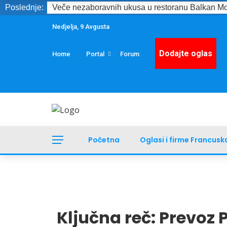
Poslednje:
Veče nezaboravnih ukusa u restoranu Balkan Mo
Nedjelja, 9 Avgusta
Dodajte oglas
Home
Portal
Forum
Početna
Oglasi i firme Francusk
Ključna reč:
Prevoz 