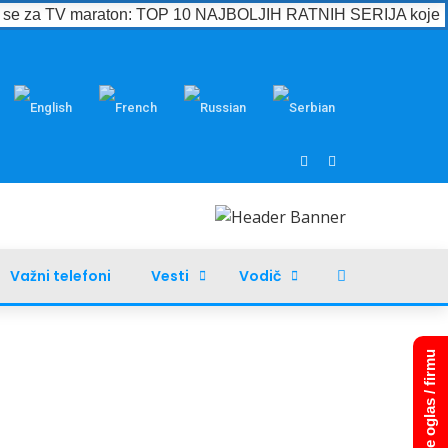
e se za TV maraton: TOP 10 NAJBOLJIH RATNIH SERIJA koje m
Važni telefoni
Vesti
Vodič
Dodajte oglas / firmu