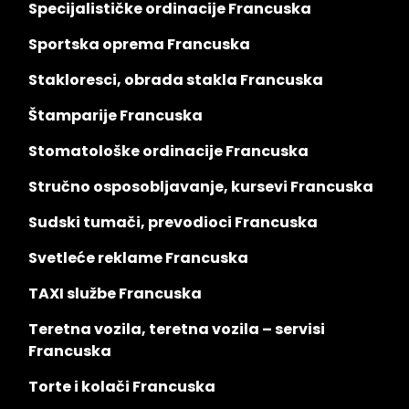
Specijalističke ordinacije Francuska
Sportska oprema Francuska
Stakloresci, obrada stakla Francuska
Štamparije Francuska
Stomatološke ordinacije Francuska
Stručno osposobljavanje, kursevi Francuska
Sudski tumači, prevodioci Francuska
Svetleće reklame Francuska
TAXI službe Francuska
Teretna vozila, teretna vozila – servisi
Francuska
Torte i kolači Francuska