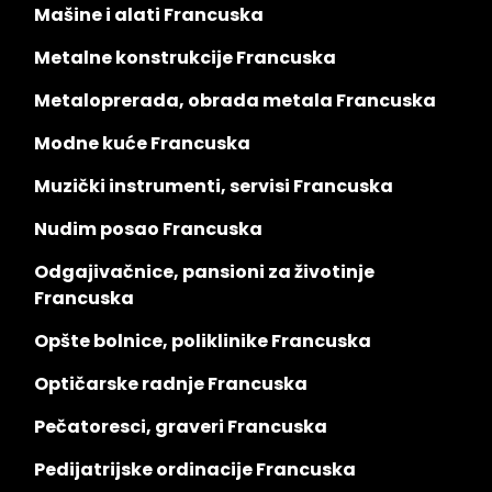
Mašine i alati Francuska
Metalne konstrukcije Francuska
Metaloprerada, obrada metala Francuska
Modne kuće Francuska
Muzički instrumenti, servisi Francuska
Nudim posao Francuska
Odgajivačnice, pansioni za životinje
Francuska
Opšte bolnice, poliklinike Francuska
Optičarske radnje Francuska
Pečatoresci, graveri Francuska
Pedijatrijske ordinacije Francuska