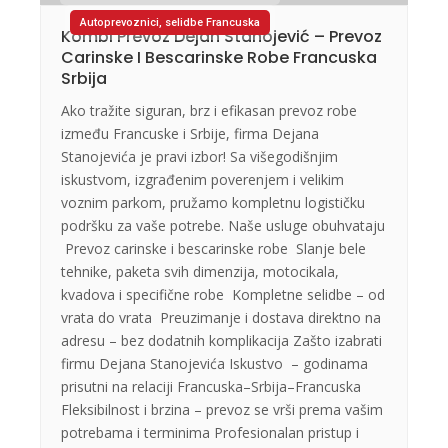
Autoprevoznici, selidbe Francuska
Kombi Prevoz Dejan Stanojević – Prevoz
Carinske I Bescarinske Robe Francuska
Srbija
Ako tražite siguran, brz i efikasan prevoz robe
između Francuske i Srbije, firma Dejana
Stanojevića je pravi izbor! Sa višegodišnjim
iskustvom, izgrađenim poverenjem i velikim
voznim parkom, pružamo kompletnu logističku
podršku za vaše potrebe. Naše usluge obuhvataju
Prevoz carinske i bescarinske robe Slanje bele
tehnike, paketa svih dimenzija, motocikala,
kvadova i specifične robe Kompletne selidbe – od
vrata do vrata Preuzimanje i dostava direktno na
adresu – bez dodatnih komplikacija Zašto izabrati
firmu Dejana Stanojevića Iskustvo – godinama
prisutni na relaciji Francuska–Srbija–Francuska
Fleksibilnost i brzina – prevoz se vrši prema vašim
potrebama i terminima Profesionalan pristup i