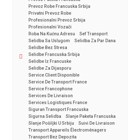
Prevoz Robe Francuska Srbija
Privatni Prevoz Robe
Profesionalni Prevoz Srbija
Profesionalni Vozači
Roba Na Kućnu Adresu
Sef Transport
Selidba Sa Uslugom
Selidba Za Par Dana
Selidbe Bez Stresa
Selidbe Francuska Srbija
Selidbe Iz Francuske
Selidbe Za Dijasporu
Service Client Disponible
Service De Transport France
Service Francophone
Services De Livraison
Services Logistiques France
Siguran Transport Francuska
Sigurna Selidba
Slanje Paketa Francuska
Slanje Pošiljki U Srbiju
Suivi De Livraison
Transport Appareils Électroménagers
Transport Bez Depozita