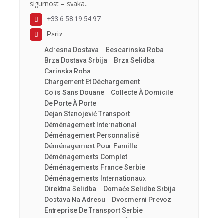
sigurnost – svaka..
+33 6 58 19 54 97
Pariz
Adresna Dostava
Bescarinska Roba
Brza Dostava Srbija
Brza Selidba
Carinska Roba
Chargement Et Déchargement
Colis Sans Douane
Collecte À Domicile
De Porte À Porte
Dejan Stanojević Transport
Déménagement International
Déménagement Personnalisé
Déménagement Pour Famille
Déménagements Complet
Déménagements France Serbie
Déménagements Internationaux
Direktna Selidba
Domaće Selidbe Srbija
Dostava Na Adresu
Dvosmerni Prevoz
Entreprise De Transport Serbie