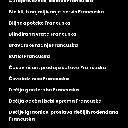
Autoprevoznici, selidbe Francuska
Bicikli, iznajmljivanje, servis Francuska
Biljne apoteke Francuska
Blindirana vrata Francuska
Bravarske radnje Francuska
Butici Francuska
Časovničari, prodaja satova Francuska
Ćevabdžinice Francuska
Dečija garderoba Francuska
Dečija odeća i bebi oprema Francuska
Dečije igraonice, proslava dečijih rođendana
Francuska