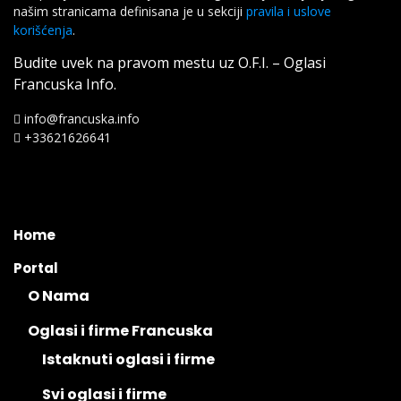
našim stranicama definisana je u sekciji
pravila i uslove
korišćenja
.
Budite uvek na pravom mestu uz O.F.I. – Oglasi
Francuska Info.
info@francuska.info
+33621626641
Home
Portal
O Nama
Oglasi i firme Francuska
Istaknuti oglasi i firme
Svi oglasi i firme