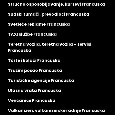
Stručno osposobljavanje, kursevi Francuska
Sudski tumači, prevodioci Francuska
Svetleće reklame Francuska
TAXI službe Francuska
Teretna vozila, teretna vozila – servisi
Francuska
Torte i kolači Francuska
Tražim posao Francuska
Turističke agencije Francuska
Ulazna vrata Francuska
Venčanice Francuska
Vulkanizeri, vulkanizerske radnje Francuska