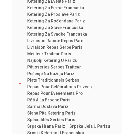
Ketering Za Evente Pariz
Ketering Za Firme Francuska
Ketering Za Proslave Pariz
Ketering Za Rođendane Pariz
Ketering Za Slave Francuska
Ketering Za Svadbe Francuska
Livraison Rapide Repas Paris
Livraison Repas Serbe Paris
Meilleur Traiteur Paris
Najbolji Ketering U Parizu
Pâtisseries Serbes Traiteur
Pečenje Na Ražnju Pariz
Plats Traditionnels Serbes
Repas Pour Célébrations Privées
Repas Pour Événements Pro
Rôti À La Broche Paris
Sarma Dostava Pariz
Slana Pita Ketering Pariz
Spécialités Serbes Paris
Srpska Hrana Pariz
Srpska Jela U Parizu
Srpski Ketering U Francuskoj