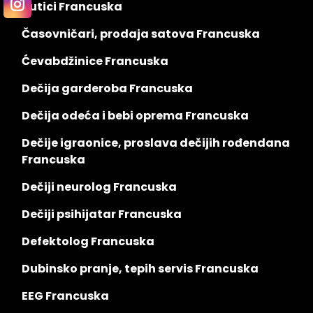
Butici Francuska
Časovničari, prodaja satova Francuska
Ćevabdžinice Francuska
Dečija garderoba Francuska
Dečija odeća i bebi oprema Francuska
Dečije igraonice, proslava dečijih rođendana
Francuska
Dečiji neurolog Francuska
Dečiji psihijatar Francuska
Defektolog Francuska
Dubinsko pranje, tepih servis Francuska
EEG Francuska