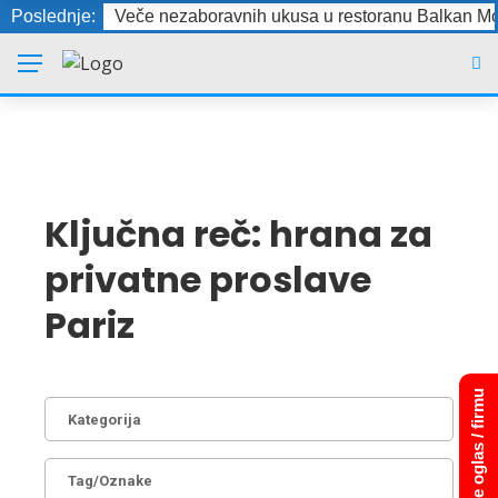
Poslednje:
Veče nezaboravnih ukusa u restoranu Balkan Mo
Ključna reč:
hrana za
privatne proslave
Pariz
Dodajte oglas / firmu