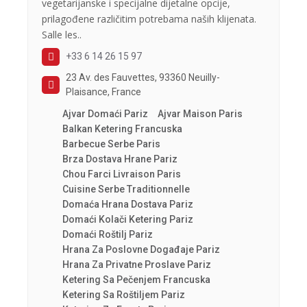
vegetarijanske i specijalne dijetalne opcije,
prilagođene različitim potrebama naših klijenata.
Salle les..
+33 6 14 26 15 97
23 Av. des Fauvettes, 93360 Neuilly-
Plaisance, France
Ajvar Domaći Pariz
Ajvar Maison Paris
Balkan Ketering Francuska
Barbecue Serbe Paris
Brza Dostava Hrane Pariz
Chou Farci Livraison Paris
Cuisine Serbe Traditionnelle
Domaća Hrana Dostava Pariz
Domaći Kolači Ketering Pariz
Domaći Roštilj Pariz
Hrana Za Poslovne Događaje Pariz
Hrana Za Privatne Proslave Pariz
Ketering Sa Pečenjem Francuska
Ketering Sa Roštiljem Pariz