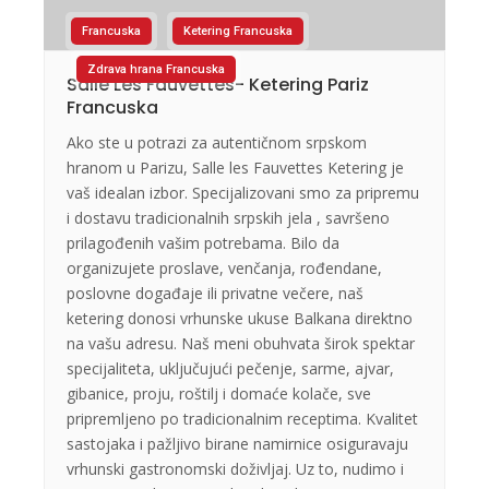
Francuska
Ketering Francuska
Zdrava hrana Francuska
Salle Les Fauvettes- Ketering Pariz
Francuska
Ako ste u potrazi za autentičnom srpskom
hranom u Parizu, Salle les Fauvettes Ketering je
vaš idealan izbor. Specijalizovani smo za pripremu
i dostavu tradicionalnih srpskih jela , savršeno
prilagođenih vašim potrebama. Bilo da
organizujete proslave, venčanja, rođendane,
poslovne događaje ili privatne večere, naš
ketering donosi vrhunske ukuse Balkana direktno
na vašu adresu. Naš meni obuhvata širok spektar
specijaliteta, uključujući pečenje, sarme, ajvar,
gibanice, proju, roštilj i domaće kolače, sve
pripremljeno po tradicionalnim receptima. Kvalitet
sastojaka i pažljivo birane namirnice osiguravaju
vrhunski gastronomski doživljaj. Uz to, nudimo i