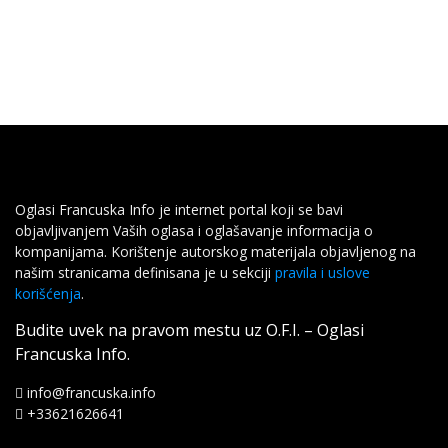
Oglasi Francuska Info je internet portal koji se bavi
objavljivanjem Vaših oglasa i oglašavanje informacija o
kompanijama. Korištenje autorskog materijala objavljenog na
našim stranicama definisana je u sekciji
pravila i uslove
korišćenja
.
Budite uvek na pravom mestu uz O.F.I. – Oglasi
Francuska Info.
info@francuska.info
+33621626641