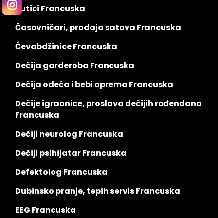
Butici Francuska
Časovničari, prodaja satova Francuska
Ćevabdžinice Francuska
Dečija garderoba Francuska
Dečija odeća i bebi oprema Francuska
Dečije igraonice, proslava dečijih rođendana
Francuska
Dečiji neurolog Francuska
Dečiji psihijatar Francuska
Defektolog Francuska
Dubinsko pranje, tepih servis Francuska
EEG Francuska