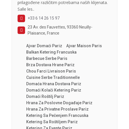
prilagođene različitim potrebama naših klijenata.
Salle les..
+33 6 14 26 15 97
23 Av. des Fauvettes, 93360 Neuilly-
Plaisance, France
Ajvar Domaći Pariz
Ajvar Maison Paris
Balkan Ketering Francuska
Barbecue Serbe Paris
Brza Dostava Hrane Pariz
Chou Farci Livraison Paris
Cuisine Serbe Traditionnelle
Domaća Hrana Dostava Pariz
Domaći Kolači Ketering Pariz
Domaći Roštilj Pariz
Hrana Za Poslovne Događaje Pariz
Hrana Za Privatne Proslave Pariz
Ketering Sa Pečenjem Francuska
Ketering Sa Roštiljem Pariz
Ketering Za Evente Pariz