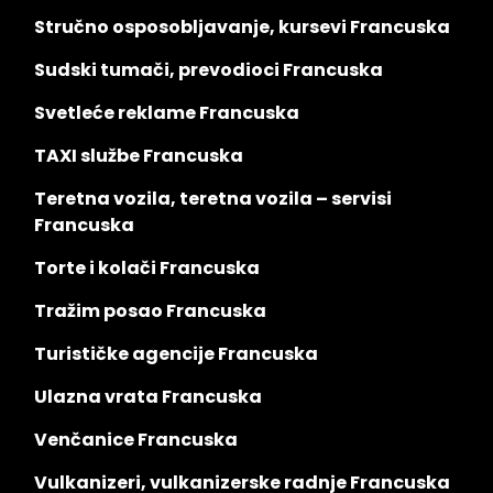
Stručno osposobljavanje, kursevi Francuska
Sudski tumači, prevodioci Francuska
Svetleće reklame Francuska
TAXI službe Francuska
Teretna vozila, teretna vozila – servisi
Francuska
Torte i kolači Francuska
Tražim posao Francuska
Turističke agencije Francuska
Ulazna vrata Francuska
Venčanice Francuska
Vulkanizeri, vulkanizerske radnje Francuska