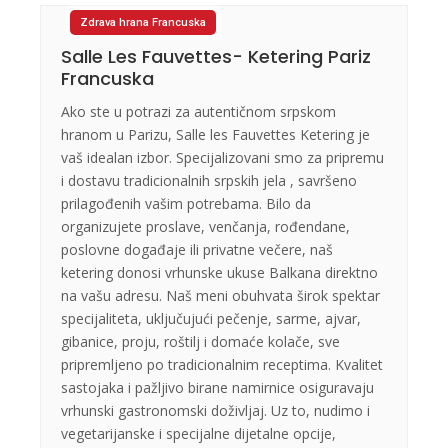
Zdrava hrana Francuska
Salle Les Fauvettes- Ketering Pariz
Francuska
Ako ste u potrazi za autentičnom srpskom
hranom u Parizu, Salle les Fauvettes Ketering je
vaš idealan izbor. Specijalizovani smo za pripremu
i dostavu tradicionalnih srpskih jela , savršeno
prilagođenih vašim potrebama. Bilo da
organizujete proslave, venčanja, rođendane,
poslovne događaje ili privatne večere, naš
ketering donosi vrhunske ukuse Balkana direktno
na vašu adresu. Naš meni obuhvata širok spektar
specijaliteta, uključujući pečenje, sarme, ajvar,
gibanice, proju, roštilj i domaće kolače, sve
pripremljeno po tradicionalnim receptima. Kvalitet
sastojaka i pažljivo birane namirnice osiguravaju
vrhunski gastronomski doživljaj. Uz to, nudimo i
vegetarijanske i specijalne dijetalne opcije,