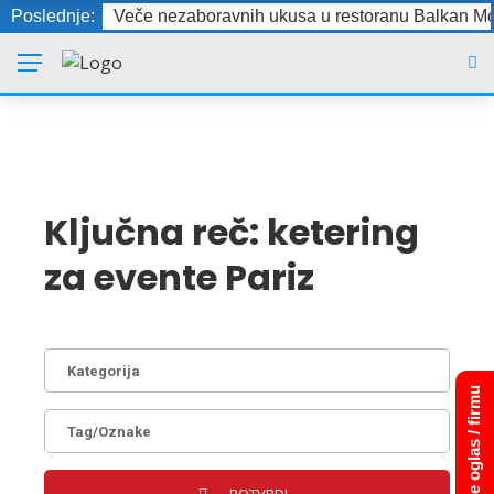
Poslednje:
Veče nezaboravnih ukusa u restoranu Balkan Mo
Ključna reč:
ketering
za evente Pariz
Dodajte oglas / firmu