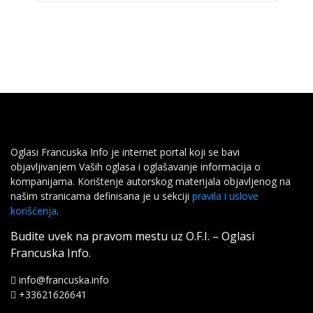
Oglasi Francuska Info je internet portal koji se bavi
objavljivanjem Vaših oglasa i oglašavanje informacija o
kompanijama. Korištenje autorskog materijala objavljenog na
našim stranicama definisana je u sekciji
pravila i uslove
korišćenja
.
Budite uvek na pravom mestu uz O.F.I. – Oglasi
Francuska Info.
info@francuska.info
+33621626641