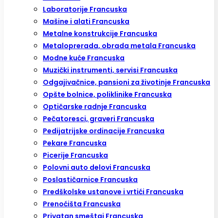
Laboratorije Francuska
Mašine i alati Francuska
Metalne konstrukcije Francuska
Metaloprerada, obrada metala Francuska
Modne kuće Francuska
Muzički instrumenti, servisi Francuska
Odgajivačnice, pansioni za životinje Francuska
Opšte bolnice, poliklinike Francuska
Optičarske radnje Francuska
Pečatoresci, graveri Francuska
Pedijatrijske ordinacije Francuska
Pekare Francuska
Picerije Francuska
Polovni auto delovi Francuska
Poslastičarnice Francuska
Predškolske ustanove i vrtići Francuska
Prenoćišta Francuska
Privatan smeštaj Francuska