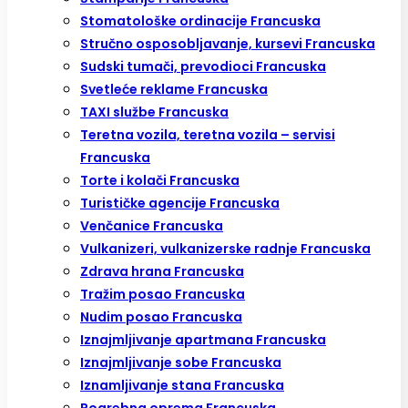
Stomatološke ordinacije Francuska
Stručno osposobljavanje, kursevi Francuska
Sudski tumači, prevodioci Francuska
Svetleće reklame Francuska
TAXI službe Francuska
Teretna vozila, teretna vozila – servisi
Francuska
Torte i kolači Francuska
Turističke agencije Francuska
Venčanice Francuska
Vulkanizeri, vulkanizerske radnje Francuska
Zdrava hrana Francuska
Tražim posao Francuska
Nudim posao Francuska
Iznajmljivanje apartmana Francuska
Iznajmljivanje sobe Francuska
Iznamljivanje stana Francuska