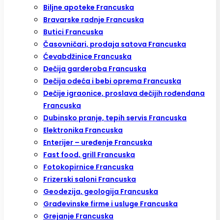
Biljne apoteke Francuska
Bravarske radnje Francuska
Butici Francuska
Časovničari, prodaja satova Francuska
Ćevabdžinice Francuska
Dečija garderoba Francuska
Dečija odeća i bebi oprema Francuska
Dečije igraonice, proslava dečijih rođendana
Francuska
Dubinsko pranje, tepih servis Francuska
Elektronika Francuska
Enterijer – uređenje Francuska
Fast food, grill Francuska
Fotokopirnice Francuska
Frizerski saloni Francuska
Geodezija, geologija Francuska
Građevinske firme i usluge Francuska
Grejanje Francuska