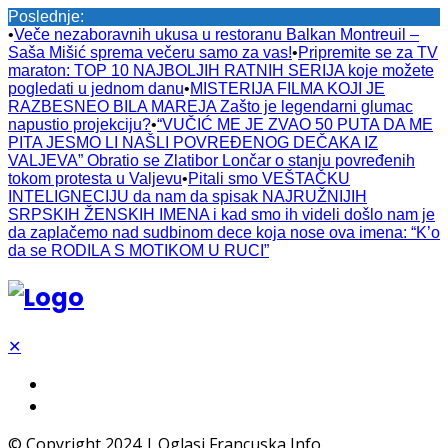
Poslednje:
•
Veče nezaboravnih ukusa u restoranu Balkan Montreuil –
Saša Mišić sprema večeru samo za vas!
•
Pripremite se za TV
maraton: TOP 10 NAJBOLJIH RATNIH SERIJA koje možete
pogledati u jednom danu
•
MISTERIJA FILMA KOJI JE
RAZBESNEO BILA MAREJA Zašto je legendarni glumac
napustio projekciju?
•
“VUČIĆ ME JE ZVAO 50 PUTA DA ME
PITA JESMO LI NAŠLI POVREĐENOG DEČAKA IZ
VALJEVA” Obratio se Zlatibor Lončar o stanju povređenih
tokom protesta u Valjevu
•
Pitali smo VEŠTAČKU
INTELIGNECIJU da nam da spisak NAJRUŽNIJIH
SRPSKIH ŽENSKIH IMENA i kad smo ih videli došlo nam je
da zaplačemo nad sudbinom dece koja nose ova imena: “K’o
da se RODILA S MOTIKOM U RUCI”
✕
© Copyright 2024 | Oglasi Francuska Info