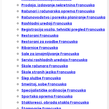
Prodaja, izdavanje nekretnina Francuska
Računari i računarska oprema Francuska
Računovodstvo i poresko planiranje Francuska
Rashladni uređaji Francuska
Registracija vozila, tehnički pregled Francuska
Restorani Francuska
Restorani za svadbe Francuska
Ribarnice Francuska
Sale za iznajmljivanje Francuska
Servisi rashladnih uređaja Francuska
Škole računara Francuska
Škole stranih jezika Francuska
Šlep službe Francuska
Smeštaj, sobe Francuska
Specijalističke ordinacije Francuska
Sportska oprema Francuska
Stakloresci, obrada stakla Francuska
Štamparije Francuska