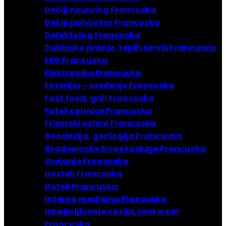
Dečiji neurolog Francuska
Dečiji psihijatar Francuska
Defektolog Francuska
Dubinsko pranje, tepih servis Francuska
EEG Francuska
Elektronika Francuska
Enterijer – uređenje Francuska
Fast food, grill Francuska
Fotokopirnice Francuska
Frizerski saloni Francuska
Geodezija, geologija Francuska
Građevinske firme i usluge Francuska
Grejanje Francuska
Hosteli Francuska
Hoteli Francuska
Interna medicina Francuska
Iznajmljivanje vozila, rent a car
Francuska