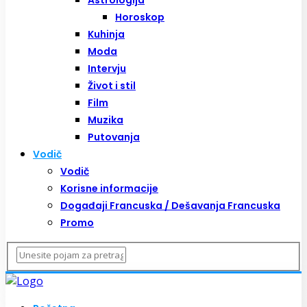
Horoskop
Kuhinja
Moda
Intervju
Život i stil
Film
Muzika
Putovanja
Vodič
Vodič
Korisne informacije
Događaji Francuska / Dešavanja Francuska
Promo