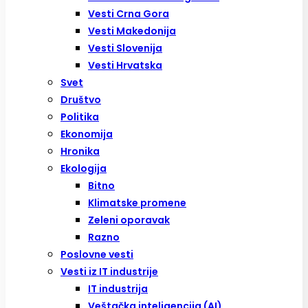
Vesti Crna Gora
Vesti Makedonija
Vesti Slovenija
Vesti Hrvatska
Svet
Društvo
Politika
Ekonomija
Hronika
Ekologija
Bitno
Klimatske promene
Zeleni oporavak
Razno
Poslovne vesti
Vesti iz IT industrije
IT industrija
Veštačka inteligencija (AI)