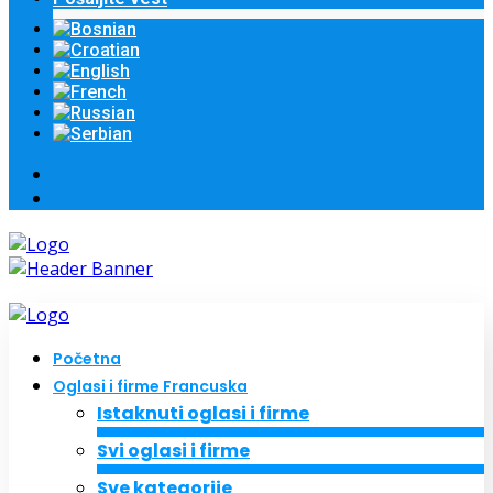
Početna
Oglasi i firme Francuska
Istaknuti oglasi i firme
Svi oglasi i firme
Sve kategorije