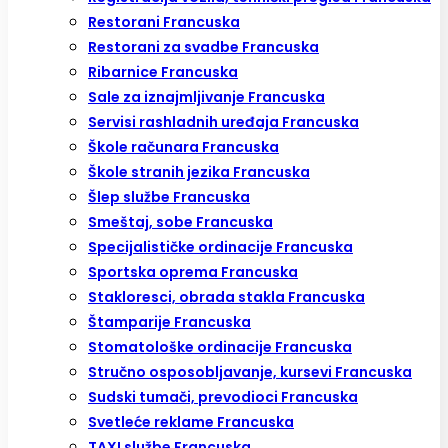
Restorani Francuska
Restorani za svadbe Francuska
Ribarnice Francuska
Sale za iznajmljivanje Francuska
Servisi rashladnih uređaja Francuska
Škole računara Francuska
Škole stranih jezika Francuska
Šlep službe Francuska
Smeštaj, sobe Francuska
Specijalističke ordinacije Francuska
Sportska oprema Francuska
Stakloresci, obrada stakla Francuska
Štamparije Francuska
Stomatološke ordinacije Francuska
Stručno osposobljavanje, kursevi Francuska
Sudski tumači, prevodioci Francuska
Svetleće reklame Francuska
TAXI službe Francuska