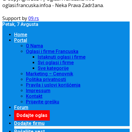
oglasi.francuska.infoa - Neka Prava Zadržana.
Support by
09.rs
Petak, 7 Avgusta
Home
Portal
O Nama
Oglasi i firme Francuska
Istaknuti oglasi i firme
Svi oglasi i firme
Sve kategorije
Marketing – Cenovnik
Politika privatnosti
Pravila i uslovi korišćenja
Impressum
Kontakt
Prijavite grešku
Forum
Dodajte oglas
Dodajte firmu
Pošaljite vest