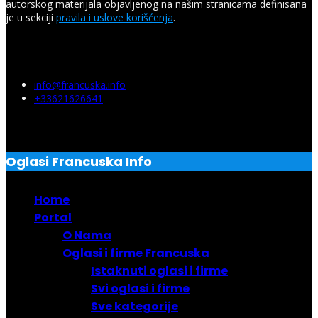
autorskog materijala objavljenog na našim stranicama definisana
je u sekciji
pravila i uslove korišćenja
.
Budite uvek na pravom mestu uz O.F.I. – Oglasi Francuska
Info.
info@francuska.info
+33621626641
Oglasi Francuska Info
Home
Portal
O Nama
Oglasi i firme Francuska
Istaknuti oglasi i firme
Svi oglasi i firme
Sve kategorije