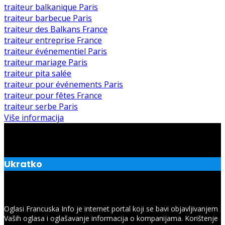
traiteur balkanique Paris
traiteur barbecue Paris
traiteur des Balkans France
traiteur entreprise France
traiteur événementiel Paris
traiteur mariage Paris
traiteur pita salée
traiteur pour événements Paris
traiteur pour fêtes France
traiteur serbe Paris
Više informacija
Ukratko
Oglasi Francuska Info je internet portal koji se bavi objavljivanjem
Vaših oglasa i oglašavanje informacija o kompanijama. Korištenje