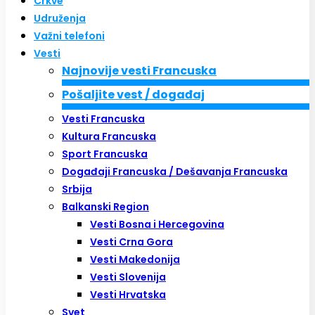
Crkve
Udruženja
Važni telefoni
Vesti
Najnovije vesti Francuska
Pošaljite vest / događaj
Vesti Francuska
Kultura Francuska
Sport Francuska
Događaji Francuska / Dešavanja Francuska
Srbija
Balkanski Region
Vesti Bosna i Hercegovina
Vesti Crna Gora
Vesti Makedonija
Vesti Slovenija
Vesti Hrvatska
Svet