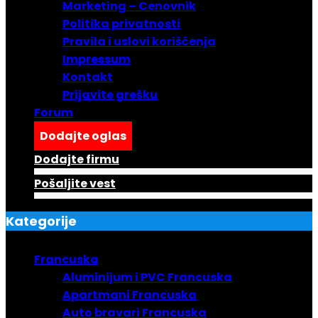
Marketing – Cenovnik
Politika privatnosti
Pravila i uslovi korišćenja
Impressum
Kontakt
Prijavite grešku
Forum
Dodajte oglas
Dodajte firmu
Pošaljite vest
Kategorije
Francuska
Aluminijum i PVC Francuska
Apartmani Francuska
Auto bravari Francuska