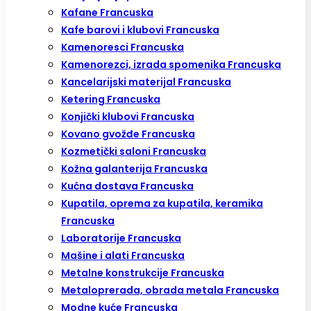
Kafane Francuska
Kafe barovi i klubovi Francuska
Kamenoresci Francuska
Kamenorezci, izrada spomenika Francuska
Kancelarijski materijal Francuska
Ketering Francuska
Konjički klubovi Francuska
Kovano gvožđe Francuska
Kozmetički saloni Francuska
Kožna galanterija Francuska
Kućna dostava Francuska
Kupatila, oprema za kupatila, keramika
Francuska
Laboratorije Francuska
Mašine i alati Francuska
Metalne konstrukcije Francuska
Metaloprerada, obrada metala Francuska
Modne kuće Francuska