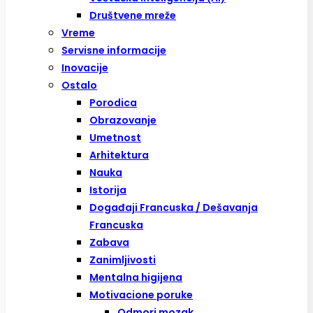
Društvene mreže
Vreme
Servisne informacije
Inovacije
Ostalo
Porodica
Obrazovanje
Umetnost
Arhitektura
Nauka
Istorija
Događaji Francuska / Dešavanja
Francuska
Zabava
Zanimljivosti
Mentalna higijena
Motivacione poruke
Odmori mozak