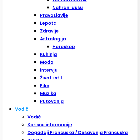
Nahrani dušu
Pravoslavlje
Lepota
Zdravlje
Astrologija
Horoskop
Kuhinja
Moda
Intervju
Život i stil
Film
Muzika
Putovanja
Vodič
Vodič
Korisne informacije
Događaji Francuska / Dešavanja Francuska