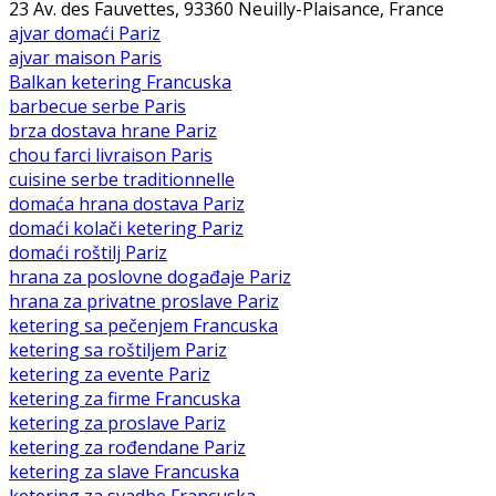
23 Av. des Fauvettes, 93360 Neuilly-Plaisance, France
ajvar domaći Pariz
ajvar maison Paris
Balkan ketering Francuska
barbecue serbe Paris
brza dostava hrane Pariz
chou farci livraison Paris
cuisine serbe traditionnelle
domaća hrana dostava Pariz
domaći kolači ketering Pariz
domaći roštilj Pariz
hrana za poslovne događaje Pariz
hrana za privatne proslave Pariz
ketering sa pečenjem Francuska
ketering sa roštiljem Pariz
ketering za evente Pariz
ketering za firme Francuska
ketering za proslave Pariz
ketering za rođendane Pariz
ketering za slave Francuska
ketering za svadbe Francuska