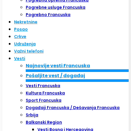
Pogrebna oprema Francuska
Pogrebne usluge Francuska
Pogrebno Francuska
Nekretnine
Posao
Crkve
Udruženja
Važni telefoni
Vesti
Najnovije vesti Francuska
Pošaljite vest / događaj
Vesti Francuska
Kultura Francuska
Sport Francuska
Događaji Francuska / Dešavanja Francuska
Srbija
Balkanski Region
Vesti Bosna i Hercegovina