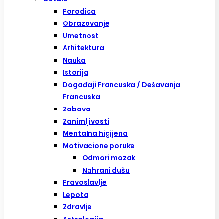
Porodica
Obrazovanje
Umetnost
Arhitektura
Nauka
Istorija
Događaji Francuska / Dešavanja
Francuska
Zabava
Zanimljivosti
Mentalna higijena
Motivacione poruke
Odmori mozak
Nahrani dušu
Pravoslavlje
Lepota
Zdravlje
Astrologija