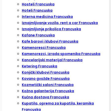
Hosteli Francuska
Hoteli Francuska
Interna medicina Francuska
Iznajmljivanje vozila, rent a car Francuska
Iznajmljivnje prikolica Francuska
Kafane Francuska
Kafe barovi i klubovi Francuska
Kamenoresci Francuska
Kamenorezci, izrada spomenika Francuska
Kancelarijski materijal Francuska
Ketering Francuska
Konjički klubovi Francuska
Kovano gvožđe Francuska
Kozmetički saloni Francuska
Kožna galanterija Francuska
Kućna dostava Francuska
Kupatila, oprema za kupatila, keramika
Francuska