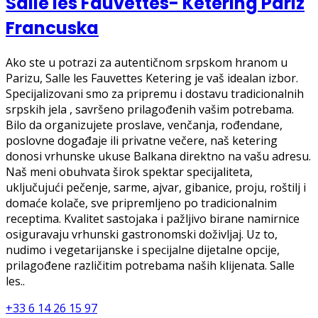
Salle les Fauvettes- Ketering Pariz
Francuska
Ako ste u potrazi za autentičnom srpskom hranom u
Parizu, Salle les Fauvettes Ketering je vaš idealan izbor.
Specijalizovani smo za pripremu i dostavu tradicionalnih
srpskih jela , savršeno prilagođenih vašim potrebama.
Bilo da organizujete proslave, venčanja, rođendane,
poslovne događaje ili privatne večere, naš ketering
donosi vrhunske ukuse Balkana direktno na vašu adresu.
Naš meni obuhvata širok spektar specijaliteta,
uključujući pečenje, sarme, ajvar, gibanice, proju, roštilj i
domaće kolače, sve pripremljeno po tradicionalnim
receptima. Kvalitet sastojaka i pažljivo birane namirnice
osiguravaju vrhunski gastronomski doživljaj. Uz to,
nudimo i vegetarijanske i specijalne dijetalne opcije,
prilagođene različitim potrebama naših klijenata. Salle
les..
+33 6 14 26 15 97