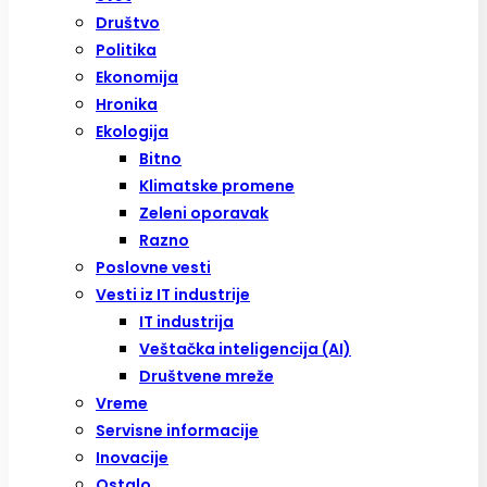
Društvo
Politika
Ekonomija
Hronika
Ekologija
Bitno
Klimatske promene
Zeleni oporavak
Razno
Poslovne vesti
Vesti iz IT industrije
IT industrija
Veštačka inteligencija (AI)
Društvene mreže
Vreme
Servisne informacije
Inovacije
Ostalo