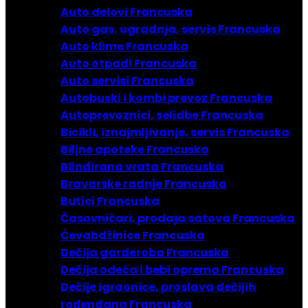
Auto delovi Francuska
Auto gas, ugradnja, servis Francuska
Auto klime Francuska
Auto otpadi Francuska
Auto servisi Francuska
Autobuski i kombi prevoz Francuska
Autoprevoznici, selidbe Francuska
Bicikli, iznajmljivanje, servis Francuska
Biljne apoteke Francuska
Blindirana vrata Francuska
Bravarske radnje Francuska
Butici Francuska
Časovničari, prodaja satova Francuska
Ćevabdžinice Francuska
Dečija garderoba Francuska
Dečija odeća i bebi oprema Francuska
Dečije igraonice, proslava dečijih
rođendana Francuska