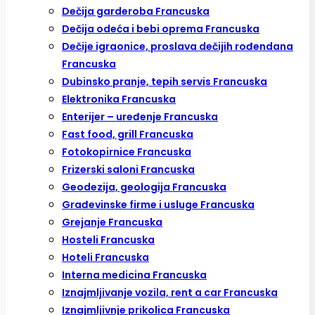
Dečija garderoba Francuska
Dečija odeća i bebi oprema Francuska
Dečije igraonice, proslava dečijih rođendana
Francuska
Dubinsko pranje, tepih servis Francuska
Elektronika Francuska
Enterijer – uređenje Francuska
Fast food, grill Francuska
Fotokopirnice Francuska
Frizerski saloni Francuska
Geodezija, geologija Francuska
Građevinske firme i usluge Francuska
Grejanje Francuska
Hosteli Francuska
Hoteli Francuska
Interna medicina Francuska
Iznajmljivanje vozila, rent a car Francuska
Iznajmljivnje prikolica Francuska