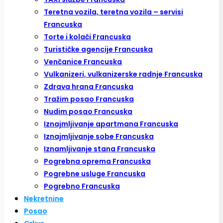
Teretna vozila, teretna vozila – servisi
Francuska
Torte i kolači Francuska
Turističke agencije Francuska
Venčanice Francuska
Vulkanizeri, vulkanizerske radnje Francuska
Zdrava hrana Francuska
Tražim posao Francuska
Nudim posao Francuska
Iznajmljivanje apartmana Francuska
Iznajmljivanje sobe Francuska
Iznamljivanje stana Francuska
Pogrebna oprema Francuska
Pogrebne usluge Francuska
Pogrebno Francuska
Nekretnine
Posao