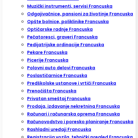
Muzički instrumenti, servisi Francuska
Odgajivačnice, pansioni za životinje Francuska
Opšte bolnice, poliklinike Francuska
Optičarske radnje Francuska
Pečatoresci, graveri Francuska
Pedijatrijske ordinacije Francuska
Pekare Francuska
Picerije Francuska
Polovni auto delovi Francuska
Poslastičarnice Francuska
Predškolske ustanove i vrtići Francuska
Prenoćišta Francuska
Privatan smeštaj Francuska
Prodaja, izdavanje nekretnina Francuska
Računari i računarska oprema Francuska
Računovodstvo i poresko planiranje Francuska
Rashladni uređaji Francuska
Registracija vozila, tehnički pregled Francuska