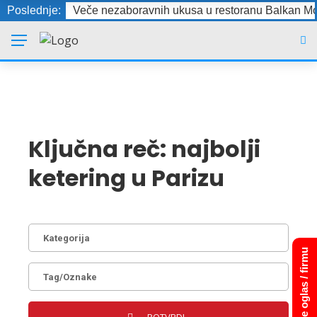
Poslednje:
Veče nezaboravnih ukusa u restoranu Balkan Mo
Ključna reč:
najbolji
ketering u Parizu
Dodajte oglas / firmu