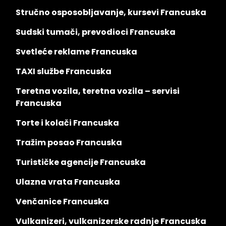
Stručno osposobljavanje, kursevi Francuska
Sudski tumači, prevodioci Francuska
Svetleće reklame Francuska
TAXI službe Francuska
Teretna vozila, teretna vozila – servisi
Francuska
Torte i kolači Francuska
Tražim posao Francuska
Turističke agencije Francuska
Ulazna vrata Francuska
Venčanice Francuska
Vulkanizeri, vulkanizerske radnje Francuska