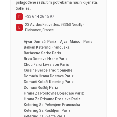
prilagođene različitim potrebama naših klijenata.
Salle les..
+33 6 14 26 15 97
23 Av. des Fauvettes, 93360 Neuilly-
Plaisance, France
Ajvar Domaći Pariz
Ajvar Maison Paris
Balkan Ketering Francuska
Barbecue Serbe Paris
Brza Dostava Hrane Pariz
Chou Farci Livraison Paris
Cuisine Serbe Traditionnelle
Domaća Hrana Dostava Pariz
Domaći Kolači Ketering Pariz
Domaći Roštilj Pariz
Hrana Za Poslovne Događaje Pariz
Hrana Za Privatne Proslave Pariz
Ketering Sa Pečenjem Francuska
Ketering Sa Roštiljem Pariz
Ketering Za Evente Pariz