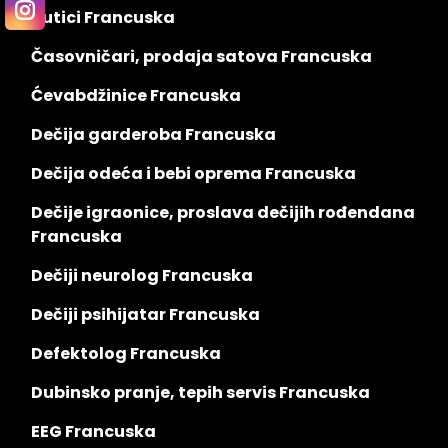
Butici Francuska
Časovničari, prodaja satova Francuska
Ćevabdžinice Francuska
Dečija garderoba Francuska
Dečija odeća i bebi oprema Francuska
Dečije igraonice, proslava dečijih rođendana
Francuska
Dečiji neurolog Francuska
Dečiji psihijatar Francuska
Defektolog Francuska
Dubinsko pranje, tepih servis Francuska
EEG Francuska