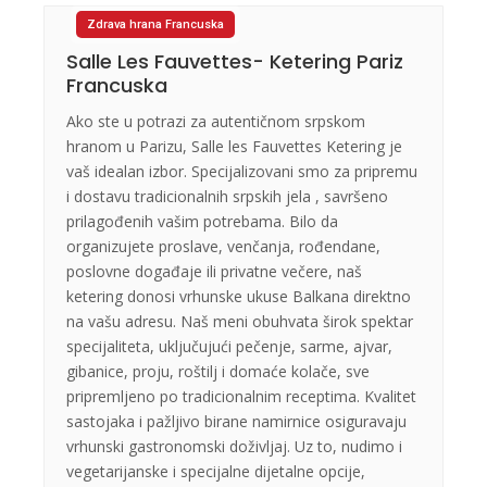
Zdrava hrana Francuska
Salle Les Fauvettes- Ketering Pariz
Francuska
Ako ste u potrazi za autentičnom srpskom
hranom u Parizu, Salle les Fauvettes Ketering je
vaš idealan izbor. Specijalizovani smo za pripremu
i dostavu tradicionalnih srpskih jela , savršeno
prilagođenih vašim potrebama. Bilo da
organizujete proslave, venčanja, rođendane,
poslovne događaje ili privatne večere, naš
ketering donosi vrhunske ukuse Balkana direktno
na vašu adresu. Naš meni obuhvata širok spektar
specijaliteta, uključujući pečenje, sarme, ajvar,
gibanice, proju, roštilj i domaće kolače, sve
pripremljeno po tradicionalnim receptima. Kvalitet
sastojaka i pažljivo birane namirnice osiguravaju
vrhunski gastronomski doživljaj. Uz to, nudimo i
vegetarijanske i specijalne dijetalne opcije,