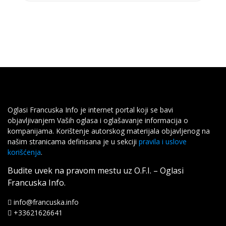
Oglasi Francuska Info je internet portal koji se bavi
objavljivanjem Vaših oglasa i oglašavanje informacija o
kompanijama. Korištenje autorskog materijala objavljenog na
našim stranicama definisana je u sekciji
pravila i uslove
korišćenja
.
Budite uvek na pravom mestu uz O.F.I. – Oglasi
Francuska Info.
info@francuska.info
+33621626641