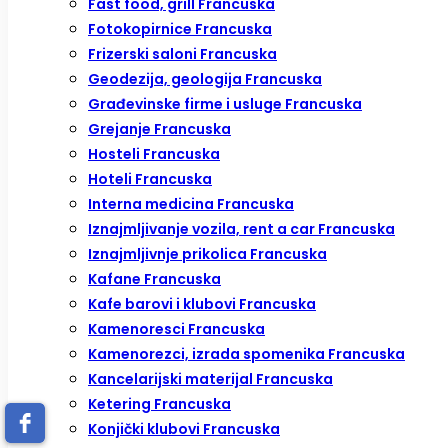
Fast food, grill Francuska
Fotokopirnice Francuska
Frizerski saloni Francuska
Geodezija, geologija Francuska
Građevinske firme i usluge Francuska
Grejanje Francuska
Hosteli Francuska
Hoteli Francuska
Interna medicina Francuska
Iznajmljivanje vozila, rent a car Francuska
Iznajmljivnje prikolica Francuska
Kafane Francuska
Kafe barovi i klubovi Francuska
Kamenoresci Francuska
Kamenorezci, izrada spomenika Francuska
Kancelarijski materijal Francuska
Ketering Francuska
Konjički klubovi Francuska