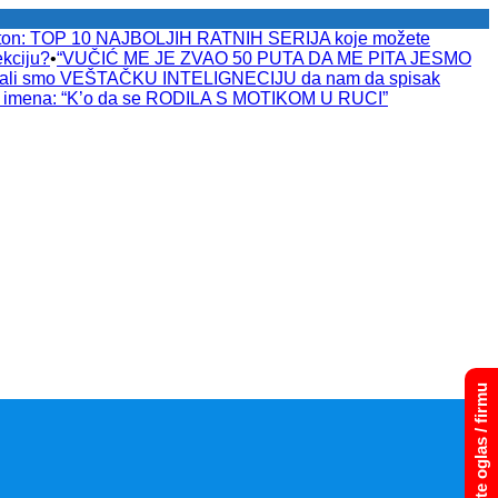
raton: TOP 10 NAJBOLJIH RATNIH SERIJA koje možete
kciju?
•
“VUČIĆ ME JE ZVAO 50 PUTA DA ME PITA JESMO
tali smo VEŠTAČKU INTELIGNECIJU da nam da spisak
a imena: “K’o da se RODILA S MOTIKOM U RUCI”
Dodajte oglas / firmu