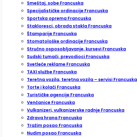
Smeštaj, sobe Francuska
Specijalističke ordinacije Francuska
Sportska oprema Francuska
Stakloresci, obrada stakla Francuska
Štamparije Francuska
Stomatološke ordinacije Francuska
Stručno osposobljavanje, kursevi Francuska
Sudski tumači, prevodioci Francuska
Svetleće reklame Francuska
TAXI službe Francuska
Teretna vozila, teretna vozila – servisi Francuska
Torte i kolači Francuska
Turističke agencije Francuska
Venčanice Francuska
Vulkanizeri, vulkanizerske radnje Francuska
Zdrava hrana Francuska
Tražim posao Francuska
Nudim posao Francuska