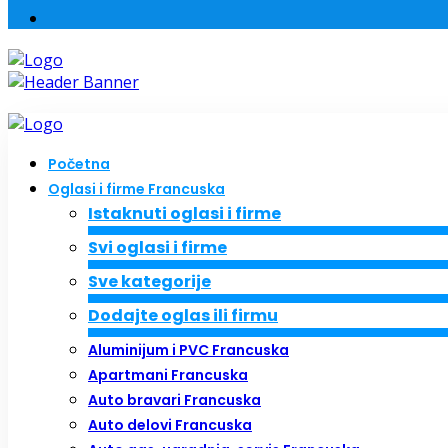
Početna
Oglasi i firme Francuska
Istaknuti oglasi i firme
Svi oglasi i firme
Sve kategorije
Dodajte oglas ili firmu
Aluminijum i PVC Francuska
Apartmani Francuska
Auto bravari Francuska
Auto delovi Francuska