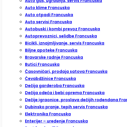
Auto gas, ugradnja, servis Francuska
Auto klime Francuska
Auto otpadi Francuska
Auto servisi Francuska
Autobuski i kombi prevoz Francuska
Autoprevoznici, selidbe Francuska
Bicikli, iznajmljivanje, servis Francuska
Biljne apoteke Francuska
Bravarske radnje Francuska
Butici Francuska
Časovničari, prodaja satova Francuska
Ćevabdžinice Francuska
Dečija garderoba Francuska
Dečija odeća i bebi oprema Francuska
Dečije igraonice, proslava dečijih rođendana Fr
Dubinsko pranje, tepih servis Francuska
Elektronika Francuska
Enterijer – uređenje Francuska