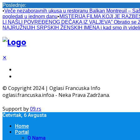
Poslednje:
•
Veče nezaboravnih ukusa u restoranu Balkan Montreuil – Sa
pogledati u jednom danu
•
MISTERIJA FILMA KOJI JE RAZBESN
LI NAŠLI POVREĐENOG DEČAKA IZ VALJEVA” Obratio se Zlatib
NAJRUŽNIJIH SRPSKIH ŽENSKIH IMENA i kad smo ih videli 
✕
© Copyright 2024 | Oglasi Francuska Info
oglasi.francuska.infoa - Neka Prava Zadržana.
Support by
09.rs
Četvrtak, 6 Avgusta
Home
Portal
O Nama