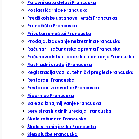
Polovni auto delovi Francuska
Poslastičarnice Francuska
Predškolske ustanove i vrtići Francuska
Prenoćišta Francuska
Privatan smeštaj Francuska
Prodaja, izdavanje nekretnina Francuska
Računari i računarska oprema Francuska
Računovodstvo i poresko planiranje Francuska
Rashladni uređaji Francuska
Registracija vozila, tehnički pregled Francuska
Restorani Francuska
Restorani za svadbe Francuska
Ribarnice Francuska
Sale za iznajmljivanje Francuska
Servisi rashladnih uređaja Francuska
Škole računara Francuska
Škole stranih jezika Francuska
Šlep službe Francuska