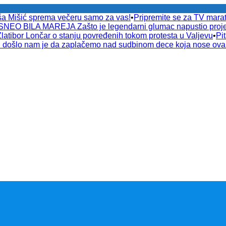
ša Mišić sprema večeru samo za vas!
•
Pripremite se za TV ma
EO BILA MAREJA Zašto je legendarni glumac napustio proje
or Lončar o stanju povređenih tokom protesta u Valjevu
•
Pi
došlo nam je da zaplačemo nad sudbinom dece koja nose ov