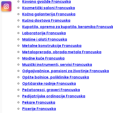
Kovano gvožđe Francuska
Kozmetički saloni Francuska
Kožna galanterija Francuska
Kućna dostava Francuska
Kupatila, oprema za kupatila, keramika Francus
Laboratorije Francuska
Mašine i alati Francuska
Metalne konstrukcije Francuska
Metaloprerada, obrada metala Francuska
Modne kuće Francuska
Muzički instrumenti, servisi Francuska
Odgajivačnice, pansioni za životinje Francuska
Opšte bolnice, poliklinike Francuska
Optičarske radnje Francuska
Pečatoresci, graveri Francuska
Pedijatrijske ordinacije Francuska
Pekare Francuska
Picerije Francuska