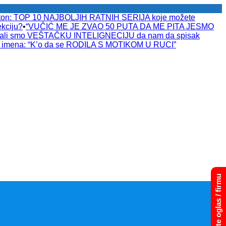
raton: TOP 10 NAJBOLJIH RATNIH SERIJA koje možete
kciju?
•
“VUČIĆ ME JE ZVAO 50 PUTA DA ME PITA JESMO
tali smo VEŠTAČKU INTELIGNECIJU da nam da spisak
a imena: “K’o da se RODILA S MOTIKOM U RUCI”
Dodajte oglas / firmu