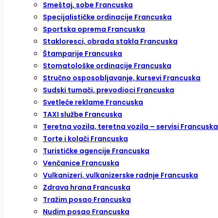
Smeštaj, sobe Francuska
Specijalističke ordinacije Francuska
Sportska oprema Francuska
Stakloresci, obrada stakla Francuska
Štamparije Francuska
Stomatološke ordinacije Francuska
Stručno osposobljavanje, kursevi Francuska
Sudski tumači, prevodioci Francuska
Svetleće reklame Francuska
TAXI službe Francuska
Teretna vozila, teretna vozila – servisi Francuska
Torte i kolači Francuska
Turističke agencije Francuska
Venčanice Francuska
Vulkanizeri, vulkanizerske radnje Francuska
Zdrava hrana Francuska
Tražim posao Francuska
Nudim posao Francuska