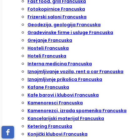
Fast food, grill Francuska
Fotokopirnice Francuska
Frizerski saloni Francuska
Geodezija, geologija Francuska
Građevinske firme i usluge Francuska
Grejanje Francuska
Hosteli Francuska
Hoteli Francuska
Interna medicina Francuska
Iznajmljivanje vozila, rent a car Francuska
Iznajmljivnje prikolica Francuska
Kafane Francuska
Kafe barovi i klubovi Francuska
Kamenoresci Francuska
Kamenorezci, izrada spomenika Francuska
Kancelarijski materijal Francuska
Ketering Francuska
Konjički klubovi Francuska