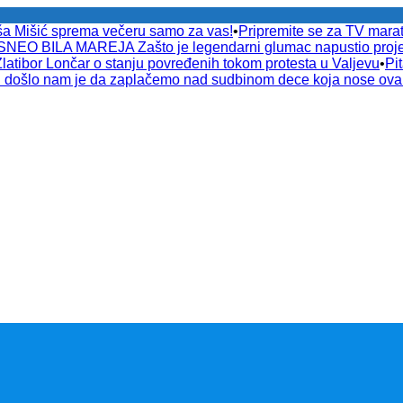
ša Mišić sprema večeru samo za vas!
•
Pripremite se za TV ma
EO BILA MAREJA Zašto je legendarni glumac napustio proje
or Lončar o stanju povređenih tokom protesta u Valjevu
•
Pi
došlo nam je da zaplačemo nad sudbinom dece koja nose ov