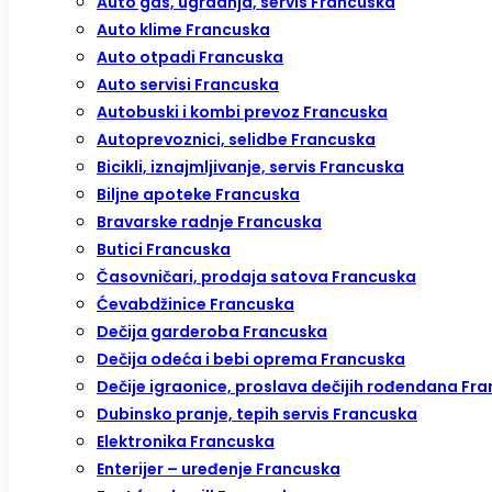
Auto gas, ugradnja, servis Francuska
Auto klime Francuska
Auto otpadi Francuska
Auto servisi Francuska
Autobuski i kombi prevoz Francuska
Autoprevoznici, selidbe Francuska
Bicikli, iznajmljivanje, servis Francuska
Biljne apoteke Francuska
Bravarske radnje Francuska
Butici Francuska
Časovničari, prodaja satova Francuska
Ćevabdžinice Francuska
Dečija garderoba Francuska
Dečija odeća i bebi oprema Francuska
Dečije igraonice, proslava dečijih rođendana Fr
Dubinsko pranje, tepih servis Francuska
Elektronika Francuska
Enterijer – uređenje Francuska