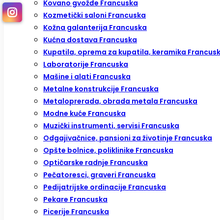
Kovano gvožđe Francuska
Kozmetički saloni Francuska
Kožna galanterija Francuska
Kućna dostava Francuska
Kupatila, oprema za kupatila, keramika Francus
Laboratorije Francuska
Mašine i alati Francuska
Metalne konstrukcije Francuska
Metaloprerada, obrada metala Francuska
Modne kuće Francuska
Muzički instrumenti, servisi Francuska
Odgajivačnice, pansioni za životinje Francuska
Opšte bolnice, poliklinike Francuska
Optičarske radnje Francuska
Pečatoresci, graveri Francuska
Pedijatrijske ordinacije Francuska
Pekare Francuska
Picerije Francuska