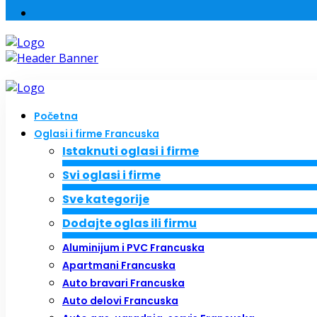
Početna
Oglasi i firme Francuska
Istaknuti oglasi i firme
Svi oglasi i firme
Sve kategorije
Dodajte oglas ili firmu
Aluminijum i PVC Francuska
Apartmani Francuska
Auto bravari Francuska
Auto delovi Francuska