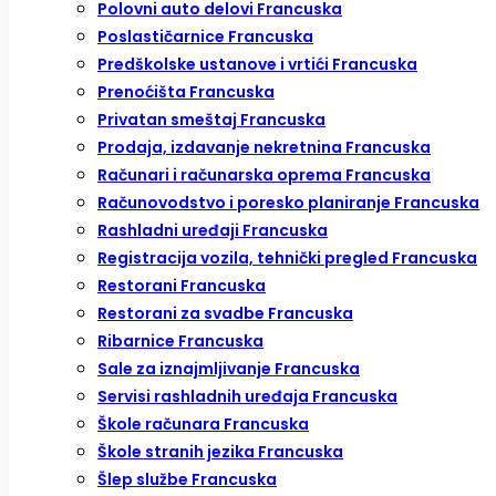
Polovni auto delovi Francuska
Poslastičarnice Francuska
Predškolske ustanove i vrtići Francuska
Prenoćišta Francuska
Privatan smeštaj Francuska
Prodaja, izdavanje nekretnina Francuska
Računari i računarska oprema Francuska
Računovodstvo i poresko planiranje Francuska
Rashladni uređaji Francuska
Registracija vozila, tehnički pregled Francuska
Restorani Francuska
Restorani za svadbe Francuska
Ribarnice Francuska
Sale za iznajmljivanje Francuska
Servisi rashladnih uređaja Francuska
Škole računara Francuska
Škole stranih jezika Francuska
Šlep službe Francuska