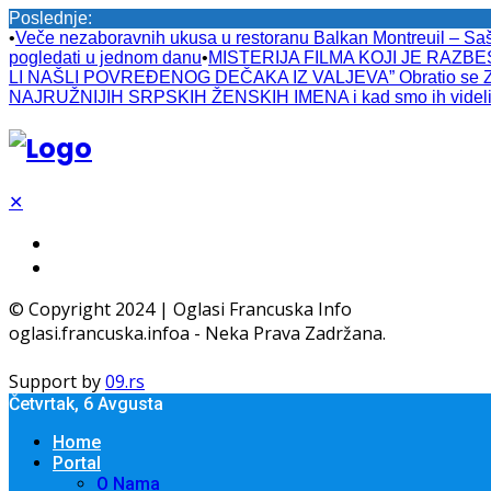
Poslednje:
•
Veče nezaboravnih ukusa u restoranu Balkan Montreuil – Sa
pogledati u jednom danu
•
MISTERIJA FILMA KOJI JE RAZBESN
LI NAŠLI POVREĐENOG DEČAKA IZ VALJEVA” Obratio se Zlatib
NAJRUŽNIJIH SRPSKIH ŽENSKIH IMENA i kad smo ih videli 
✕
© Copyright 2024 | Oglasi Francuska Info
oglasi.francuska.infoa - Neka Prava Zadržana.
Support by
09.rs
Četvrtak, 6 Avgusta
Home
Portal
O Nama