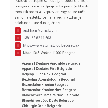
Pavlović dostupne su i usluge ortodoncije, koje
omogućavaju ispravljanje zuba pomoću fiksnih i
mobilnih aparata. Nepravilan zagrižaj ne utiče
samo na estetiku osmeha već i na zdravlje
celokupne usne duplje, čineći..
apdrhans@gmail.com
+381 63 82 11 603
https://www.stomatolog-beograd.rs/
Niška 13/5, Vračar, 11000 Beograd
Appareil Dentaire Amovible Belgrade
Appareil Dentaire Fixe Belgrade
Beljenje Zuba Novi Beograd
Bezbolna Stomatologija Beograd
Bezmetalne Krunice Beograd
Bezmetalne Krunice Novi Beograd
Blanchiment Dentaire Novi Belgrade
Blanchiment Des Dents Belgrade
Chirurgie Orale Belgrade