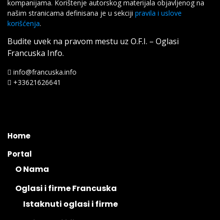
kompanijama. Korištenje autorskog materijala objavljenog na
našim stranicama definisana je u sekciji
pravila i uslove
korišćenja
.
Budite uvek na pravom mestu uz O.F.I. – Oglasi
Francuska Info.
info@francuska.info
+33621626641
Home
Portal
O Nama
Oglasi i firme Francuska
Istaknuti oglasi i firme