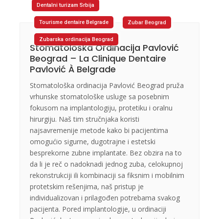
Dentalni turizam Srbija
Tourisme dentaire Belgrade
Zubar Beograd
Zubarska ordinacija Beograd
Stomatološka Ordinacija Pavlović
Beograd – La Clinique Dentaire
Pavlović À Belgrade
Stomatološka ordinacija Pavlović Beograd pruža
vrhunske stomatološke usluge sa posebnim
fokusom na implantologiju, protetiku i oralnu
hirurgiju. Naš tim stručnjaka koristi
najsavremenije metode kako bi pacijentima
omogućio sigurne, dugotrajne i estetski
besprekorne zubne implantate. Bez obzira na to
da li je reč o nadoknadi jednog zuba, celokupnoj
rekonstrukciji ili kombinaciji sa fiksnim i mobilnim
protetskim rešenjima, naš pristup je
individualizovan i prilagođen potrebama svakog
pacijenta. Pored implantologije, u ordinaciji