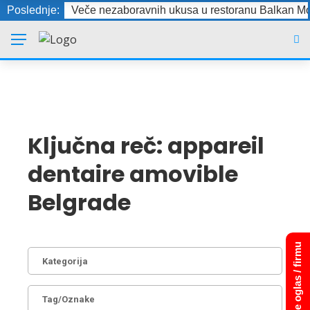
Poslednje:
Veče nezaboravnih ukusa u restoranu Balkan Mo
Ključna reč:
appareil
dentaire amovible
Belgrade
Dodajte oglas / firmu