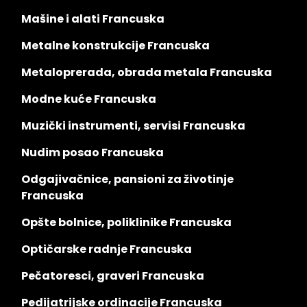
Mašine i alati Francuska
Metalne konstrukcije Francuska
Metaloprerada, obrada metala Francuska
Modne kuće Francuska
Muzički instrumenti, servisi Francuska
Nudim posao Francuska
Odgajivačnice, pansioni za životinje
Francuska
Opšte bolnice, poliklinike Francuska
Optičarske radnje Francuska
Pečatoresci, graveri Francuska
Pedijatrijske ordinacije Francuska