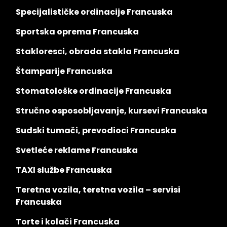
Specijalističke ordinacije Francuska
Sportska oprema Francuska
Stakloresci, obrada stakla Francuska
Štamparije Francuska
Stomatološke ordinacije Francuska
Stručno osposobljavanje, kursevi Francuska
Sudski tumači, prevodioci Francuska
Svetleće reklame Francuska
TAXI službe Francuska
Teretna vozila, teretna vozila – servisi
Francuska
Torte i kolači Francuska