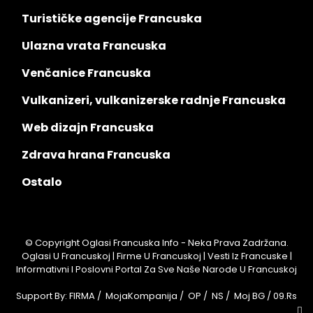
Turističke agencije Francuska
Ulazna vrata Francuska
Venčanice Francuska
Vulkanizeri, vulkanizerske radnje Francuska
Web dizajn Francuska
Zdrava hrana Francuska
Ostalo
© Copyright Oglasi Francuska Info - Neka Prava Zadržana.
Oglasi U Francuskoj | Firme U Francuskoj | Vesti Iz Francuske |
Informativni I Poslovni Portal Za Sve Naše Narode U Francuskoj
Support By:
FIRMA
/
MojaKompanija
/
OP
/
NS
/
Moj BG
/
09.rs