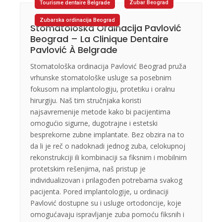
Tourisme dentaire Belgrade
Zubar Beograd
Zubarska ordinacija Beograd
Stomatološka Ordinacija Pavlović
Beograd – La Clinique Dentaire
Pavlović À Belgrade
Stomatološka ordinacija Pavlović Beograd pruža
vrhunske stomatološke usluge sa posebnim
fokusom na implantologiju, protetiku i oralnu
hirurgiju. Naš tim stručnjaka koristi
najsavremenije metode kako bi pacijentima
omogućio sigurne, dugotrajne i estetski
besprekorne zubne implantate. Bez obzira na to
da li je reč o nadoknadi jednog zuba, celokupnoj
rekonstrukciji ili kombinaciji sa fiksnim i mobilnim
protetskim rešenjima, naš pristup je
individualizovan i prilagođen potrebama svakog
pacijenta. Pored implantologije, u ordinaciji
Pavlović dostupne su i usluge ortodoncije, koje
omogućavaju ispravljanje zuba pomoću fiksnih i