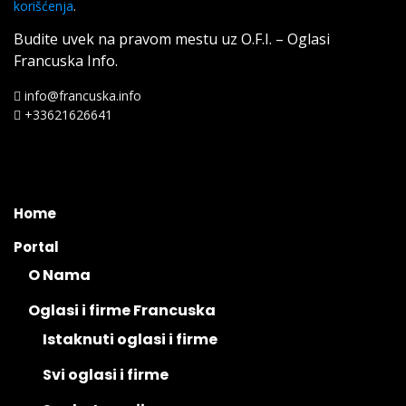
korišćenja
.
Budite uvek na pravom mestu uz O.F.I. – Oglasi
Francuska Info.
info@francuska.info
+33621626641
Home
Portal
O Nama
Oglasi i firme Francuska
Istaknuti oglasi i firme
Svi oglasi i firme