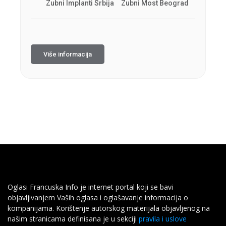
Zubni Implanti Srbija
Zubni Most Beograd
Više informacija
Oglasi Francuska Info je internet portal koji se bavi
objavljivanjem Vaših oglasa i oglašavanje informacija o
kompanijama. Korištenje autorskog materijala objavljenog na
našim stranicama definisana je u sekciji
pravila i uslove