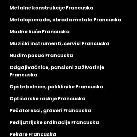
Metalne konstrukcije Francuska
Metaloprerada, obrada metala Francuska
Modne kuće Francuska
Muzički instrumenti, servisi Francuska
Nudim posao Francuska
Odgajivačnice, pansioni za životinje
Francuska
Opšte bolnice, poliklinike Francuska
Optičarske radnje Francuska
Pečatoresci, graveri Francuska
Pedijatrijske ordinacije Francuska
Pekare Francuska