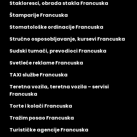
Stakloresci, obrada stakla Francuska
Štamparije Francuska
Stomatološke ordinacije Francuska
Stručno osposobljavanje, kursevi Francuska
Sudski tumači, prevodioci Francuska
Svetleće reklame Francuska
TAXI službe Francuska
Teretna vozila, teretna vozila – servisi
Francuska
Torte i kolači Francuska
Tražim posao Francuska
Turističke agencije Francuska