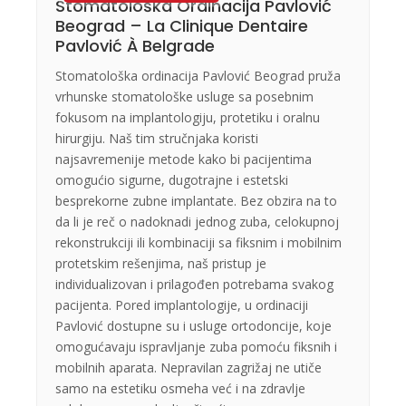
Stomatološka Ordinacija Pavlović
Beograd – La Clinique Dentaire
Pavlović À Belgrade
Stomatološka ordinacija Pavlović Beograd pruža
vrhunske stomatološke usluge sa posebnim
fokusom na implantologiju, protetiku i oralnu
hirurgiju. Naš tim stručnjaka koristi
najsavremenije metode kako bi pacijentima
omogućio sigurne, dugotrajne i estetski
besprekorne zubne implantate. Bez obzira na to
da li je reč o nadoknadi jednog zuba, celokupnoj
rekonstrukciji ili kombinaciji sa fiksnim i mobilnim
protetskim rešenjima, naš pristup je
individualizovan i prilagođen potrebama svakog
pacijenta. Pored implantologije, u ordinaciji
Pavlović dostupne su i usluge ortodoncije, koje
omogućavaju ispravljanje zuba pomoću fiksnih i
mobilnih aparata. Nepravilan zagrižaj ne utiče
samo na estetiku osmeha već i na zdravlje