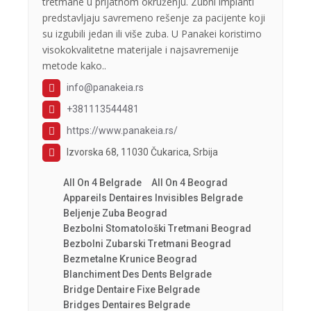
tretmane u prijatnom okruženju. Zubni implanti
predstavljaju savremeno rešenje za pacijente koji
su izgubili jedan ili više zuba. U Panakei koristimo
visokokvalitetne materijale i najsavremenije
metode kako..
info@panakeia.rs
+381113544481
https://www.panakeia.rs/
Izvorska 68, 11030 Čukarica, Srbija
All On 4 Belgrade
All On 4 Beograd
Appareils Dentaires Invisibles Belgrade
Beljenje Zuba Beograd
Bezbolni Stomatološki Tretmani Beograd
Bezbolni Zubarski Tretmani Beograd
Bezmetalne Krunice Beograd
Blanchiment Des Dents Belgrade
Bridge Dentaire Fixe Belgrade
Bridges Dentaires Belgrade