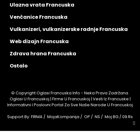
Ulazna vrata Francuska
Venčanice Francuska
Vulkanizeri, vulkanizerske radnje Francuska
Web dizajn Francuska
Zdrava hrana Francuska
Ostalo
© Copyright Oglasi Francuska Info - Neka Prava Zadržana.
Oglasi U Francuskoj | Firme U Francuskoj | Vesti Iz Francuske |
Informativni I Poslovni Portal Za Sve Naše Narode U Francuskoj
Support By:
FIRMA
/
MojaKompanija
/
OP
/
NS
/
Moj BG
/
09.rs