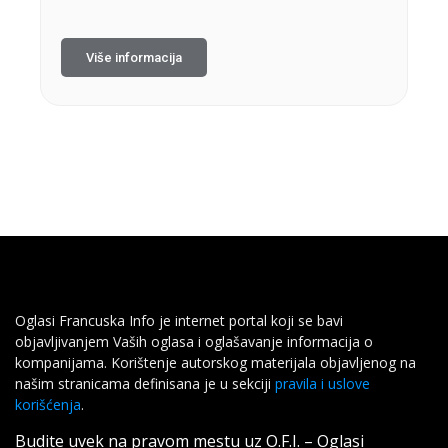
Više informacija
Oglasi Francuska Info je internet portal koji se bavi
objavljivanjem Vaših oglasa i oglašavanje informacija o
kompanijama. Korištenje autorskog materijala objavljenog na
našim stranicama definisana je u sekciji
pravila i uslove
korišćenja
.
Budite uvek na pravom mestu uz O.F.I. – Oglasi