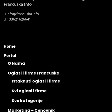
Francuska Info.
info@francuska.info
+33621626641
Home
Portal
O Nama
Oglasi i firme Francuska
Istaknuti oglasi i firme
Svi oglasi i firme
Sve kategorije
Marketing – Cenovnik