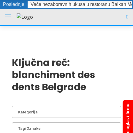
Poslednje:
Veče nezaboravnih ukusa u restoranu Balkan Mo
Ključna reč:
blanchiment des
dents Belgrade
Dodajte oglas / firmu