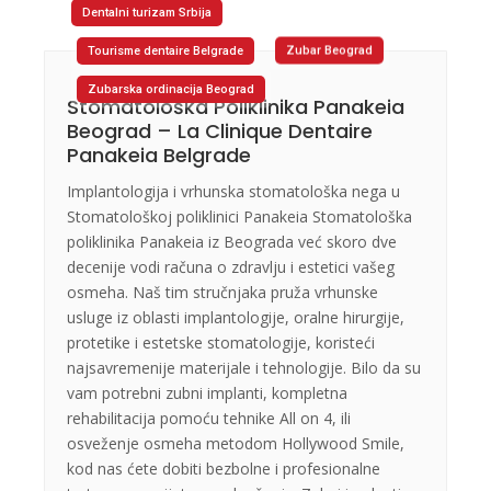
Dentalni turizam Srbija
Tourisme dentaire Belgrade
Zubar Beograd
Zubarska ordinacija Beograd
Stomatološka Poliklinika Panakeia
Beograd – La Clinique Dentaire
Panakeia Belgrade
Implantologija i vrhunska stomatološka nega u
Stomatološkoj poliklinici Panakeia Stomatološka
poliklinika Panakeia iz Beograda već skoro dve
decenije vodi računa o zdravlju i estetici vašeg
osmeha. Naš tim stručnjaka pruža vrhunske
usluge iz oblasti implantologije, oralne hirurgije,
protetike i estetske stomatologije, koristeći
najsavremenije materijale i tehnologije. Bilo da su
vam potrebni zubni implanti, kompletna
rehabilitacija pomoću tehnike All on 4, ili
osveženje osmeha metodom Hollywood Smile,
kod nas ćete dobiti bezbolne i profesionalne