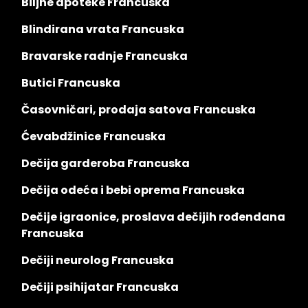
Biljne apoteke Francuska
Blindirana vrata Francuska
Bravarske radnje Francuska
Butici Francuska
Časovničari, prodaja satova Francuska
Ćevabdžinice Francuska
Dečija garderoba Francuska
Dečija odeća i bebi oprema Francuska
Dečije igraonice, proslava dečijih rođendana
Francuska
Dečiji neurolog Francuska
Dečiji psihijatar Francuska