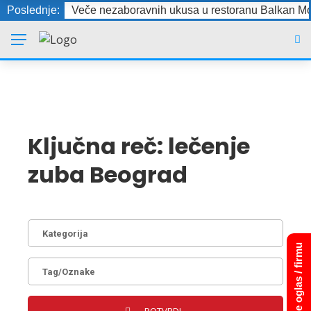
Poslednje:
Veče nezaboravnih ukusa u restoranu Balkan Mo
Ključna reč:
lečenje
zuba Beograd
Dodajte oglas / firmu