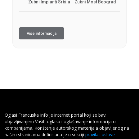
Zubni Implanti Srbija
Zubni Most Beograd
Više informacija
Oglasi Francuska Info je internet portal koji se bavi
objavljivanjem Vaših oglasa i oglašavanje informacija o
kompanijama. Korištenje autorskog materijala objavljenog na
našim stranicama definisana je u sekciji
pravila i uslove