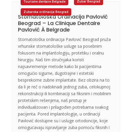
Tourisme dentaire Belgrade
Zubar Beograd
Zubarska ordinacija Beograd
Stomatološka Ordinacija Pavlović
Beograd – La Clinique Dentaire
Pavlović À Belgrade
Stomatološka ordinacija Pavlović Beograd pruža
vrhunske stomatološke usluge sa posebnim
fokusom na implantologiju, protetiku i oralnu
hirurgiju. Naš tim stručnjaka koristi
najsavremenije metode kako bi pacijentima
omogućio sigurne, dugotrajne i estetski
besprekorne zubne implantate. Bez obzira na to
da li je reč o nadoknadi jednog zuba, celokupnoj
rekonstrukciji ili kombinaciji sa fiksnim i mobilnim
protetskim rešenjima, naš pristup je
individualizovan i prilagođen potrebama svakog
pacijenta. Pored implantologije, u ordinaciji
Pavlović dostupne su i usluge ortodoncije, koje
omogućavaju ispravljanje zuba pomoću fiksnih i