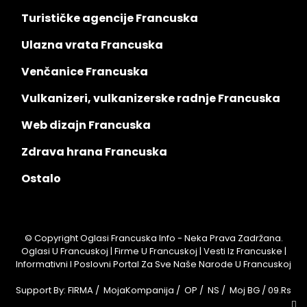
Turističke agencije Francuska
Ulazna vrata Francuska
Venčanice Francuska
Vulkanizeri, vulkanizerske radnje Francuska
Web dizajn Francuska
Zdrava hrana Francuska
Ostalo
© Copyright Oglasi Francuska Info - Neka Prava Zadržana.
Oglasi U Francuskoj | Firme U Francuskoj | Vesti Iz Francuske |
Informativni I Poslovni Portal Za Sve Naše Narode U Francuskoj
Support By:
FIRMA
/
MojaKompanija
/
OP
/
NS
/
Moj BG
/
09.rs