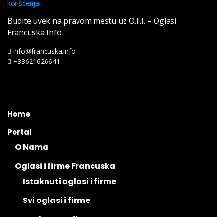
korišćenja
.
Budite uvek na pravom mestu uz O.F.I. – Oglasi
Francuska Info.
info@francuska.info
+33621626641
Home
Portal
O Nama
Oglasi i firme Francuska
Istaknuti oglasi i firme
Svi oglasi i firme