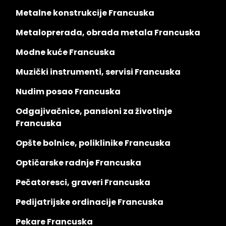
Metalne konstrukcije Francuska
Metaloprerada, obrada metala Francuska
Modne kuće Francuska
Muzički instrumenti, servisi Francuska
Nudim posao Francuska
Odgajivačnice, pansioni za životinje
Francuska
Opšte bolnice, poliklinike Francuska
Optičarske radnje Francuska
Pečatoresci, graveri Francuska
Pedijatrijske ordinacije Francuska
Pekare Francuska