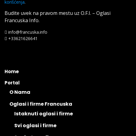
korišćenja
.
Budite uvek na pravom mestu uz O.F.I. – Oglasi
Francuska Info.
info@francuska.info
+33621626641
Home
Portal
O Nama
Oglasi i firme Francuska
Istaknuti oglasi i firme
Svi oglasi i firme