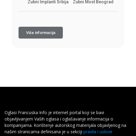
Zubni Implanti Srbija
Zubni Most Beograd
Više informacija
Oglasi Francuska Info je internet portal koji se bavi
objavljivanjem Vaših oglasa i oglašavanje informacija o
kompanijama. Korištenje autorskog materijala objavljenog na
našim stranicama definisana je u sekciji
pravila i uslove