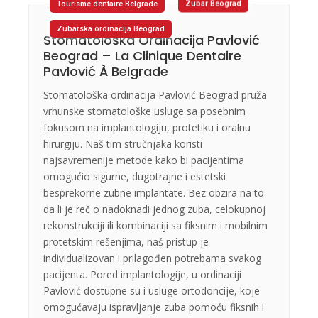
Tourisme dentaire Belgrade
Zubar Beograd
Zubarska ordinacija Beograd
Stomatološka Ordinacija Pavlović
Beograd – La Clinique Dentaire
Pavlović À Belgrade
Stomatološka ordinacija Pavlović Beograd pruža
vrhunske stomatološke usluge sa posebnim
fokusom na implantologiju, protetiku i oralnu
hirurgiju. Naš tim stručnjaka koristi
najsavremenije metode kako bi pacijentima
omogućio sigurne, dugotrajne i estetski
besprekorne zubne implantate. Bez obzira na to
da li je reč o nadoknadi jednog zuba, celokupnoj
rekonstrukciji ili kombinaciji sa fiksnim i mobilnim
protetskim rešenjima, naš pristup je
individualizovan i prilagođen potrebama svakog
pacijenta. Pored implantologije, u ordinaciji
Pavlović dostupne su i usluge ortodoncije, koje
omogućavaju ispravljanje zuba pomoću fiksnih i