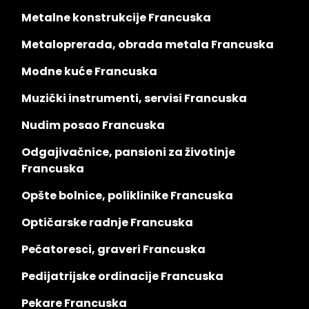
Metalne konstrukcije Francuska
Metaloprerada, obrada metala Francuska
Modne kuće Francuska
Muzički instrumenti, servisi Francuska
Nudim posao Francuska
Odgajivačnice, pansioni za životinje
Francuska
Opšte bolnice, poliklinike Francuska
Optičarske radnje Francuska
Pečatoresci, graveri Francuska
Pedijatrijske ordinacije Francuska
Pekare Francuska