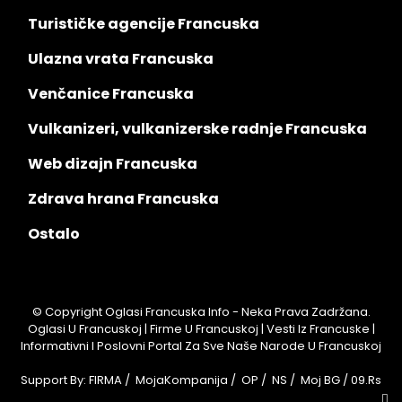
Turističke agencije Francuska
Ulazna vrata Francuska
Venčanice Francuska
Vulkanizeri, vulkanizerske radnje Francuska
Web dizajn Francuska
Zdrava hrana Francuska
Ostalo
© Copyright Oglasi Francuska Info - Neka Prava Zadržana.
Oglasi U Francuskoj | Firme U Francuskoj | Vesti Iz Francuske |
Informativni I Poslovni Portal Za Sve Naše Narode U Francuskoj
Support By:
FIRMA
/
MojaKompanija
/
OP
/
NS
/
Moj BG
/
09.rs