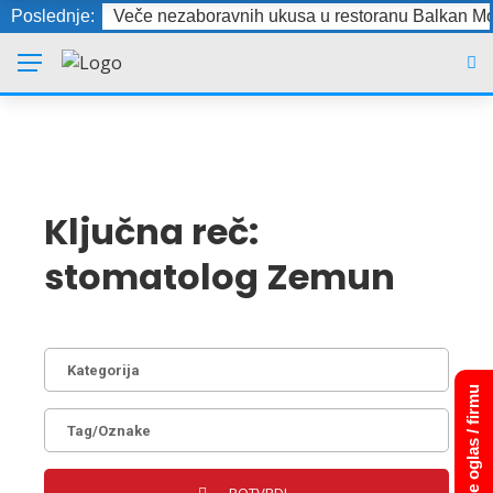
Poslednje:
Veče nezaboravnih ukusa u restoranu Balkan Mo
Ključna reč:
stomatolog Zemun
Dodajte oglas / firmu