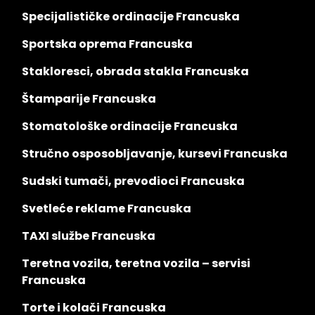
Specijalističke ordinacije Francuska
Sportska oprema Francuska
Stakloresci, obrada stakla Francuska
Štamparije Francuska
Stomatološke ordinacije Francuska
Stručno osposobljavanje, kursevi Francuska
Sudski tumači, prevodioci Francuska
Svetleće reklame Francuska
TAXI službe Francuska
Teretna vozila, teretna vozila – servisi
Francuska
Torte i kolači Francuska