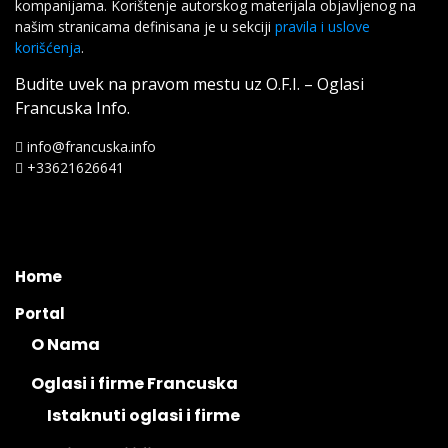
kompanijama. Korištenje autorskog materijala objavljenog na
našim stranicama definisana je u sekciji
pravila i uslove
korišćenja
.
Budite uvek na pravom mestu uz O.F.I. – Oglasi
Francuska Info.
info@francuska.info
+33621626641
Home
Portal
O Nama
Oglasi i firme Francuska
Istaknuti oglasi i firme