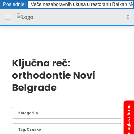
Poslednje:
Veče nezaboravnih ukusa u restoranu Balkan Mo
Ključna reč:
orthodontie Novi
Belgrade
Dodajte oglas / firmu