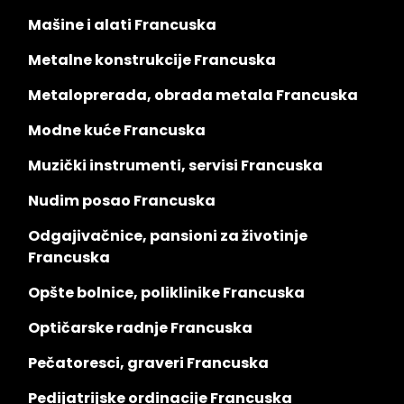
Mašine i alati Francuska
Metalne konstrukcije Francuska
Metaloprerada, obrada metala Francuska
Modne kuće Francuska
Muzički instrumenti, servisi Francuska
Nudim posao Francuska
Odgajivačnice, pansioni za životinje
Francuska
Opšte bolnice, poliklinike Francuska
Optičarske radnje Francuska
Pečatoresci, graveri Francuska
Pedijatrijske ordinacije Francuska