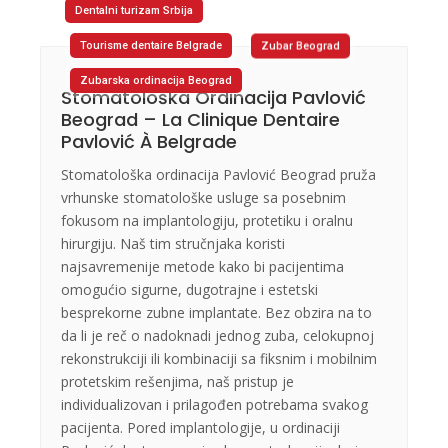
Dentalni turizam Srbija
Tourisme dentaire Belgrade
Zubar Beograd
Zubarska ordinacija Beograd
Stomatološka Ordinacija Pavlović
Beograd – La Clinique Dentaire
Pavlović À Belgrade
Stomatološka ordinacija Pavlović Beograd pruža
vrhunske stomatološke usluge sa posebnim
fokusom na implantologiju, protetiku i oralnu
hirurgiju. Naš tim stručnjaka koristi
najsavremenije metode kako bi pacijentima
omogućio sigurne, dugotrajne i estetski
besprekorne zubne implantate. Bez obzira na to
da li je reč o nadoknadi jednog zuba, celokupnoj
rekonstrukciji ili kombinaciji sa fiksnim i mobilnim
protetskim rešenjima, naš pristup je
individualizovan i prilagođen potrebama svakog
pacijenta. Pored implantologije, u ordinaciji