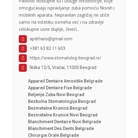
Pavlović dostupne su i usluge ortodoncije, koje
omogućavaju ispravljanje zuba pomoću fiksnih i
mobilnih aparata. Nepravilan zagrižaj ne utiče
samo na estetiku osmeha već i na zdravlje
celokupne usne duplje, čineći..
apdrhans@gmail.com
+381 63 82 11 603
https://www.stomatolog-beograd.rs/
Niška 13/5, Vračar, 11000 Beograd
Appareil Dentaire Amovible Belgrade
Appareil Dentaire Fixe Belgrade
Beljenje Zuba Novi Beograd
Bezbolna Stomatologija Beograd
Bezmetalne Krunice Beograd
Bezmetalne Krunice Novi Beograd
Blanchiment Dentaire Novi Belgrade
Blanchiment Des Dents Belgrade
Chirurgie Orale Belgrade