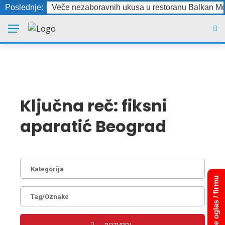
Poslednje:
Veče nezaboravnih ukusa u restoranu Balkan Mo
Ključna reč:
fiksni
aparatić Beograd
Dodajte oglas / firmu