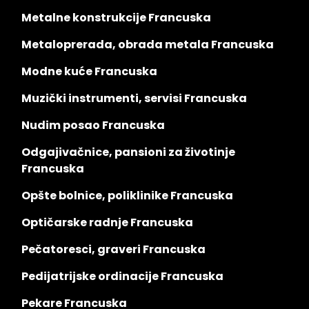
Metalne konstrukcije Francuska
Metaloprerada, obrada metala Francuska
Modne kuće Francuska
Muzički instrumenti, servisi Francuska
Nudim posao Francuska
Odgajivačnice, pansioni za životinje
Francuska
Opšte bolnice, poliklinike Francuska
Optičarske radnje Francuska
Pečatoresci, graveri Francuska
Pedijatrijske ordinacije Francuska
Pekare Francuska