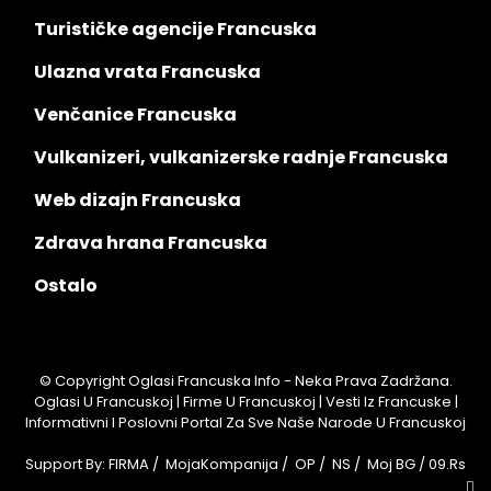
Turističke agencije Francuska
Ulazna vrata Francuska
Venčanice Francuska
Vulkanizeri, vulkanizerske radnje Francuska
Web dizajn Francuska
Zdrava hrana Francuska
Ostalo
© Copyright Oglasi Francuska Info - Neka Prava Zadržana.
Oglasi U Francuskoj | Firme U Francuskoj | Vesti Iz Francuske |
Informativni I Poslovni Portal Za Sve Naše Narode U Francuskoj
Support By:
FIRMA
/
MojaKompanija
/
OP
/
NS
/
Moj BG
/
09.rs