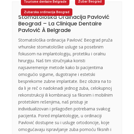
Tourisme dentaire Belgrade
Zubar Beograd
Zubarska ordinacija Beograd
Stomatološka Ordinacija Pavlović
Beograd – La Clinique Dentaire
Pavlović À Belgrade
Stomatološka ordinacija Pavlović Beograd pruža
vrhunske stomatološke usluge sa posebnim
fokusom na implantologiju, protetiku i oralnu
hirurgiju. Naš tim stručnjaka koristi
najsavremenije metode kako bi pacijentima
omogućio sigurne, dugotrajne i estetski
besprekorne zubne implantate. Bez obzira na to
da li je reč o nadoknadi jednog zuba, celokupnoj
rekonstrukciji ili kombinaciji sa fiksnim i mobilnim
protetskim rešenjima, naš pristup je
individualizovan i prilagođen potrebama svakog
pacijenta. Pored implantologije, u ordinaciji
Pavlović dostupne su i usluge ortodoncije, koje
omogućavaju ispravljanje zuba pomoću fiksnih i