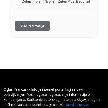
Zubni Implanti Srbija
Zubni Most Beograd
Više informacija
Oglasi Francuska Info je internet portal koji se bavi
objavljivanjem Vaših oglasa i oglašavanje informacija o
kompanijama. Korištenje autorskog materijala objavljenog na
našim stranicama definisana je u sekciji
pravila i uslove