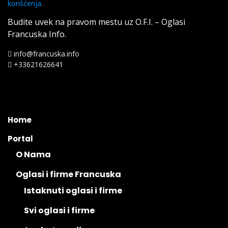
korišćenja
.
Budite uvek na pravom mestu uz O.F.I. – Oglasi
Francuska Info.
info@francuska.info
+33621626641
Home
Portal
O Nama
Oglasi i firme Francuska
Istaknuti oglasi i firme
Svi oglasi i firme