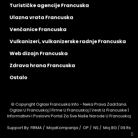
Turističke agencije Francuska
Ulazna vrata Francuska
Venčanice Francuska
Vulkanizeri, vulkanizerske radnje Francuska
Web dizajn Francuska
Zdrava hrana Francuska
Ostalo
© Copyright Oglasi Francuska Info - Neka Prava Zadržana.
Oglasi U Francuskoj | Firme U Francuskoj | Vesti Iz Francuske |
Informativni I Poslovni Portal Za Sve Naše Narode U Francuskoj
Support By:
FIRMA
/
MojaKompanija
/
OP
/
NS
/
Moj BG
/
09.rs