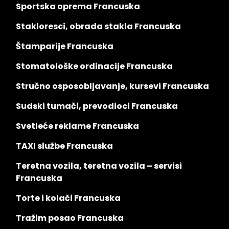
Sportska oprema Francuska
Stakloresci, obrada stakla Francuska
Štamparije Francuska
Stomatološke ordinacije Francuska
Stručno osposobljavanje, kursevi Francuska
Sudski tumači, prevodioci Francuska
Svetleće reklame Francuska
TAXI službe Francuska
Teretna vozila, teretna vozila – servisi
Francuska
Torte i kolači Francuska
Tražim posao Francuska