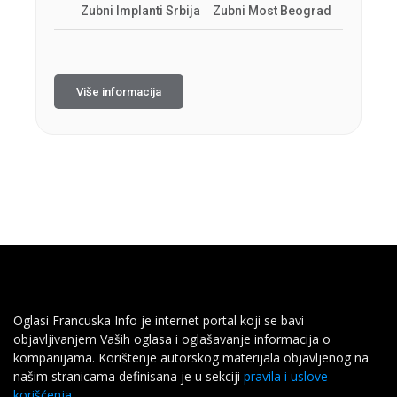
Zubni Implanti Srbija
Zubni Most Beograd
Više informacija
Oglasi Francuska Info je internet portal koji se bavi
objavljivanjem Vaših oglasa i oglašavanje informacija o
kompanijama. Korištenje autorskog materijala objavljenog na
našim stranicama definisana je u sekciji
pravila i uslove
korišćenja
.