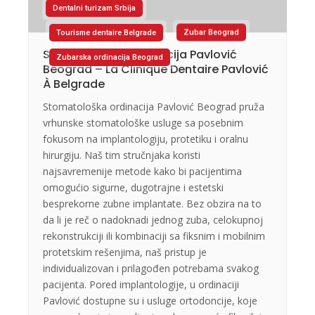
Dentalni turizam Srbija
Tourisme dentaire Belgrade
Zubar Beograd
Stomatološka Ordinacija Pavlović
Zubarska ordinacija Beograd
Beograd – La Clinique Dentaire Pavlović
À Belgrade
Stomatološka ordinacija Pavlović Beograd pruža
vrhunske stomatološke usluge sa posebnim
fokusom na implantologiju, protetiku i oralnu
hirurgiju. Naš tim stručnjaka koristi
najsavremenije metode kako bi pacijentima
omogućio sigurne, dugotrajne i estetski
besprekorne zubne implantate. Bez obzira na to
da li je reč o nadoknadi jednog zuba, celokupnoj
rekonstrukciji ili kombinaciji sa fiksnim i mobilnim
protetskim rešenjima, naš pristup je
individualizovan i prilagođen potrebama svakog
pacijenta. Pored implantologije, u ordinaciji
Pavlović dostupne su i usluge ortodoncije, koje