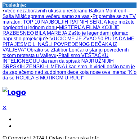
Poslednje:
•
Veče nezaboravnih ukusa u restoranu Balkan Montreuil –
Saša Mišić sprema večeru samo za vas!
•
Pripremite se za TV
maraton: TOP 10 NAJBOLJIH RATNIH SERIJA koje možete
pogledati u jednom danu
•
MISTERIJA FILMA KOJI JE
RAZBESNEO BILA MAREJA Zašto je legendarni glumac
napustio projekciju?
•
“VUČIĆ ME JE ZVAO 50 PUTA DA ME
PITA JESMO LI NAŠLI POVREĐENOG DEČAKA IZ
VALJEVA” Obratio se Zlatibor Lončar o stanju povređenih
tokom protesta u Valjevu
•
Pitali smo VEŠTAČKU
INTELIGNECIJU da nam da spisak NAJRUŽNIJIH
SRPSKIH ŽENSKIH IMENA i kad smo ih videli došlo nam je
da zaplačemo nad sudbinom dece koja nose ova imena: “K’o
da se RODILA S MOTIKOM U RUCI”
✕
© Copyright 2024 | Oglasi Francuska Info