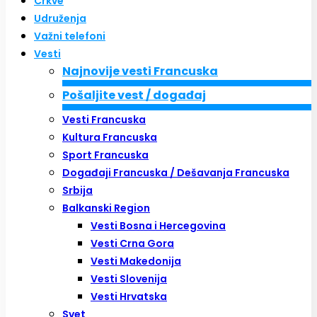
Crkve
Udruženja
Važni telefoni
Vesti
Najnovije vesti Francuska
Pošaljite vest / događaj
Vesti Francuska
Kultura Francuska
Sport Francuska
Događaji Francuska / Dešavanja Francuska
Srbija
Balkanski Region
Vesti Bosna i Hercegovina
Vesti Crna Gora
Vesti Makedonija
Vesti Slovenija
Vesti Hrvatska
Svet