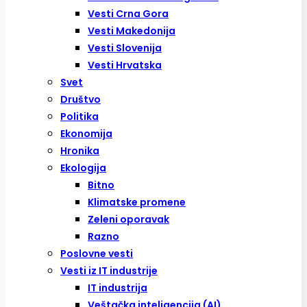
Vesti Crna Gora
Vesti Makedonija
Vesti Slovenija
Vesti Hrvatska
Svet
Društvo
Politika
Ekonomija
Hronika
Ekologija
Bitno
Klimatske promene
Zeleni oporavak
Razno
Poslovne vesti
Vesti iz IT industrije
IT industrija
Veštačka inteligencija (AI)