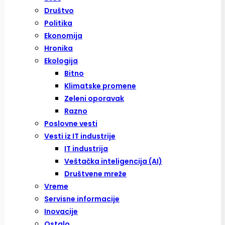
Društvo
Politika
Ekonomija
Hronika
Ekologija
Bitno
Klimatske promene
Zeleni oporavak
Razno
Poslovne vesti
Vesti iz IT industrije
IT industrija
Veštačka inteligencija (AI)
Društvene mreže
Vreme
Servisne informacije
Inovacije
Ostalo