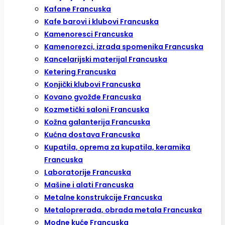
Kafane Francuska
Kafe barovi i klubovi Francuska
Kamenoresci Francuska
Kamenorezci, izrada spomenika Francuska
Kancelarijski materijal Francuska
Ketering Francuska
Konjički klubovi Francuska
Kovano gvožđe Francuska
Kozmetički saloni Francuska
Kožna galanterija Francuska
Kućna dostava Francuska
Kupatila, oprema za kupatila, keramika
Francuska
Laboratorije Francuska
Mašine i alati Francuska
Metalne konstrukcije Francuska
Metaloprerada, obrada metala Francuska
Modne kuće Francuska