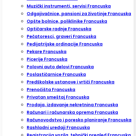
Muzički instrumenti, servisi Francuska
Odgajivačnice, pansioni za životinje Francuska
Opšte bolnice, poliklinike Francuska
Optičarske radnje Francuska
Pečatoresci, graveri Francuska
Pedijatrijske ordinacije Francuska
Pekare Francuska
Picerije Francuska
Polovni auto delovi Francuska
Poslastičarnice Francuska
Predškolske ustanove i vrtići Francuska
Prenoćišta Francuska
Privatan smeštaj Francuska
Prodaja, izdavanje nekretnina Francuska
Računari i računarska oprema Francuska
Računovodstvo i poresko planiranje Francuska
Rashladni uređaji Francuska
Registracija vozila, tehnički pregled Francuska