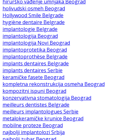
hirurško vađenje umnjaka Beograd
holivudski osmeh Beograd
Hollywood Smile Belgrade
hygiène dentaire Belgrade
implantologie Belgrade
implantologija Beograd
implantologija Novi Beograd
implantoprotetika Beograd
implantoprothèse Belgrade
implants dentaires Belgrade
implants dentaires Serbie
keramičke fasete Beograd
kompletna rekonstrukcija osmeha Beograd
kompozitni ispuni Beograd
konzervativna stomatologija Beograd
meilleurs dentistes Belgrade
meilleurs implantologues Serbie
metalokeramičke krunice Beograd
mobilne proteze Beograd
najbolji implantolozi Srbija
najbolji zubar Beograd