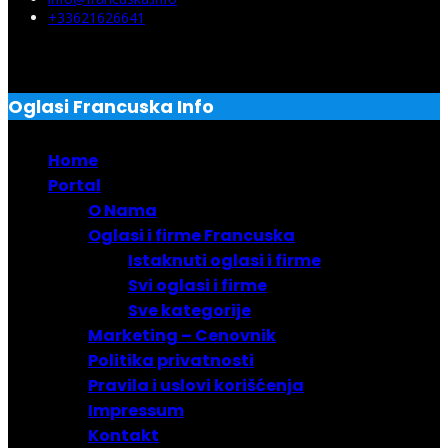
+33621626641
Oglasi Francuska Info
Home
Portal
O Nama
Oglasi i firme Francuska
Istaknuti oglasi i firme
Svi oglasi i firme
Sve kategorije
Marketing – Cenovnik
Politika privatnosti
Pravila i uslovi korišćenja
Impressum
Kontakt