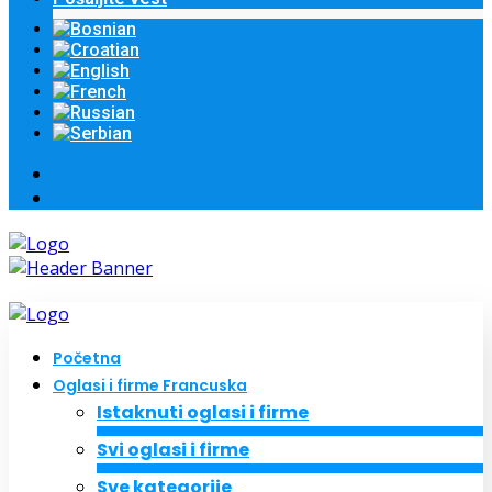
Početna
Oglasi i firme Francuska
Istaknuti oglasi i firme
Svi oglasi i firme
Sve kategorije