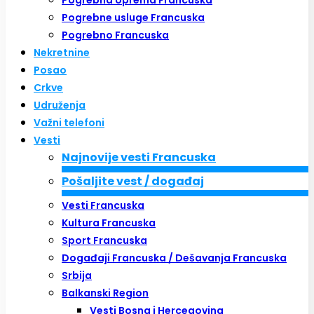
Pogrebna oprema Francuska
Pogrebne usluge Francuska
Pogrebno Francuska
Nekretnine
Posao
Crkve
Udruženja
Važni telefoni
Vesti
Najnovije vesti Francuska
Pošaljite vest / događaj
Vesti Francuska
Kultura Francuska
Sport Francuska
Događaji Francuska / Dešavanja Francuska
Srbija
Balkanski Region
Vesti Bosna i Hercegovina