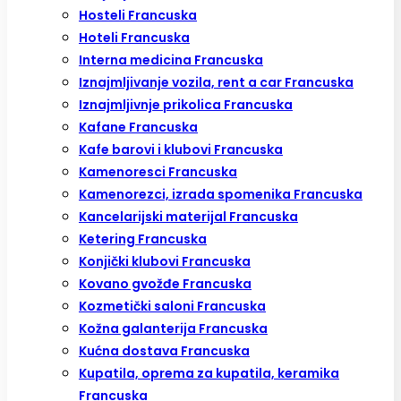
Hosteli Francuska
Hoteli Francuska
Interna medicina Francuska
Iznajmljivanje vozila, rent a car Francuska
Iznajmljivnje prikolica Francuska
Kafane Francuska
Kafe barovi i klubovi Francuska
Kamenoresci Francuska
Kamenorezci, izrada spomenika Francuska
Kancelarijski materijal Francuska
Ketering Francuska
Konjički klubovi Francuska
Kovano gvožđe Francuska
Kozmetički saloni Francuska
Kožna galanterija Francuska
Kućna dostava Francuska
Kupatila, oprema za kupatila, keramika
Francuska