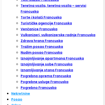
Teretna vozila, teretna vozila – servisi
Francuska
Torte i kolači Francuska
Turističke agencije Francuska
Venčanice Francuska
Vulkanizeri, vulkanizerske radnje Francuska
Zdrava hrana Francuska
Tražim posao Francuska
Nudim posao Francuska
Iznajmljivanje apartmana Francuska
Iznajmljivanje sobe Francuska
Iznamljivanje stana Francuska
Pogrebna oprema Francuska
Pogrebne usluge Francuska
Pogrebno Francuska
Nekretnine
Posao