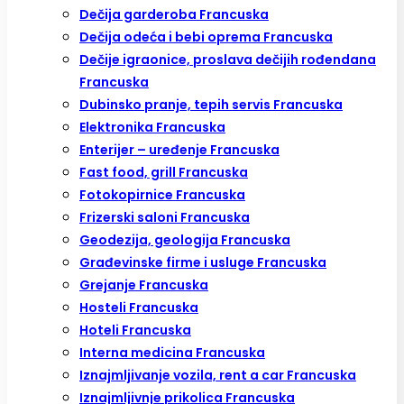
Dečija garderoba Francuska
Dečija odeća i bebi oprema Francuska
Dečije igraonice, proslava dečijih rođendana
Francuska
Dubinsko pranje, tepih servis Francuska
Elektronika Francuska
Enterijer – uređenje Francuska
Fast food, grill Francuska
Fotokopirnice Francuska
Frizerski saloni Francuska
Geodezija, geologija Francuska
Građevinske firme i usluge Francuska
Grejanje Francuska
Hosteli Francuska
Hoteli Francuska
Interna medicina Francuska
Iznajmljivanje vozila, rent a car Francuska
Iznajmljivnje prikolica Francuska