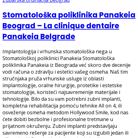
Stomatološka poliklinika Panakeia
Beograd – La clinique dentaire
Panakeia Belgrade
Implantologija i vrhunska stomatološka nega u
Stomatološkoj poliklinici Panakeia Stomatološka
poliklinika Panakeia iz Beograda već skoro dve decenije
vodi računa o zdravlju i estetici vašeg osmeha. Naš tim
stručnjaka pruža vrhunske usluge iz oblasti
implantologije, oralne hirurgije, protetike i estetske
stomatologije, koristeći najsavremenije materijale i
tehnologije. Bilo da su vam potrebni zubni implanti,
kompletna rehabilitacija pomoću tehnike All on 4, ili
osveženje osmeha metodom Hollywood Smile, kod nas
ćete dobiti bezbolne i profesionalne tretmane u
prijatnom okruženju. Zubni implanti predstavljaju
savremeno rešenje za pacijente koji su izgubili jedan ili