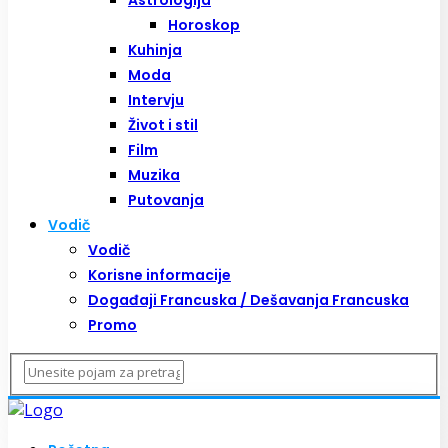
Horoskop
Kuhinja
Moda
Intervju
Život i stil
Film
Muzika
Putovanja
Vodič
Vodič
Korisne informacije
Događaji Francuska / Dešavanja Francuska
Promo