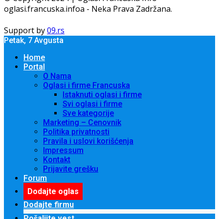
oglasi.francuska.infoa - Neka Prava Zadržana.
Support by
09.rs
Petak, 7 Avgusta
Home
Portal
O Nama
Oglasi i firme Francuska
Istaknuti oglasi i firme
Svi oglasi i firme
Sve kategorije
Marketing – Cenovnik
Politika privatnosti
Pravila i uslovi korišćenja
Impressum
Kontakt
Prijavite grešku
Forum
Dodajte oglas
Dodajte firmu
Pošaljite vest