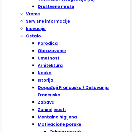
Društvene mreže
Vreme
Servisne informacije
Inovacije
Ostalo
Porodica
Obrazovanje
Umetnost
Arhitektura
Nauka
Istorija
Događaji Francuska / Dešavanja
Francuska
Zabava
Zanimljivosti
Mentalna higijena
Motivacione poruke
Odmori mozak