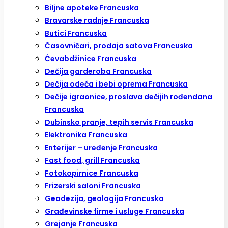
Biljne apoteke Francuska
Bravarske radnje Francuska
Butici Francuska
Časovničari, prodaja satova Francuska
Ćevabdžinice Francuska
Dečija garderoba Francuska
Dečija odeća i bebi oprema Francuska
Dečije igraonice, proslava dečijih rođendana
Francuska
Dubinsko pranje, tepih servis Francuska
Elektronika Francuska
Enterijer – uređenje Francuska
Fast food, grill Francuska
Fotokopirnice Francuska
Frizerski saloni Francuska
Geodezija, geologija Francuska
Građevinske firme i usluge Francuska
Grejanje Francuska