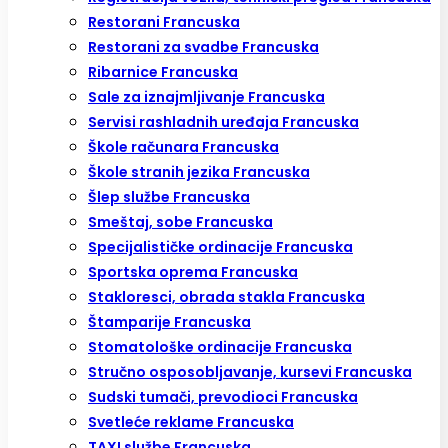
Restorani Francuska
Restorani za svadbe Francuska
Ribarnice Francuska
Sale za iznajmljivanje Francuska
Servisi rashladnih uređaja Francuska
Škole računara Francuska
Škole stranih jezika Francuska
Šlep službe Francuska
Smeštaj, sobe Francuska
Specijalističke ordinacije Francuska
Sportska oprema Francuska
Stakloresci, obrada stakla Francuska
Štamparije Francuska
Stomatološke ordinacije Francuska
Stručno osposobljavanje, kursevi Francuska
Sudski tumači, prevodioci Francuska
Svetleće reklame Francuska
TAXI službe Francuska