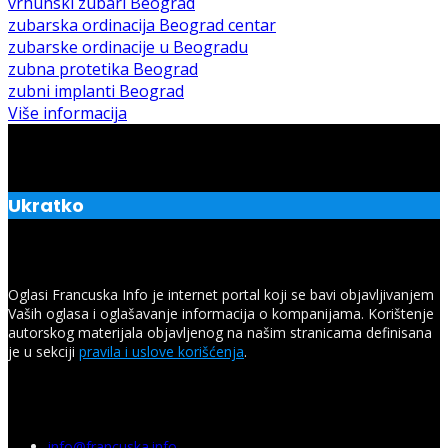
vrhunski zubari Beograd
zubarska ordinacija Beograd centar
zubarske ordinacije u Beogradu
zubna protetika Beograd
zubni implanti Beograd
Više informacija
Ukratko
Oglasi Francuska Info je internet portal koji se bavi objavljivanjem
Vaših oglasa i oglašavanje informacija o kompanijama. Korištenje
autorskog materijala objavljenog na našim stranicama definisana
je u sekciji
pravila i uslove korišćenja
.
Budite uvek na pravom mestu uz O.F.I. – Oglasi Francuska
Info.
info@francuska.info