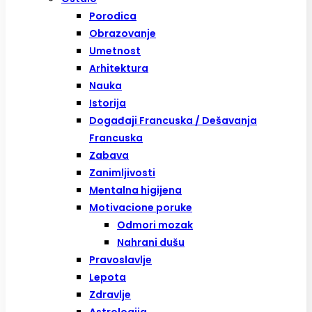
Porodica
Obrazovanje
Umetnost
Arhitektura
Nauka
Istorija
Događaji Francuska / Dešavanja
Francuska
Zabava
Zanimljivosti
Mentalna higijena
Motivacione poruke
Odmori mozak
Nahrani dušu
Pravoslavlje
Lepota
Zdravlje
Astrologija