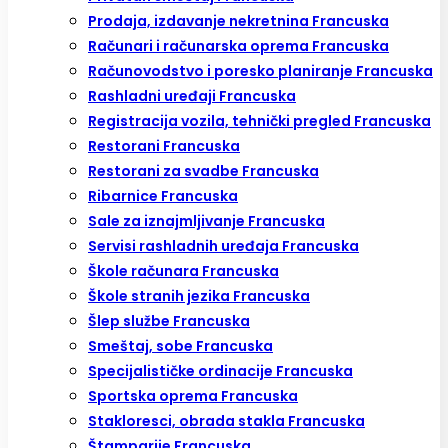
Prodaja, izdavanje nekretnina Francuska
Računari i računarska oprema Francuska
Računovodstvo i poresko planiranje Francuska
Rashladni uređaji Francuska
Registracija vozila, tehnički pregled Francuska
Restorani Francuska
Restorani za svadbe Francuska
Ribarnice Francuska
Sale za iznajmljivanje Francuska
Servisi rashladnih uređaja Francuska
Škole računara Francuska
Škole stranih jezika Francuska
Šlep službe Francuska
Smeštaj, sobe Francuska
Specijalističke ordinacije Francuska
Sportska oprema Francuska
Stakloresci, obrada stakla Francuska
Štamparije Francuska