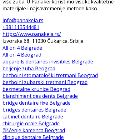
više zuba. U Panakei koristimo visokokvalitetne
materijale i najsavremenije metode kako..
info@panakeia.rs
+381113544481
https://www.panakeia.rs/
Izvorska 68, 11030 Čukarica, Srbija
All on 4 Belgrade
All on 4 Beograd
appareils dentaires invisibles Belgrade
beljenje zuba Beograd
bezbolni stomatološki tretmani Beograd
bezbolni zubarski tretmani Beograd
bezmetalne krunice Beograd
blanchiment des dents Belgrade
bridge dentaire fixe Belgrade
bridges dentaires Belgrade
cabinet dentaire Belgrade
chirurgie orale Belgrade
čišćenje kamenca Beograd
clinique dentaire Belgrade