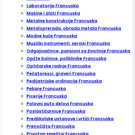
Laboratorije Francuska
Mašine i alati Francuska
Metalne konstrukcije Francuska
Metaloprerada, obrada metala Francuska
Modne kuće Francuska
Muzički instrumenti, servisi Francuska
Odgajivačnice, pansioni za životinje Francuska
Opšte bolnice, poliklinike Francuska
Optičarske radnje Francuska
Pečatoresci, graveri Francuska
Pedijatrijske ordinacije Francuska
Pekare Francuska
Picerije Francuska
Polovni auto delovi Francuska
Poslastičarnice Francuska
Predškolske ustanove i vrtići Francuska
Prenoćišta Francuska
Privatan smeštaj Francuska