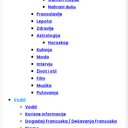
Nahrani dušu
Pravoslavlje
Lepota
Zdravlje
Astrologija
Horoskop
Kuhinja
Moda
Intervju
Život i stil
Film
Muzika
Putovanja
Vodič
Vodič
Korisne informacije
Događaji Francuska / Dešavanja Francuska