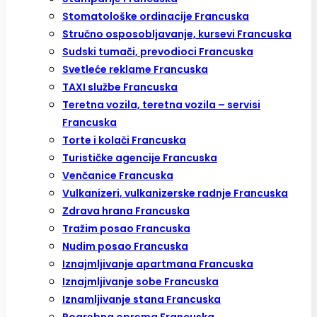
Stomatološke ordinacije Francuska
Stručno osposobljavanje, kursevi Francuska
Sudski tumači, prevodioci Francuska
Svetleće reklame Francuska
TAXI službe Francuska
Teretna vozila, teretna vozila – servisi
Francuska
Torte i kolači Francuska
Turističke agencije Francuska
Venčanice Francuska
Vulkanizeri, vulkanizerske radnje Francuska
Zdrava hrana Francuska
Tražim posao Francuska
Nudim posao Francuska
Iznajmljivanje apartmana Francuska
Iznajmljivanje sobe Francuska
Iznamljivanje stana Francuska