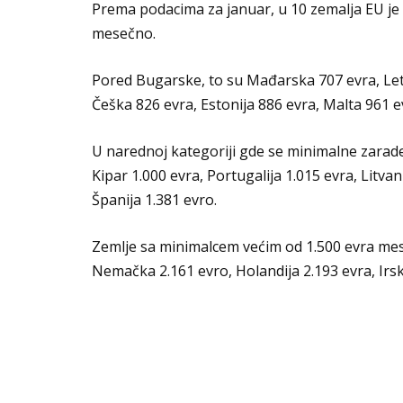
Prema podacima za januar, u 10 zemalja EU je 
mesečno.
Pored Bugarske, to su Mađarska 707 evra, Let
Češka 826 evra, Estonija 886 evra, Malta 961 e
U narednoj kategoriji gde se minimalne zarade
Kipar 1.000 evra, Portugalija 1.015 evra, Litvani
Španija 1.381 evro.
Zemlje sa minimalcem većim od 1.500 evra mese
Nemačka 2.161 evro, Holandija 2.193 evra, Ir