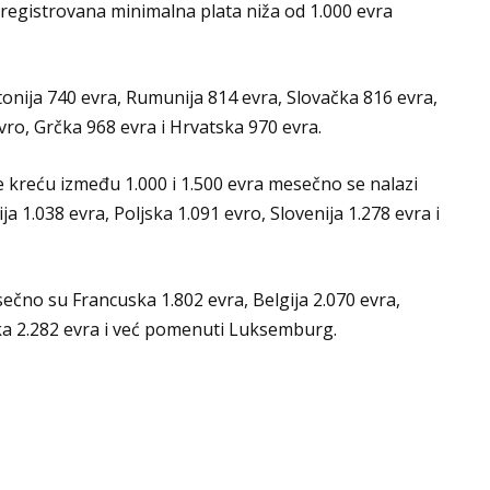
registrovana minimalna plata niža od 1.000 evra
onija 740 evra, Rumunija 814 evra, Slovačka 816 evra,
vro, Grčka 968 evra i Hrvatska 970 evra.
 kreću između 1.000 i 1.500 evra mesečno se nalazi
ja 1.038 evra, Poljska 1.091 evro, Slovenija 1.278 evra i
čno su Francuska 1.802 evra, Belgija 2.070 evra,
ska 2.282 evra i već pomenuti Luksemburg.