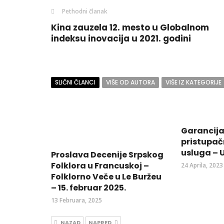
Pethodni članak
Kina zauzela 12. mesto u Globalnom
indeksu inovacija u 2021. godini
SLIČNI ČLANCI
VIŠE OD AUTORA
VIŠE IZ KATEGORIJE
Garancija 
pristupač
usluga – 
Proslava Decenije Srpskog
Folklora u Francuskoj –
24 Aprila, 2023
Folklorno Veče u Le Buržeu
– 15. februar 2025.
13 Februara, 2025
NAZAD
NAPRED