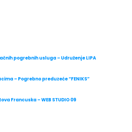
upačnih pogrebnih usluga – Udruženje LIPA
nucima – Pogrebno preduzeće “FENIKS”
jtova Francuska – WEB STUDIO 09