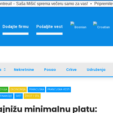
ntreuil – Saša Mišić sprema večeru samo za vas!
•
Pripremit
Dodajte firmu
Pošaljite vest
a
Nekretnine
Posao
Crkve
Udruženja
OGIJA
EKONOMIJA
FRANCUSKA
FRANCUSKA VESTI
 FINANSIJE
SVET
ŽIVOT I STIL
ajnižu minimalnu platu: