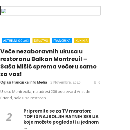
AKTUELNI OGLASI
DRUŠTVO
FRANCUSKA
KUHINJA
Veče nezaboravnih ukusa u
restoranu Balkan Montreuil –
Saša Mišić sprema večeru samo
za vas!
Oglasi Francuska Info Media
3 Novembra, 2025
0
U srcu Montreuila, na adresi 206 boulevard Aristide
Briand, nalazi se restoran ...
Pripremite se za TV maraton:
TOP 10 NAJBOLJIH RATNIH SERIJA
koje možete pogledati u jednom
...