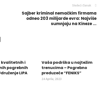
Sledeći članak
Sajber kriminal nemačkim firmama
odneo 203 milijarde evra: Najviše
sumnjaju na Kineze ...
kvalitetnih i
Vaša podrška u najtežim
nih pogrebnih
trenucima – Pogrebno
Udruženje LIPA
preduzeće “FENIKS”
24 Aprila, 2023