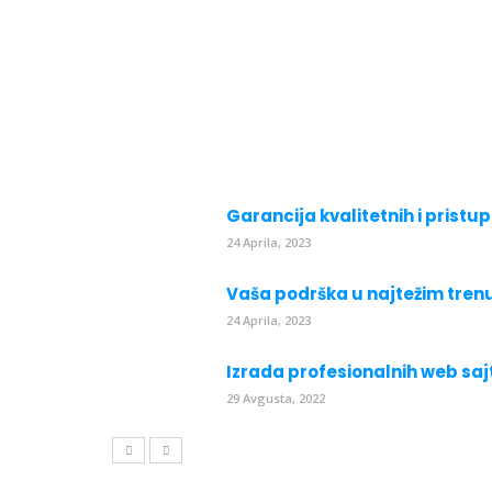
Garancija kvalitetnih i prist
24 Aprila, 2023
Vaša podrška u najtežim tre
24 Aprila, 2023
Izrada profesionalnih web sa
29 Avgusta, 2022