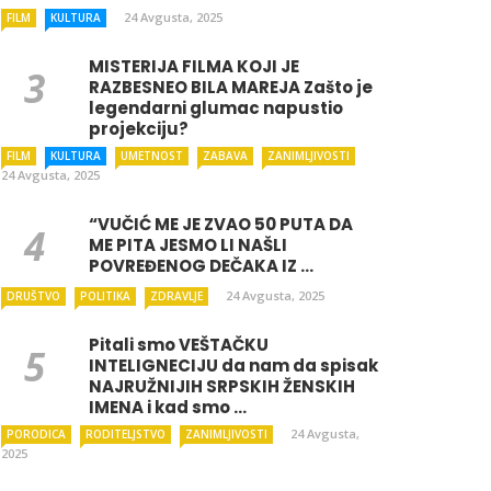
24 Avgusta, 2025
FILM
KULTURA
MISTERIJA FILMA KOJI JE
RAZBESNEO BILA MAREJA Zašto je
legendarni glumac napustio
projekciju?
FILM
KULTURA
UMETNOST
ZABAVA
ZANIMLJIVOSTI
24 Avgusta, 2025
“VUČIĆ ME JE ZVAO 50 PUTA DA
ME PITA JESMO LI NAŠLI
POVREĐENOG DEČAKA IZ ...
24 Avgusta, 2025
DRUŠTVO
POLITIKA
ZDRAVLJE
Pitali smo VEŠTAČKU
INTELIGNECIJU da nam da spisak
NAJRUŽNIJIH SRPSKIH ŽENSKIH
IMENA i kad smo ...
24 Avgusta,
PORODICA
RODITELJSTVO
ZANIMLJIVOSTI
2025