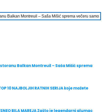
anu Balkan Montreuil – Saša Mišić sprema večeru samo za vas
storanu Balkan Montreuil – Saša Mišić sprema
 TOP 10 NAJBOLJIH RATNIH SERIJA koje možete
ESNEO BILA MAREJA Zašto je legendarni glumac