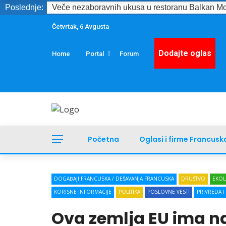
Poslednje:
Veče nezaboravnih ukusa u restoranu Balkan Mo
Četvrtak, 6 Avgusta
Dodajte oglas
Home
Portal
Forum
Početna
Oglasi i firme Francusk
DOGAĐAJI FRANCUSKA / DEŠAVANJA FRANCUSKA
DRUŠTVO
EKOL
KORISNE INFORMACIJE
POLITIKA
POSLOVNE VESTI
PRIVREDA I
Ova zemlja EU ima n