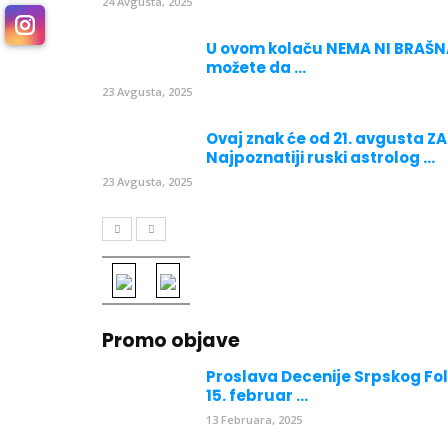
24 Avgusta, 2025
U ovom kolaču NEMA NI BRAŠNA
možete da ...
23 Avgusta, 2025
Ovaj znak će od 21. avgusta
Najpoznatiji ruski astrolog ...
23 Avgusta, 2025
Promo objave
Proslava Decenije Srpskog Fol
15. februar ...
13 Februara, 2025