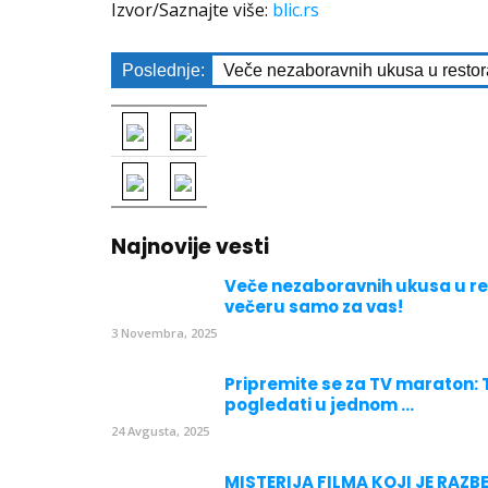
Izvor/Saznajte više:
blic.rs
Poslednje:
Veče nezaboravnih ukusa u restor
Najnovije vesti
Veče nezaboravnih ukusa u re
večeru samo za vas!
3 Novembra, 2025
Pripremite se za TV maraton:
pogledati u jednom ...
24 Avgusta, 2025
MISTERIJA FILMA KOJI JE RAZB