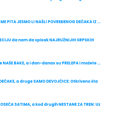
ME PITA JESMO LI NAŠLI POVREĐENOG DEČAKA IZ ...
NECIJU da nam da spisak NAJRUŽNIJIH SRPSKIH
e NAŠE BAKE, a i dan-danas su PRELEPA i možete ...
DEČAKE, a druge SAMO DEVOJČICE: Otkriveno šta
 OSEĆA SATIMA, a kod drugih NESTANE ZA TREN: Uz