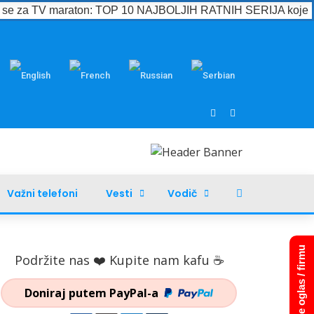
e se za TV maraton: TOP 10 NAJBOLJIH RATNIH SERIJA koje m
Važni telefoni
Vesti
Vodič
Dodajte oglas / firmu
Podržite nas ❤️ Kupite nam kafu ☕
Doniraj putem PayPal-a