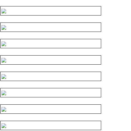
!
•
Pripremite se za TV maraton: TOP 10 NAJBOLJIH RATNIH 