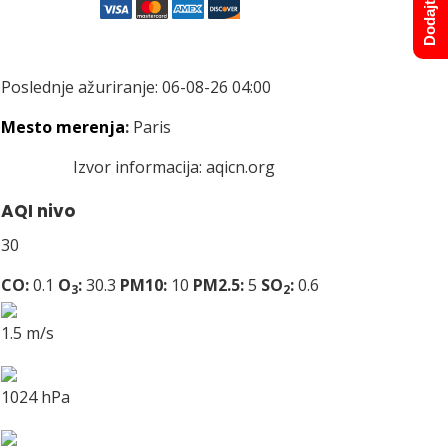
Poslednje ažuriranje: 06-08-26 04:00
Mesto merenja
:
Paris
Izvor informacija:
aqicn.org
AQI nivo
30
CO:
0.1
O
:
30.3
PM10:
10
PM2.5:
5
SO
:
0.6
3
2
1.5 m/s
1024 hPa