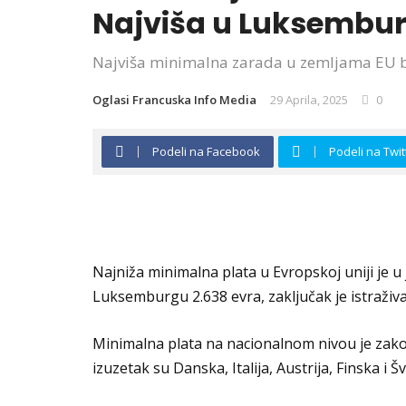
Najviša u Luksembu
Najviša minimalna zarada u zemljama EU bil
Oglasi Francuska Info Media
29 Aprila, 2025
0
Podeli na Facebook
Podeli na Twit
Najniža minimalna plata u Evropskoj uniji je 
Luksemburgu 2.638 evra, zaključak je istraživa
Minimalna plata na nacionalnom nivou je zako
izuzetak su Danska, Italija, Austrija, Finska i Š