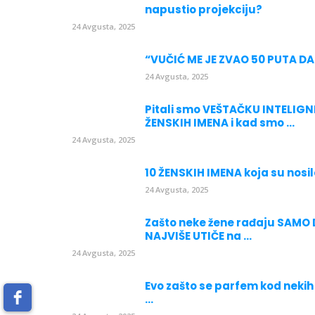
napustio projekciju?
24 Avgusta, 2025
“VUČIĆ ME JE ZVAO 50 PUTA DA 
24 Avgusta, 2025
Pitali smo VEŠTAČKU INTELIG
ŽENSKIH IMENA i kad smo ...
24 Avgusta, 2025
10 ŽENSKIH IMENA koja su nosil
24 Avgusta, 2025
Zašto neke žene rađaju SAMO 
NAJVIŠE UTIČE na ...
24 Avgusta, 2025
Evo zašto se parfem kod nekih
...