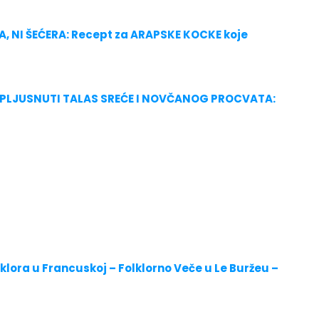
, NI ŠEĆERA: Recept za ARAPSKE KOCKE koje
 ZAPLJUSNUTI TALAS SREĆE I NOVČANOG PROCVATA:
klora u Francuskoj – Folklorno Veče u Le Buržeu –