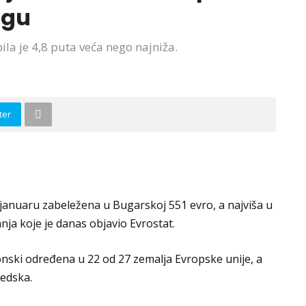
rgu
a je 4,8 puta veća nego najniža.
ter
u januaru zabeležena u Bugarskoj 551 evro, a najviša u
nja koje je danas objavio Evrostat.
nski određena u 22 od 27 zemalja Evropske unije, a
vedska.